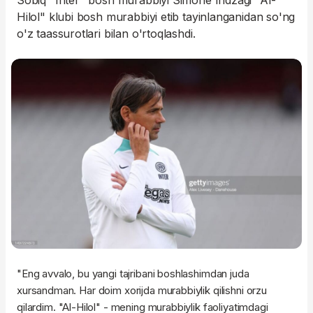
Sobiq "Inter" bosh murabbiyi Simone Indzagi "Al-
Hilol" klubi bosh murabbiyi etib tayinlanganidan so'ng
o'z taassurotlari bilan o'rtoqlashdi.
"Eng avvalo, bu yangi tajribani boshlashimdan juda
xursandman. Har doim xorijda murabbiylik qilishni orzu
qilardim. "Al-Hilol" - mening murabbiylik faoliyatimdagi