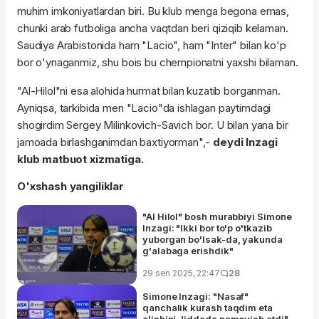
muhim imkoniyatlardan biri. Bu klub menga begona emas,
chunki arab futboliga ancha vaqtdan beri qiziqib kelaman.
Saudiya Arabistonida ham "Lacio", ham "Inter" bilan ko'p
bor o'ynaganmiz, shu bois bu chempionatni yaxshi bilaman.
"Al-Hilol"ni esa alohida hurmat bilan kuzatib borganman.
Ayniqsa, tarkibida men "Lacio"da ishlagan paytimdagi
shogirdim Sergey Milinkovich-Savich bor. U bilan yana bir
jamoada birlashganimdan baxtiyorman",-
deydi Inzagi
klub matbuot xizmatiga.
O'xshash yangiliklar
"Al Hilol" bosh murabbiyi Simone
Inzagi: "Ikki bor to'p o'tkazib
yuborgan bo'lsak-da, yakunda
g'alabaga erishdik"
29 sen 2025, 22:47
28
Simone Inzagi: "Nasaf"
qanchalik kurash taqdim eta