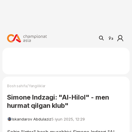
Ўз
/
Bosh sahifa
Yangiliklar
Simone Indzagi: "Al-Hilol" - men
hurmat qilgan klub"
Iskandarov Abdulaziz
5 iyun 2025, 12:29