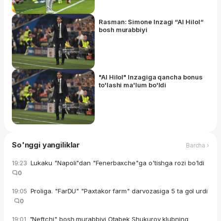
Rasman: Simone Inzagi “Al Hilol“
bosh murabbiyi
"Al Hilol" Inzagiga qancha bonus
to'lashi ma'lum bo'ldi
So'nggi yangiliklar
Barcha ›
Lukaku "Napoli"dan "Fenerbaxche"ga o'tishga rozi bo'ldi
19:23
0
Proliga. "FarDU" "Paxtakor farm" darvozasiga 5 ta gol urdi
19:05
0
"Neftchi" bosh murabbiyi Otabek Shukurov klubning
19:01