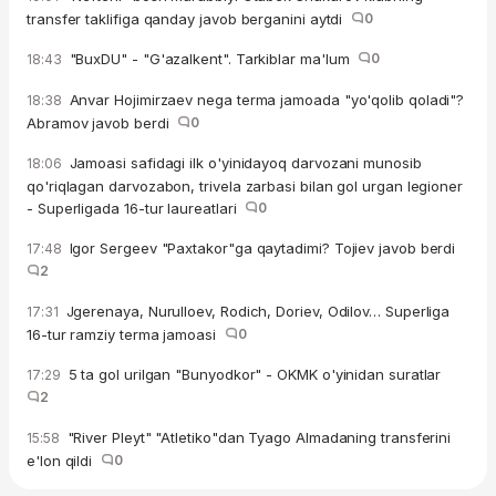
transfer taklifiga qanday javob berganini aytdi
0
"BuxDU" - "G'azalkent". Tarkiblar ma'lum
0
18:43
Anvar Hojimirzaev nega terma jamoada "yo'qolib qoladi"?
18:38
Abramov javob berdi
0
Jamoasi safidagi ilk o'yinidayoq darvozani munosib
18:06
qo'riqlagan darvozabon, trivela zarbasi bilan gol urgan legioner
- Superligada 16-tur laureatlari
0
Igor Sergeev "Paxtakor"ga qaytadimi? Tojiev javob berdi
17:48
2
Jgerenaya, Nurulloev, Rodich, Doriev, Odilov… Superliga
17:31
16-tur ramziy terma jamoasi
0
5 ta gol urilgan "Bunyodkor" - OKMK o'yinidan suratlar
17:29
2
"River Pleyt" "Atletiko"dan Tyago Almadaning transferini
15:58
e'lon qildi
0