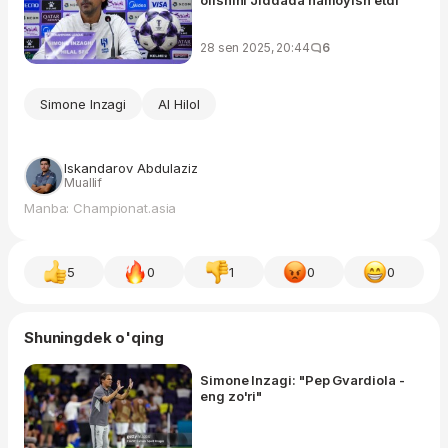
olishini Jiddada namoyish etdi"
28 sen 2025, 20:44
6
Simone Inzagi
Al Hilol
Iskandarov Abdulaziz
Muallif
Manba: Championat.asia
5
0
1
0
0
Shuningdek o'qing
Simone Inzagi: "Pep Gvardiola -
eng zo'ri"