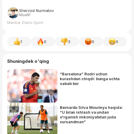
Sherzod Nurmatov
Muallif
Manba: Diario Sport
1
0
3
0
0
Shuningdek o'qing
“Barselona” Rodri uchun
kurashdan chiqdi: bunga uchta
sabab bor
Bernardu Silva Mourinyu haqida:
“U bilan ishlash va undan
o'rganish imkoniyatidan juda
xursandman”