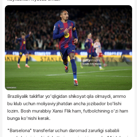
Braziliyalik takliflar yo'qligidan shikoyat qila olmaydi, ammo
bu klub uchun moliyaviy jihatdan ancha jozibador bo'lishi
lozim. Bosh murabbiy Xansi Flik ham, futbolchining o'zi ham
bunga ko'nishi kerak.
"Barselona" transferlar uchun daromad zarurligi sababli