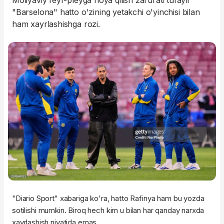
Moliyaviy feyr-pleyga rioya qilish zarurati tufayli
"Barselona" hatto o'zining yetakchi o'yinchisi bilan
ham xayrlashishga rozi.
"Diario Sport" xabariga ko'ra, hatto Rafinya ham bu yozda
sotilishi mumkin. Biroq hech kim u bilan har qanday narxda
xayrlashish niyatida emas.