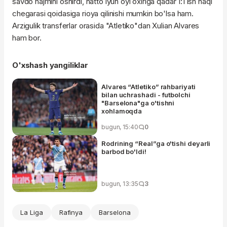
savdo hajmini oshirdi, hatto iyun oyi oxiriga qadar 1:1 ish haqi
chegarasi qoidasiga rioya qilinishi mumkin bo'lsa ham.
Arzigulik transferlar orasida "Atletiko"dan Xulian Alvares
ham bor.
O'xshash yangiliklar
Alvares “Atletiko” rahbariyati
bilan uchrashadi - futbolchi
"Barselona"ga o'tishni
xohlamoqda
bugun, 15:40
0
Rodrining “Real”ga o'tishi deyarli
barbod bo'ldi!
bugun, 13:35
3
La Liga
Rafinya
Barselona