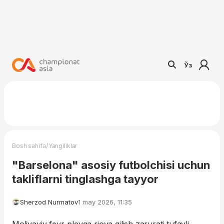
Ўз
/
Bosh sahifa
Yangiliklar
"Barselona" asosiy futbolchisi uchun
takliflarni tinglashga tayyor
Sherzod Nurmatov
1 may 2026, 11:35