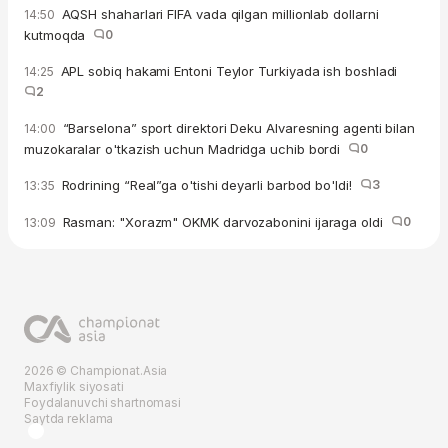
AQSH shaharlari FIFA vada qilgan millionlab dollarni
14:50
kutmoqda
0
APL sobiq hakami Entoni Teylor Turkiyada ish boshladi
14:25
2
“Barselona” sport direktori Deku Alvaresning agenti bilan
14:00
muzokaralar o'tkazish uchun Madridga uchib bordi
0
Rodrining “Real”ga o'tishi deyarli barbod bo'ldi!
3
13:35
Rasman: "Xorazm" OKMK darvozabonini ijaraga oldi
0
13:09
2026 © Championat.Asia
Maxfiylik siyosati
Foydalanuvchi shartnomasi
Saytda reklama