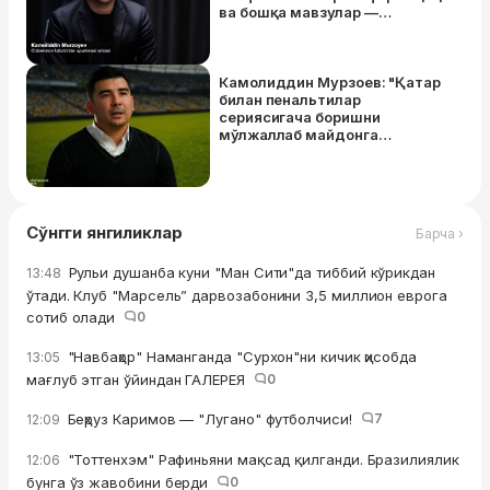
ва бошқа мавзулар —
Камолиддин Мурзоев билан
интервью
Камолиддин Мурзоев: "Қатар
билан пенальтилар
сериясигача боришни
мўлжаллаб майдонга
чиққандек таассурот
қолдирдик"
Сўнгги янгиликлар
Барча ›
Рульи душанба куни "Ман Сити"да тиббий кўрикдан
13:48
ўтади. Клуб "Марсель” дарвозабонини 3,5 миллион еврога
сотиб олади
0
"Навбаҳор" Наманганда "Сурхон"ни кичик ҳисобда
13:05
мағлуб этган ўйиндан ГАЛЕРЕЯ
0
Беҳруз Каримов — "Лугано" футболчиси!
7
12:09
"Тоттенхэм" Рафиньяни мақсад қилганди. Бразилиялик
12:06
бунга ўз жавобини берди
0