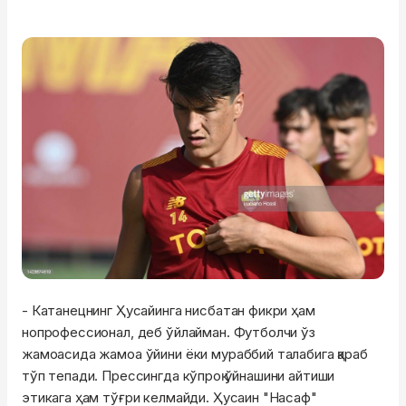
- Катанецнинг Ҳусайинга нисбатан фикри ҳам
нопрофессионал, деб ўйлайман. Футболчи ўз
жамоасида жамоа ўйини ёки мураббий талабига қараб
тўп тепади. Прессингда кўпроқ ўйнашини айтиши
этикага ҳам тўғри келмайди. Ҳусаин "Насаф"