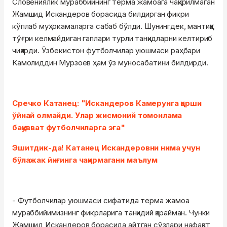
Словениялик мураббийнинг терма жамоага чақирилмаган
Жамшид Искандеров борасида билдирган фикри
кўплаб муҳокамаларга сабаб бўлди. Шунингдек, мантиққа
тўғри келмайдиган гаплари турли танқидларни келтириб
чиқарди. Ўзбекистон футболчилар уюшмаси раҳбари
Камолиддин Мурзоев ҳам ўз муносабатини билдирди.
Сречко Катанец: "Искандеров Камерунга қарши
ўйнай олмайди. Улар жисмоний томонлама
бақувват футболчиларга эга"
Эшитдик-да! Катанец Искандеровни нима учун
бўлажак йиғинга чақирмагани маълум
- Футболчилар уюшмаси сифатида терма жамоа
мураббийимизнинг фикрларига танқидий қарайман. Чунки
Жамшид Искандеров борасида айтган сўзлари нафақат