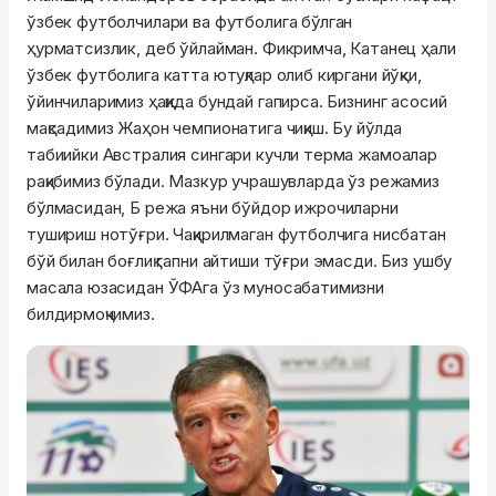
ўзбек футболчилари ва футболига бўлган
ҳурматсизлик, деб ўйлайман. Фикримча, Катанец ҳали
ўзбек футболига катта ютуқлар олиб киргани йўқки,
ўйинчиларимиз ҳақида бундай гапирса. Бизнинг асосий
мақсадимиз Жаҳон чемпионатига чиқиш. Бу йўлда
табиийки Австралия сингари кучли терма жамоалар
рақибимиз бўлади. Мазкур учрашувларда ўз режамиз
бўлмасидан, Б режа яъни бўйдор ижрочиларни
тушириш нотўғри. Чақирилмаган футболчига нисбатан
бўй билан боғлиқ гапни айтиши тўғри эмасди. Биз ушбу
масала юзасидан ЎФАга ўз муносабатимизни
билдирмоқчимиз.