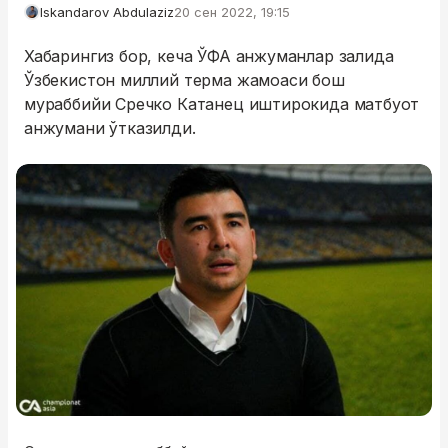
Iskandarov Abdulaziz
20 сен 2022, 19:15
Хабарингиз бор, кеча ЎФА анжуманлар залида
Ўзбекистон миллий терма жамоаси бош
мураббийи Сречко Катанец иштирокида матбуот
анжумани ўтказилди.