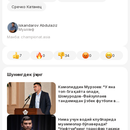
Сречко Катанец
Iskandarov Abdulaziz
Муаллиф
Манба: championat.asia
7
0
34
0
0
Шунингдек ўқинг
Камолиддин Мурзоев: "У яна
топ-5га қайта олади,
Шомуродов-Файзуллаев
тандемидан ўзбек футболи ва
терма жамоа ютади"
Нима учун водий клубларида
муаммолар бўлаверади?
"Нефтчи"нинг трансфер тақиқи