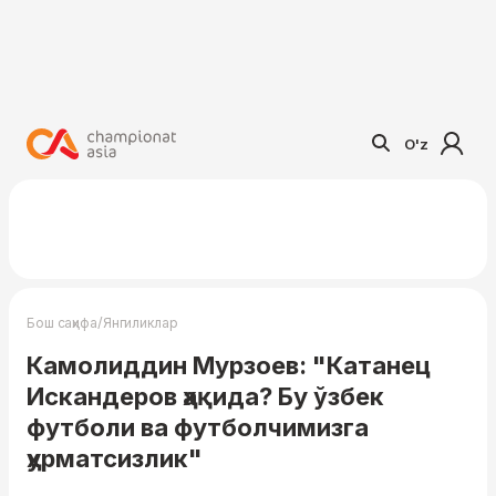
O'z
/
Бош саҳифа
Янгиликлар
Камолиддин Мурзоев: "Катанец
Искандеров ҳақида? Бу ўзбек
футболи ва футболчимизга
ҳурматсизлик"