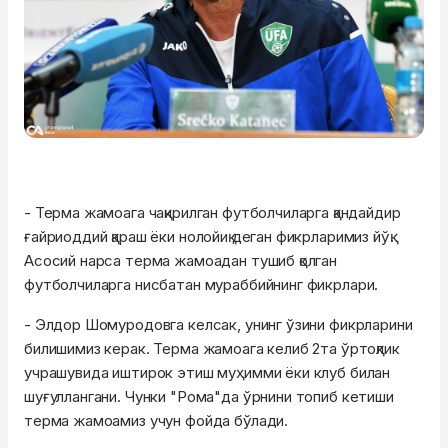
- Терма жамоага чақирилган футболчиларга қандайдир
ғайриоддий қараш ёки нолойиқ деган фикрларимиз йўқ.
Асосий нарса терма жамоадан тушиб қолган
футболчиларга нисбатан мураббийнинг фикрлари.
- Элдор Шомуродовга келсак, унинг ўзини фикрларини
билишимиз керак. Терма жамоага келиб 2та ўртоқлик
учрашувида иштирок этиш муҳимми ёки клуб билан
шуғуллангани. Чунки "Рома"да ўрнини топиб кетиши
терма жамоамиз учун фойда бўлади.