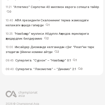
"Атлетико" Серлотни 40 миллион еврога сотишга тайёр
11:21
0
АФА президенти Скалонининг терма жамоадаги
10:40
келажаги ҳақида гапирди
1
"Навбаҳор" мухлиси Абдулло Аҳмедов яқинларига
10:25
ҳамдардлик билдирамиз
2
Инсайдер Диоманде келганидан сўнг "Реал"ни тарк
10:00
этадиган ўйинчи номини айтди
2
Суперлига. “Сурхон” – “Навбаҳор” 0:1
1
09:45
Суперлига. “Локомотив” – “Динамо” 2:1
0
09:40
2026 © Championat.Asia