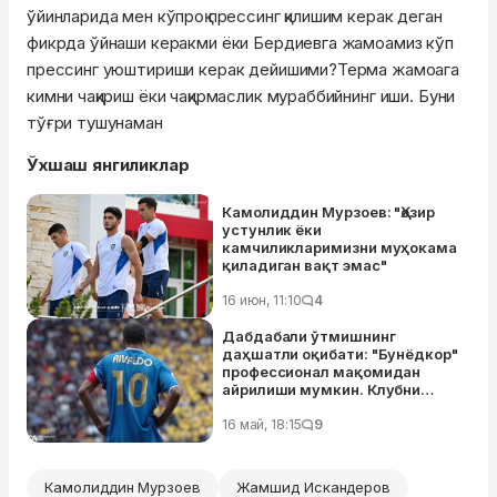
ўйинларида мен кўпроқ прессинг қилишим керак деган
фикрда ўйнаши керакми ёки Бердиевга жамоамиз кўп
прессинг уюштириши керак дейишими?Терма жамоага
кимни чақириш ёки чақирмаслик мураббийнинг иши. Буни
тўғри тушунаман
Ўхшаш янгиликлар
Камолиддин Мурзоев: "Ҳозир
устунлик ёки
камчиликларимизни муҳокама
қиладиган вақт эмас"
16 июн, 11:10
4
Дабдабали ўтмишнинг
даҳшатли оқибати: "Бунёдкор"
профессионал мақомидан
айрилиши мумкин. Клубни
нималар кутяпти?
16 май, 18:15
9
Камолиддин Мурзоев
Жамшид Искандеров