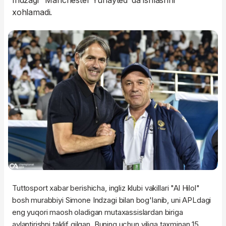
Indzagi "Manchester Yunayted"da ishlashni
xohlamadi.
Tuttosport xabar berishicha, ingliz klubi vakillari "Al Hilol"
bosh murabbiyi Simone Indzagi bilan bog'lanib, uni APLdagi
eng yuqori maosh oladigan mutaxassislardan biriga
aylantirishni taklif qilgan. Buning uchun yiliga taxminan 15