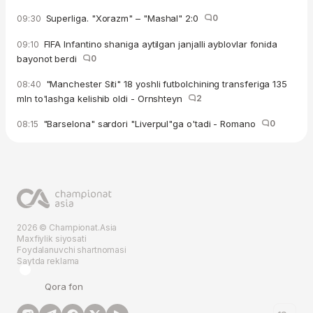
Superliga. "Xorazm" – "Mashal" 2:0
0
09:30
FIFA Infantino shaniga aytilgan janjalli ayblovlar fonida
09:10
bayonot berdi
0
"Manchester Siti" 18 yoshli futbolchining transferiga 135
08:40
mln to'lashga kelishib oldi - Ornshteyn
2
"Barselona" sardori "Liverpul"ga o'tadi - Romano
0
08:15
2026 © Championat.Asia
Maxfiylik siyosati
Foydalanuvchi shartnomasi
Saytda reklama
Qora fon