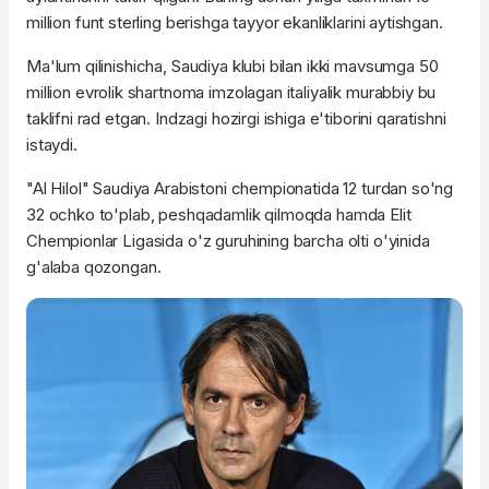
million funt sterling berishga tayyor ekanliklarini aytishgan.
Ma'lum qilinishicha, Saudiya klubi bilan ikki mavsumga 50
million evrolik shartnoma imzolagan italiyalik murabbiy bu
taklifni rad etgan. Indzagi hozirgi ishiga e'tiborini qaratishni
istaydi.
"Al Hilol" Saudiya Arabistoni chempionatida 12 turdan so'ng
32 ochko to'plab, peshqadamlik qilmoqda hamda Elit
Chempionlar Ligasida o'z guruhining barcha olti o'yinida
g'alaba qozongan.