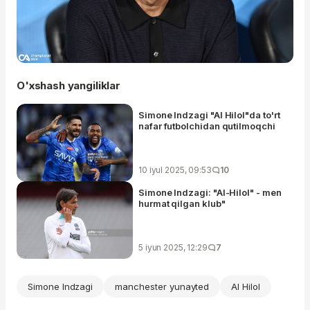
O'xshash yangiliklar
Simone Indzagi "Al Hilol"da to'rt
nafar futbolchidan qutilmoqchi
10 iyul 2025, 09:53
10
Simone Indzagi: "Al-Hilol" - men
hurmat qilgan klub"
5 iyun 2025, 12:29
7
Simone Indzagi
manchester yunayted
Al Hilol