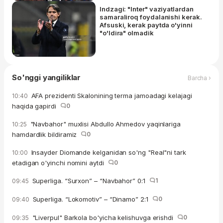
Indzagi: "Inter" vaziyatlardan
samaraliroq foydalanishi kerak.
Afsuski, kerak paytda o'yinni
"o'ldira" olmadik
So'nggi yangiliklar
Barcha ›
AFA prezidenti Skalonining terma jamoadagi kelajagi
10:40
haqida gapirdi
0
"Navbahor" muxlisi Abdullo Ahmedov yaqinlariga
10:25
hamdardlik bildiramiz
0
Insayder Diomande kelganidan so'ng "Real"ni tark
10:00
etadigan o'yinchi nomini aytdi
0
Superliga. “Surxon” – “Navbahor” 0:1
1
09:45
Superliga. “Lokomotiv” – “Dinamo” 2:1
0
09:40
"Liverpul" Barkola bo'yicha kelishuvga erishdi
0
09:35