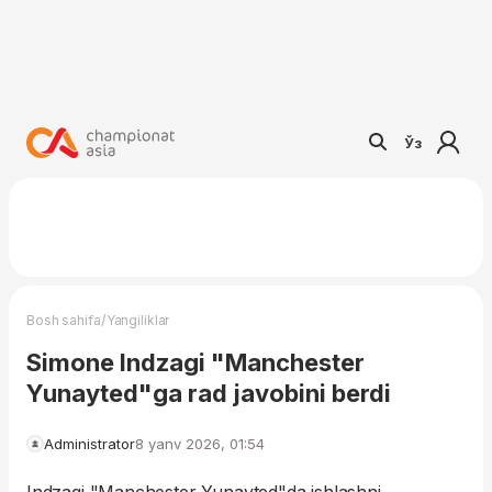
Ўз
/
Bosh sahifa
Yangiliklar
Simone Indzagi "Manchester
Yunayted"ga rad javobini berdi
Administrator
8 yanv 2026, 01:54