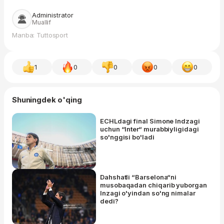
Administrator
Muallif
Manba: Tuttosport
1
0
0
0
0
Shuningdek o'qing
ECHLdagi final Simone Indzagi
uchun “Inter“ murabbiyligidagi
so'nggisi bo'ladi
Dahshatli “Barselona“ni
musobaqadan chiqarib yuborgan
Inzagi o'yindan so'ng nimalar
dedi?