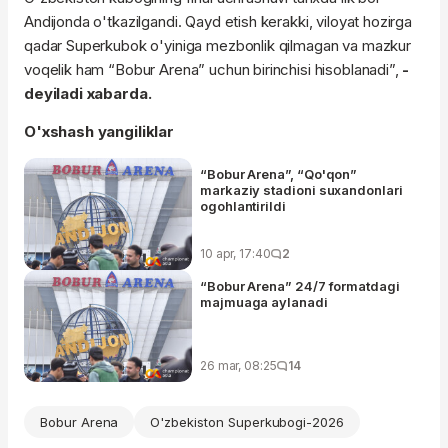
Andijonda o'tkazilgandi. Qayd etish kerakki, viloyat hozirga
qadar Superkubok o'yiniga mezbonlik qilmagan va mazkur
voqelik ham “Bobur Arena” uchun birinchisi hisoblanadi”,
-
deyiladi xabarda.
O'xshash yangiliklar
“Bobur Arena”, “Qo'qon”
markaziy stadioni suxandonlari
ogohlantirildi
10 apr, 17:40
2
“Bobur Arena” 24/7 formatdagi
majmuaga aylanadi
26 mar, 08:25
14
Bobur Arena
O'zbekiston Superkubogi-2026