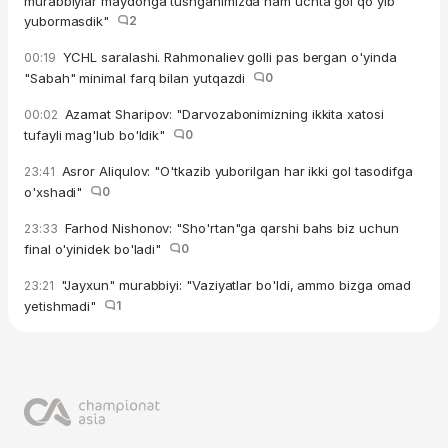
murabbiylar maydonga tushganimizda ham uchta gol qo'yib
yubormasdik"
2
YCHL saralashi. Rahmonaliev golli pas bergan o'yinda
00:19
"Sabah" minimal farq bilan yutqazdi
0
Azamat Sharipov: "Darvozabonimizning ikkita xatosi
00:02
tufayli mag'lub bo'ldik"
0
Asror Aliqulov: "O'tkazib yuborilgan har ikki gol tasodifga
23:41
o'xshadi"
0
Farhod Nishonov: "Sho'rtan"ga qarshi bahs biz uchun
23:33
final o'yinidek bo'ladi"
0
"Jayxun" murabbiyi: "Vaziyatlar bo'ldi, ammo bizga omad
23:21
yetishmadi"
1