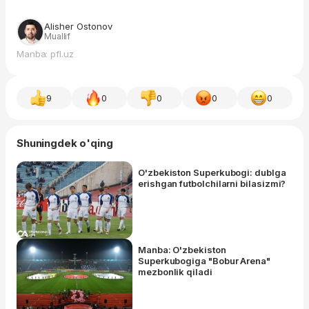
Alisher Ostonov
Muallif
Manba: pfl.uz
9
0
0
0
0
Shuningdek o'qing
O'zbekiston Superkubogi: dublga
erishgan futbolchilarni bilasizmi?
Manba: O'zbekiston
Superkubogiga "Bobur Arena"
mezbonlik qiladi