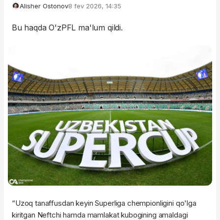
Alisher Ostonov
8 fev 2026, 14:35
Bu haqda O'zPFL ma'lum qildi.
“Uzoq tanaffusdan keyin Superliga chempionligini qo'lga
kiritgan Neftchi hamda mamlakat kubogining amaldagi