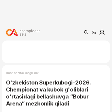
Ўз
/
Bosh sahifa
Yangiliklar
O'zbekiston Superkubogi-2026.
Chempionat va kubok g'oliblari
o'rtasidagi bellashuvga “Bobur
Arena” mezbonlik qiladi