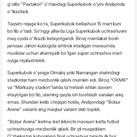
g'olibi “Paxtakor” o'rtasidagi Superkubok o'yini Andijonda
o'tkaziladi.
Taqvim rejaga ko'ra, Superkubok bellashuvi 15 mart kuni
bo'lib o'tadi. So'nggi yillarda Liga Superkubok uchrashuvini
may oyida o'tkazib kelayotgandi. Biroq mamlakat bosh
jamoasi Jahon kubogida ishtirok etadigan mavsumda
muxlislar uchun ahamiyatli bo'lgan super uchrashuv mart
oyiga rejalashtirildi.
Superkubok o'yiniga Olmaliq yoki Namangan shahridagi
stadionlar ham mezbonlik qilishi mumkin edi. Biroq “OKMK”
va “Markaziy stadion”larida ta'mirlash ishlari davom
etayotgan bo'lib, ularning qayta ish boshlash sanalari aniq
emas. Shundan kelib chiqqan holda, Andijondagi “Bobur
Arena” varianti eng maqbul variant deb topildi.
“Bobur Arena” ketma-ket ikkinchi mavsum katta futbol
uchrashuviga mezbonlik qiladi. Bir yil muqaddam
O'zbekiston kubogining final uchrashuvi tarixda ilk bor