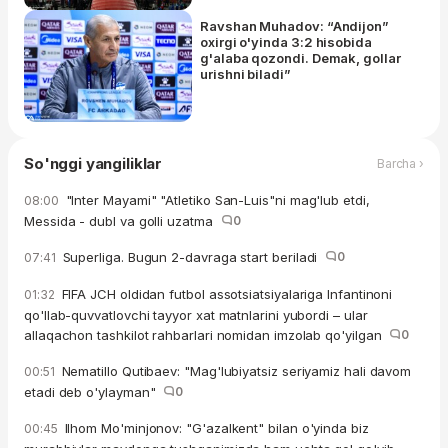
Ravshan Muhadov: “Andijon”
oxirgi o'yinda 3:2 hisobida
g'alaba qozondi. Demak, gollar
urishni biladi”
So'nggi yangiliklar
Barcha ›
"Inter Mayami" "Atletiko San-Luis"ni mag'lub etdi,
08:00
Messida - dubl va golli uzatma
0
Superliga. Bugun 2-davraga start beriladi
0
07:41
FIFA JCH oldidan futbol assotsiatsiyalariga Infantinoni
01:32
qo'llab-quvvatlovchi tayyor xat matnlarini yubordi – ular
allaqachon tashkilot rahbarlari nomidan imzolab qo'yilgan
0
Nematillo Qutibaev: "Mag'lubiyatsiz seriyamiz hali davom
00:51
etadi deb o'ylayman"
0
Ilhom Mo'minjonov: "G'azalkent" bilan o'yinda biz
00:45