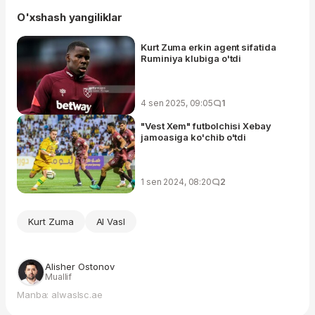
O'xshash yangiliklar
Kurt Zuma erkin agent sifatida
Ruminiya klubiga o'tdi
4 sen 2025, 09:05
1
"Vest Xem" futbolchisi Xebay
jamoasiga ko'chib o'tdi
1 sen 2024, 08:20
2
Kurt Zuma
Al Vasl
Alisher Ostonov
Muallif
Manba: alwaslsc.ae