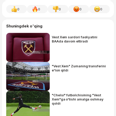
0
0
0
0
0
Shuningdek o'qing
Vest Xem sardori faoliyatini
BAAda davom ettiradi
"Vest Xem" Zumaning transferini
e'lon qildi
"Chelsi" futbolchisining "Vest
Xem"ga o'tishi amalga oshmay
qoldi