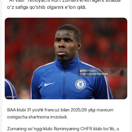
"Al Vasl" himoyachi Kurt Zumani erkin agent sifatida
o'z safiga qo'shib olganini e'lon qildi.
BAA klubi 31 yoshli francuz bilan 2025/26 yilgi mavsum
oxirigacha shartnoma imzoladi.
Zumaning so'nggi klubi Ruminiyaning CHFR klubi bo'lib, u