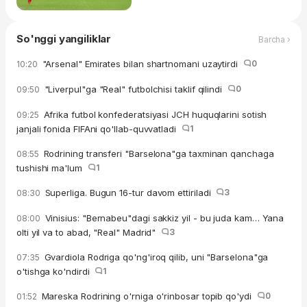
So'nggi yangiliklar
Barcha ›
"Arsenal" Emirates bilan shartnomani uzaytirdi
0
10:20
"Liverpul"ga "Real" futbolchisi taklif qilindi
0
09:50
Afrika futbol konfederatsiyasi JCH huquqlarini sotish
09:25
janjali fonida FIFAni qo'llab-quvvatladi
1
Rodrining transferi "Barselona"ga taxminan qanchaga
08:55
tushishi ma'lum
1
Superliga. Bugun 16-tur davom ettiriladi
3
08:30
Vinisius: "Bernabeu"dagi sakkiz yil - bu juda kam… Yana
08:00
olti yil va to abad, "Real" Madrid"
3
Gvardiola Rodriga qo'ng'iroq qilib, uni "Barselona"ga
07:35
o'tishga ko'ndirdi
1
Mareska Rodrining o'rniga o'rinbosar topib qo'ydi
0
01:52