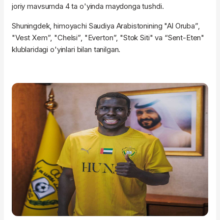
joriy mavsumda 4 ta o'yinda maydonga tushdi.
Shuningdek, himoyachi Saudiya Arabistonining "Al Oruba”,
"Vest Xem”, "Chelsi”, "Everton”, "Stok Siti" va “Sent-Eten"
klublaridagi o'yinlari bilan tanilgan.