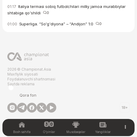
Italiya termasi sobiq futbolchilari milliy jamoa murabbiylar
01:17
shtabiga qo'shildi
0
Superliga. “So'g'diyona” – “Andijon” 1:0
0
01:00
2026 © Championat.Asia
Maxfiylik siyosati
Foydalanuvchi shartnomasi
Saytda reklama
Qora fon
18+
Bosh sahifa
O'yinlar
Musobaqalar
Yangiliklar