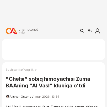
Ўз
/
Bosh sahifa
Yangiliklar
"Chelsi” sobiq himoyachisi Zuma
BAAning "Al Vasl" klubiga o'tdi
Alisher Ostonov
1 mar 2026, 13:34