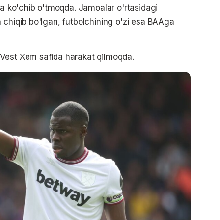
ga ko'chib o'tmoqda. Jamoalar o'rtasidagi
 chiqib bo'lgan, futbolchining o'zi esa BAAga
Vest Xem safida harakat qilmoqda.