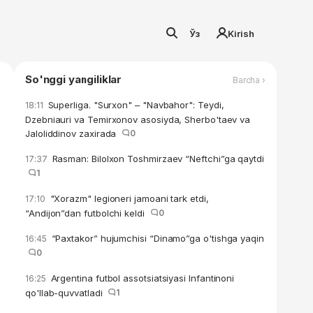
Ўз
Kirish
So'nggi yangiliklar
Barcha ›
Superliga. "Surxon" – "Navbahor": Teydi,
18:11
Dzebniauri va Temirxonov asosiyda, Sherbo'taev va
Jaloliddinov zaxirada
0
Rasman: Bilolxon Toshmirzaev “Neftchi”ga qaytdi
17:37
1
"Xorazm" legioneri jamoani tark etdi,
17:10
“Andijon”dan futbolchi keldi
0
“Paxtakor” hujumchisi “Dinamo”ga o'tishga yaqin
16:45
0
Argentina futbol assotsiatsiyasi Infantinoni
16:25
qo'llab-quvvatladi
1