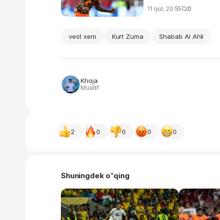
11 iyul, 20:55
0
vest xem
Kurt Zuma
Shabab Al Ahli
Khoja
Muallif
2
0
0
0
0
Shuningdek o'qing