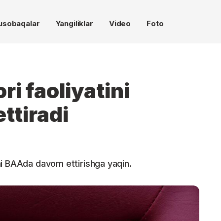
usobaqalar
Yangiliklar
Video
Foto
i faoliyatini
ttiradi
ni BAAda davom ettirishga yaqin.