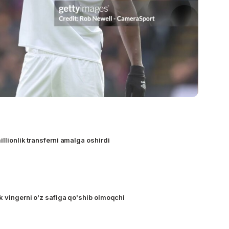
illionlik transferni amalga oshirdi
k vingerni o'z safiga qo'shib olmoqchi