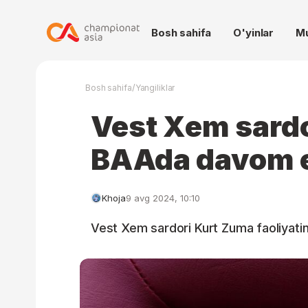
Bosh sahifa
O'yinlar
M
/
Bosh sahifa
Yangiliklar
Vest Xem sardor
BAAda davom e
Khoja
9 avg 2024, 10:10
Vest Xem sardori Kurt Zuma faoliyati