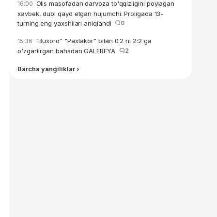
Olis masofadan darvoza to'qqizligini poylagan
16:00
xavbek, dubl qayd etgan hujumchi. Proligada 13-
turning eng yaxshilari aniqlandi
0
"Buxoro" "Paxtakor" bilan 0:2 ni 2:2 ga
15:36
o'zgartirgan bahsdan GALEREYA
2
Barcha yangiliklar ›