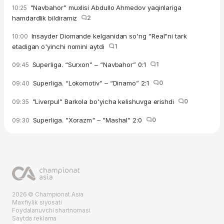
"Navbahor" muxlisi Abdullo Ahmedov yaqinlariga
10:25
hamdardlik bildiramiz
2
Insayder Diomande kelganidan so'ng "Real"ni tark
10:00
etadigan o'yinchi nomini aytdi
1
Superliga. “Surxon” – “Navbahor” 0:1
1
09:45
Superliga. “Lokomotiv” – “Dinamo” 2:1
0
09:40
"Liverpul" Barkola bo'yicha kelishuvga erishdi
0
09:35
Superliga. "Xorazm" – "Mashal" 2:0
0
09:30
2026 © Championat.Asia
Maxfiylik siyosati
Foydalanuvchi shartnomasi
Saytda reklama