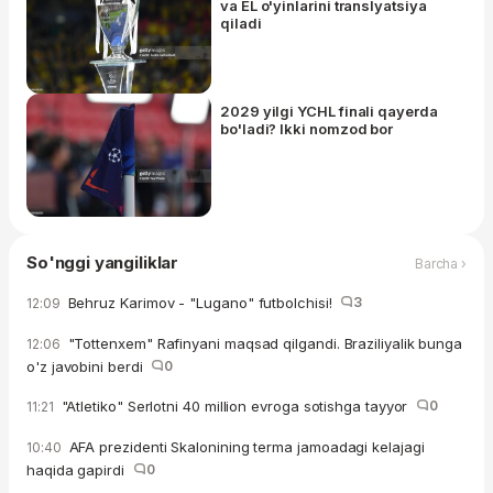
va EL o'yinlarini translyatsiya
qiladi
2029 yilgi YCHL finali qayerda
bo'ladi? Ikki nomzod bor
So'nggi yangiliklar
Barcha ›
Behruz Karimov - "Lugano" futbolchisi!
3
12:09
"Tottenxem" Rafinyani maqsad qilgandi. Braziliyalik bunga
12:06
o'z javobini berdi
0
"Atletiko" Serlotni 40 million evroga sotishga tayyor
0
11:21
AFA prezidenti Skalonining terma jamoadagi kelajagi
10:40
haqida gapirdi
0