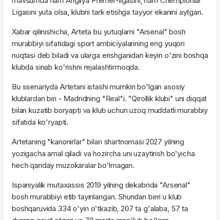
mavsumda ham Angliya Premer-ligasini, ham Chempionlar
Ligasini yuta olsa, klubni tark etishga tayyor ekanini aytgan.
Xabar qilinishicha, Arteta bu yutuqlarni "Arsenal" bosh
murabbiyi sifatidagi sport ambiciyalarining eng yuqori
nuqtasi deb biladi va ularga erishganidan keyin o'zini boshqa
klubda sinab ko'rishni rejalashtirmoqda.
Bu ssenariyda Artetani istashi mumkin bo'lgan asosiy
klublardan biri - Madridning "Real"i. "Qirollik klubi" uni diqqat
bilan kuzatib boryapti va klub uchun uzoq muddatli murabbiy
sifatida ko'ryapti.
Artetaning "kanonirlar" bilan shartnomasi 2027 yilning
yozigacha amal qiladi va hozircha uni uzaytirish bo'yicha
hech qanday muzokaralar bo'lmagan.
Ispaniyalik mutaxassis 2019 yilning dekabrida "Arsenal"
bosh murabbiyi etib tayinlangan. Shundan beri u klub
boshqaruvida 334 o'yin o'tkazib, 207 ta g'alaba, 57 ta