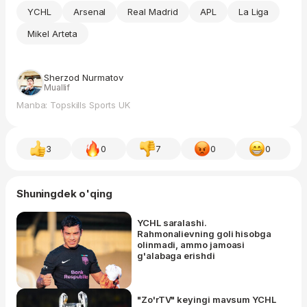
YCHL
Arsenal
Real Madrid
APL
La Liga
Mikel Arteta
Sherzod Nurmatov
Muallif
Manba: Topskills Sports UK
3
0
7
0
0
Shuningdek o'qing
YCHL saralashi.
Rahmonalievning goli hisobga
olinmadi, ammo jamoasi
g'alabaga erishdi
"Zo'rTV" keyingi mavsum YCHL