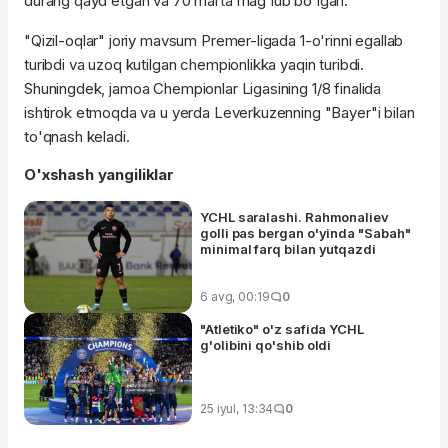
durang qayd etgan va 70 marta mag'lub bo'lgan.
"Qizil-oqlar" joriy mavsum Premer-ligada 1-o'rinni egallab
turibdi va uzoq kutilgan chempionlikka yaqin turibdi.
Shuningdek, jamoa Chempionlar Ligasining 1/8 finalida
ishtirok etmoqda va u yerda Leverkuzenning "Bayer"i bilan
to'qnash keladi.
O'xshash yangiliklar
YCHL saralashi. Rahmonaliev
golli pas bergan o'yinda "Sabah"
minimal farq bilan yutqazdi
6 avg, 00:19
0
"Atletiko" o'z safida YCHL
g'olibini qo'shib oldi
25 iyul, 13:34
0