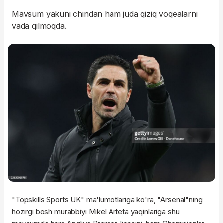
Mavsum yakuni chindan ham juda qiziq voqealarni
vada qilmoqda.
"Topskills Sports UK" ma'lumotlariga ko'ra, "Arsenal"ning
hozirgi bosh murabbiyi Mikel Arteta yaqinlariga shu