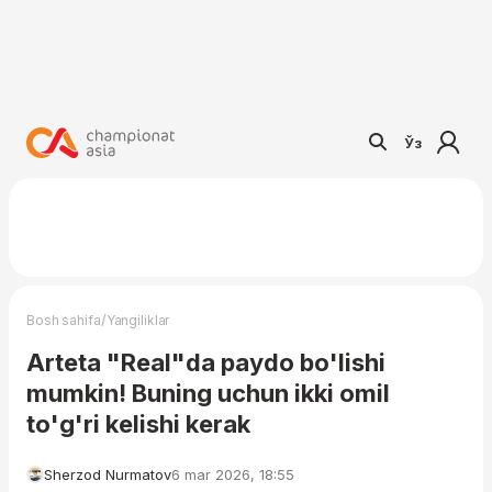
Ўз
/
Bosh sahifa
Yangiliklar
Arteta "Real"da paydo bo'lishi
mumkin! Buning uchun ikki omil
to'g'ri kelishi kerak
Sherzod Nurmatov
6 mar 2026, 18:55