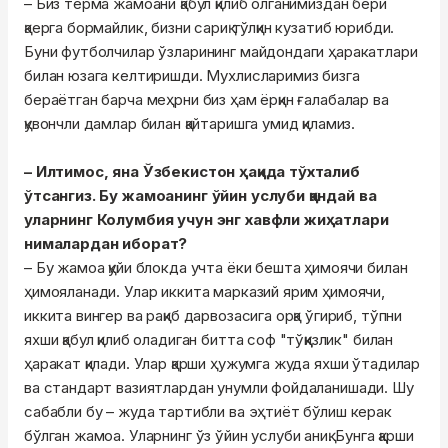
– Биз терма жамоани қабул қилиб олганимиздан бери
қаерга бормайлик, бизни сариқ тўлқин кузатиб юрибди.
Буни футболчилар ўзларининг майдондаги ҳаракатлари
билан юзага келтиришди. Мухлисларимиз бизга
бераётган барча меҳрни биз ҳам ёрқин ғалабалар ва
қувончли дамлар билан қайтаришга умид қиламиз.
– Илтимос, яна Ўзбекистон ҳақида тўхталиб
ўтсангиз. Бу жамоанинг ўйин услуби қандай ва
уларнинг Колумбия учун энг хавфли жиҳатлари
нималардан иборат?
– Бу жамоа қуйи блокда учта ёки бешта ҳимоячи билан
ҳимояланади. Улар иккита марказий ярим ҳимоячи,
иккита вингер ва рақиб дарвозасига орқа ўгириб, тўпни
яхши қабул қилиб оладиган битта соф "тўққизлик" билан
ҳаракат қилади. Улар қарши ҳужумга жуда яхши ўтадилар
ва стандарт вазиятлардан унумли фойдаланишади. Шу
сабабли бу – жуда тартибли ва эҳтиёт бўлиш керак
бўлган жамоа. Уларнинг ўз ўйин услуби аниқ. Бунга қарши