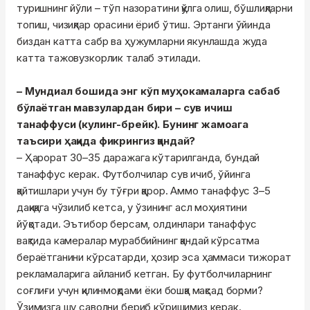
туришнинг йўли – тўп назоратини қўлга олиш, бўшлиқларни
топиш, чизиқлар орасини ёриб ўтиш. Эртанги ўйинда
биздан катта сабр ва ҳужумларни якунлашда жуда
катта тажовузкорлик талаб этилади.
– Мундиал бошида энг кўп муҳокамаларга сабаб
бўлаётган мавзулардан бири – сув ичиш
танаффуси (кулинг-брейк). Бунинг жамоага
таъсири ҳақида фикрингиз қандай?
– Ҳарорат 30–35 даражага кўтарилганда, бундай
танаффус керак. Футболчилар сув ичиб, ўйинга
қайтишлари учун бу тўғри қарор. Аммо танаффус 3–5
дақиқага чўзилиб кетса, у ўзининг асл моҳиятини
йўқотади. Эътибор берсам, олдинлари танаффус
вақтида камералар мураббийнинг қандай кўрсатма
бераётганини кўрсатарди, ҳозир эса ҳаммаси тижорат
рекламаларига айланиб кетган. Бу футболчиларнинг
соғлиғи учун қилинмоқдами ёки бошқа мақсад борми?
Ўзимизга шу саволни бериб кўришимиз керак.