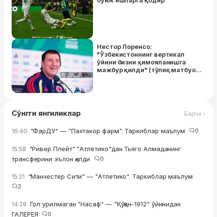
буюк ишларга қодир"
Нестор Лоренсо:
"Ўзбекистоннинг вертикал
ўйини бизни ҳимояланишга
мажбур қилди" (тўлиқ матбуот
анжумани)
Сўнгги янгиликлар
Барча ›
"ФарДУ" — "Пахтакор фарм". Таркиблар маълум
0
16:40
"Ривер Плейт" "Атлетико"дан Тьяго Алмаданинг
15:58
трансферини эълон қилди
0
"Манчестер Сити" — "Атлетико". Таркиблар маълум
15:21
2
Гол урилмаган "Насаф" — "Қўқон-1912" ўйинидан
14:28
ГАЛЕРЕЯ
0