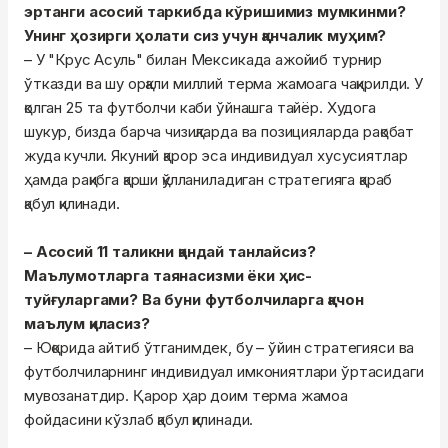
эртанги асосий таркибда кўришимиз мумкинми?
Унинг ҳозирги ҳолати сиз учун қанчалик муҳим?
– У "Крус Асуль" билан Мексикада ажойиб турнир
ўтказди ва шу орқали миллий терма жамоага чақирилди. У
қолган 25 та футболчи каби ўйнашга тайёр. Худога
шукур, бизда барча чизиқларда ва позицияларда рақобат
жуда кучли. Якуний қарор эса индивидуал хусусиятлар
ҳамда рақибга қарши қўлланиладиган стратегияга қараб
қабул қилинади.
– Асосий 11 таликни қандай танлайсиз?
Маълумотларга таянасизми ёки ҳис-
туйғуларгами? Ва буни футболчиларга қачон
маълум қиласиз?
– Юқорида айтиб ўтганимдек, бу – ўйин стратегияси ва
футболчиларнинг индивидуал имкониятлари ўртасидаги
мувозанатдир. Қарор ҳар доим терма жамоа
фойдасини кўзлаб қабул қилинади.