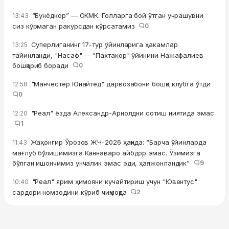
“Бунёдкор” — ОКМК. Голларга бой ўтган учрашувни
13:43
сиз кўрмаган ракурсдан кўрсатамиз
0
Суперлиганинг 17-тур ўйинларига ҳакамлар
13:25
тайинланди, "Насаф" — "Пахтакор" ўйинини Нажафалиев
бошқариб боради
0
"Манчестер Юнайтед" дарвозабони бошқа клубга ўтди
12:58
0
"Реал" ёзда Александр-Арнолдни сотиш ниятида эмас
12:20
1
Жаҳонгир Ўрозов ЖЧ-2026 ҳақида: “Барча ўйинларда
11:43
мағлуб бўлишимизга Каннаваро айбдор эмас. Ўзимизга
бўлган ишончимиз унчалик эмас эди, ҳаяжонландик”
9
"Реал" ярим ҳимояни кучайтириш учун "Ювентус"
10:40
сардори номзодини кўриб чиқмоқда
2