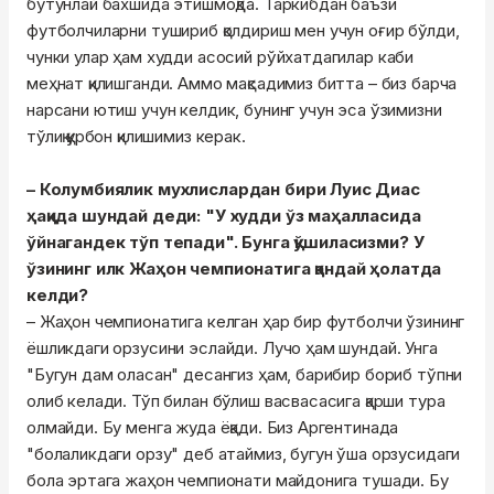
бутунлай бахшида этишмоқда. Таркибдан баъзи
футболчиларни тушириб қолдириш мен учун оғир бўлди,
чунки улар ҳам худди асосий рўйхатдагилар каби
меҳнат қилишганди. Аммо мақсадимиз битта – биз барча
нарсани ютиш учун келдик, бунинг учун эса ўзимизни
тўлиқ қурбон қилишимиз керак.
– Колумбиялик мухлислардан бири Луис Диас
ҳақида шундай деди: "У худди ўз маҳалласида
ўйнагандек тўп тепади". Бунга қўшиласизми? У
ўзининг илк Жаҳон чемпионатига қандай ҳолатда
келди?
– Жаҳон чемпионатига келган ҳар бир футболчи ўзининг
ёшликдаги орзусини эслайди. Лучо ҳам шундай. Унга
"Бугун дам оласан" десангиз ҳам, барибир бориб тўпни
олиб келади. Тўп билан бўлиш васвасасига қарши тура
олмайди. Бу менга жуда ёқади. Биз Аргентинада
"болаликдаги орзу" деб атаймиз, бугун ўша орзусидаги
бола эртага жаҳон чемпионати майдонига тушади. Бу