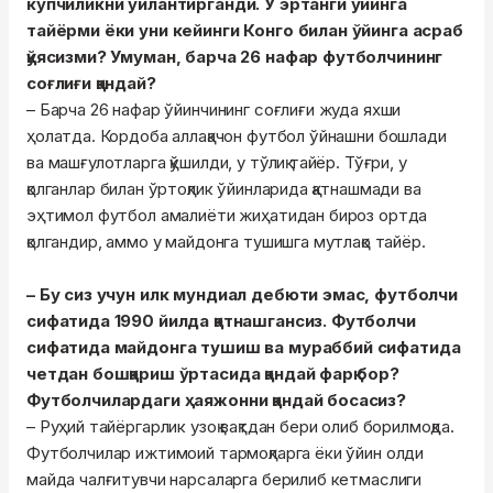
кўпчиликни ўйлантирганди. У эртанги ўйинга
тайёрми ёки уни кейинги Конго билан ўйинга асраб
қўясизми? Умуман, барча 26 нафар футболчининг
соғлиғи қандай?
– Барча 26 нафар ўйинчининг соғлиғи жуда яхши
ҳолатда. Кордоба аллақачон футбол ўйнашни бошлади
ва машғулотларга қўшилди, у тўлиқ тайёр. Тўғри, у
қолганлар билан ўртоқлик ўйинларида қатнашмади ва
эҳтимол футбол амалиёти жиҳатидан бироз ортда
қолгандир, аммо у майдонга тушишга мутлақо тайёр.
– Бу сиз учун илк мундиал дебюти эмас, футболчи
сифатида 1990 йилда қатнашгансиз. Футболчи
сифатида майдонга тушиш ва мураббий сифатида
четдан бошқариш ўртасида қандай фарқ бор?
Футболчилардаги ҳаяжонни қандай босасиз?
– Руҳий тайёргарлик узоқ вақтдан бери олиб борилмоқда.
Футболчилар ижтимоий тармоқларга ёки ўйин олди
майда чалғитувчи нарсаларга берилиб кетмаслиги