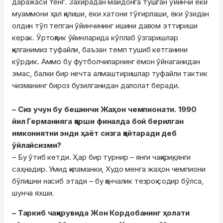
даражаси тенг. Захирадан майдонга тушган ўйинчи ёки
муаммони ҳал қилиши, ёки хатони тўғирлаши, ёки ўзидан
олдин тўп тепган ўйинчининг ишини давом эттириши
керак. Ўртоқлик ўйинларида кўплаб ўзгаришлар
қилганимиз туфайли, баъзан темп тушиб кетганини
кўрдик. Аммо бу футболчиларнинг ёмон ўйнаганидан
эмас, балки бир нечта алмаштиришлар туфайли тактик
чизманинг бироз бузилганидан далолат беради.
– Сиз учун бу бешинчи Жаҳон чемпионати. 1990
йил Германияга қарши финалда бой берилган
имкониятни энди ҳаёт сизга қайтаради деб
ўйлайсизми?
– Бу ўтиб кетди. Ҳар бир турнир – янги чақириқ, янги
саҳнадир. Умид қиламанки, Худо менга жаҳон чемпиони
бўлишни насиб этади – бу қанчалик тезроқ содир бўлса,
шунча яхши.
– Таркиб чақирувида Жон Кордобанинг ҳолати