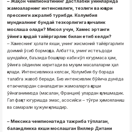
– Жаҳон чемпионатининг дастлабки ўйинларида
жамоаларнинг интенсивлиги, тезлиги ва юқори
прессинги ажралиб турибди. Колумбия
мундиалнинг бундай тезкорлигига қанчалик
мослаша олади? Мисол учун, Хамес эртанги
ўйинга қандай тайёргарлик билан етиб келди?
– Хамеснинг ҳолати яхши, унинг жисмоний тайёргарлиги
доимий ўсиб бормоқда. Албатта, унинг истеъдоди
шундайки, баъзида бошқалар каби кўп югурмаса ҳам,
ўйинга ойдинлик киритади ва муҳим масалаларни ҳал
қилади. Интенсивликка келсак, Колумбия бу борада
талабга жавоб беради. Биз интенсивлик бўйича дунёда
етакчилардан саналадиган жамоаларга қарши
ўйнаганимизда (масалан, Франция) улардан қолишмадик.
Гап фақат югуришда эмас, асосийси – тўғри ҳимояланиш
ва самарали ҳужум қилишдир.
– Мексика чемпионатида тажриба тўплаган,
баландликка яхши мослашган Виллер Дитани