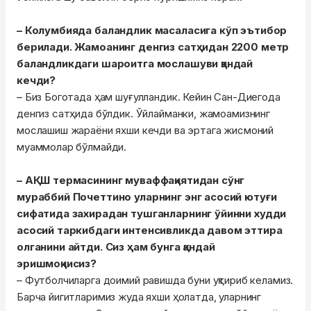
– Колумбияда баландлик масаласига кўп эътибор
берилади. Жамоанинг денгиз сатҳидан 2200 метр
баландликдаги шароитга мослашуви қандай
кечди?
– Биз Боготада ҳам шуғулландик. Кейин Сан-Диегода
денгиз сатҳида бўлдик. Ўйлайманки, жамоамизнинг
мослашиш жараёни яхши кечди ва эртага жисмоний
муаммолар бўлмайди.
– АҚШ термасининг муваффақиятидан сўнг
мураббий Почеттино уларнинг энг асосий ютуғи
сифатида захирадан тушганларнинг ўйинни худди
асосий таркибдаги интенсивликда давом эттира
олганини айтди. Сиз ҳам бунга қандай
эришмоқчисиз?
– Футболчиларга доимий равишда буни уқтириб келамиз.
Барча йигитларимиз жуда яхши ҳолатда, уларнинг