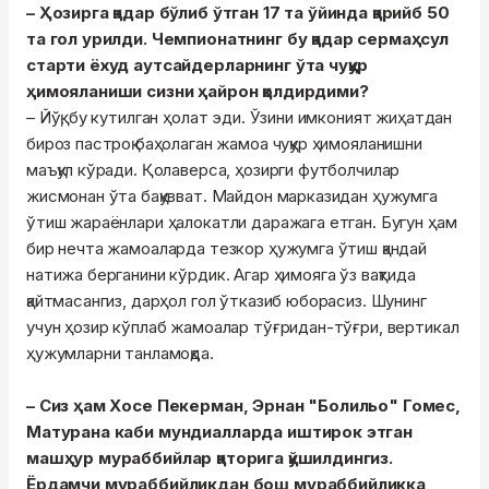
– Ҳозирга қадар бўлиб ўтган 17 та ўйинда қарийб 50
та гол урилди. Чемпионатнинг бу қадар сермаҳсул
старти ёхуд аутсайдерларнинг ўта чуқур
ҳимояланиши сизни ҳайрон қолдирдими?
– Йўқ, бу кутилган ҳолат эди. Ўзини имконият жиҳатдан
бироз пастроқ баҳолаган жамоа чуқур ҳимояланишни
маъқул кўради. Қолаверса, ҳозирги футболчилар
жисмонан ўта бақувват. Майдон марказидан ҳужумга
ўтиш жараёнлари ҳалокатли даражага етган. Бугун ҳам
бир нечта жамоаларда тезкор ҳужумга ўтиш қандай
натижа берганини кўрдик. Агар ҳимояга ўз вақтида
қайтмасангиз, дарҳол гол ўтказиб юборасиз. Шунинг
учун ҳозир кўплаб жамоалар тўғридан-тўғри, вертикал
ҳужумларни танламоқда.
– Сиз ҳам Хосе Пекерман, Эрнан "Болильо" Гомес,
Матурана каби мундиалларда иштирок этган
машҳур мураббийлар қаторига қўшилдингиз.
Ёрдамчи мураббийликдан бош мураббийликка