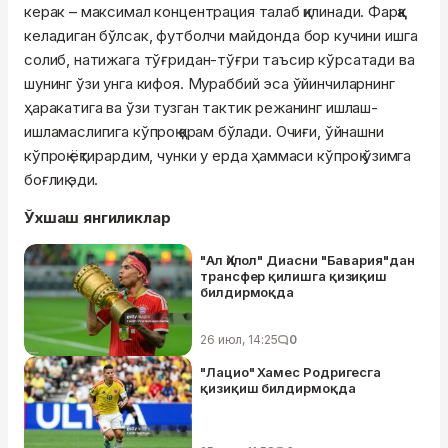
керак – максимал концентрация талаб қилинади. Фарққа
келадиган бўлсак, футболчи майдонда бор кучини ишга
солиб, натижага тўғридан-тўғри таъсир кўрсатади ва
шунинг ўзи унга кифоя. Мураббий эса ўйинчиларнинг
ҳаракатига ва ўзи тузган тактик режанинг ишлаш-
ишламаслигига кўпроқ қарам бўлади. Очиғи, ўйнашни
кўпроқ ёқтирардим, чунки у ерда ҳаммаси кўпроқ ўзимга
боғлиқ эди.
Ўхшаш янгиликлар
"Ал Ҳилол" Диасни "Бавария"дан
трансфер қилишга қизиқиш
билдирмоқда
26 июл, 14:25
0
"Лацио" Хамес Родригесга
қизиқиш билдирмоқда