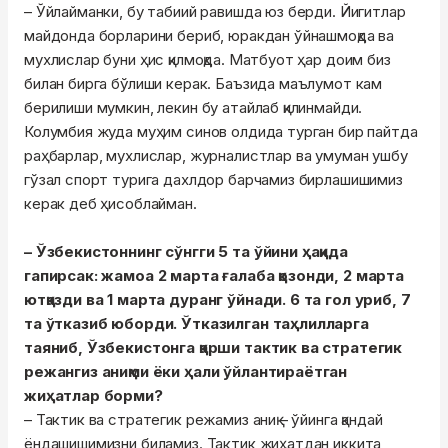
– Ўйлайманки, бу табиий равишда юз берди. Йигитлар
майдонда борларини бериб, юракдан ўйнашмоқда ва
мухлислар буни ҳис қилмоқда. Матбуот ҳар доим биз
билан бирга бўлиши керак. Баъзида маълумот кам
берилиши мумкин, лекин бу атайлаб қилинмайди.
Колумбия жуда муҳим синов олдида турган бир пайтда
раҳбарлар, мухлислар, журналистлар ва умуман ушбу
гўзал спорт турига дахлдор барчамиз бирлашишимиз
керак деб ҳисоблайман.
– Ўзбекистоннинг сўнгги 5 та ўйини ҳақида
гапирсак: жамоа 2 марта ғалаба қозонди, 2 марта
ютқазди ва 1 марта дуранг ўйнади. 6 та гол уриб, 7
та ўтказиб юборди. Ўтказилган таҳлилларга
таяниб, Ўзбекистонга қарши тактик ва стратегик
режангиз аниқми ёки ҳали ўйлантираётган
жиҳатлар борми?
– Тактик ва стратегик режамиз аниқ – ўйинга қандай
ёндашишимизни биламиз. Тактик жиҳатдан иккита