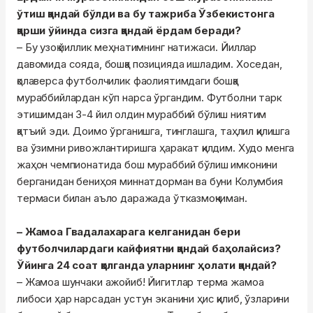
ўтиш қандай бўлди ва бу тажриба Ўзбекистонга
қарши ўйинда сизга қандай ёрдам беради?
– Бу узоқ йиллик меҳнатимнинг натижаси. Йиллар
давомида сояда, бошқа позицияда ишладим. Хоседан,
қолаверса футболчилик фаолиятимдаги бошқа
мураббийлардан кўп нарса ўргандим. Футболни тарк
этишимдан 3-4 йил олдин мураббий бўлиш ниятим
қатъий эди. Доимо ўрганишга, тинглашга, таҳлил қилишга
ва ўзимни ривожлантиришга ҳаракат қилдим. Худо менга
жаҳон чемпионатида бош мураббий бўлиш имконини
берганидан бениҳоя миннатдорман ва буни Колумбия
термаси билан аъло даражада ўтказмоқчиман.
– Жамоа Гвадалахарага келганидан бери
футболчилардаги кайфиятни қандай баҳолайсиз?
Ўйинга 24 соат қолганда уларнинг ҳолати қандай?
– Жамоа шунчаки ажойиб! Йигитлар терма жамоа
либоси ҳар нарсадан устун эканини ҳис қилиб, ўзларини