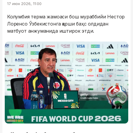
17 июн 2026, 11:00
Колумбия терма жамоаси бош мураббийи Нестор
Лоренсо Ўзбекистонга қарши баҳс олдидан
матбуот анжуманида иштирок этди.