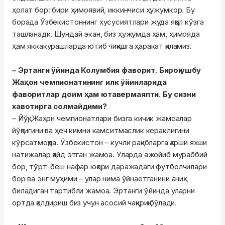
ҳолат бор: бири ҳимоявий, иккинчиси ҳужумкор. Бу
борада Ўзбекистоннинг хусусиятлари жуда яққол кўзга
ташланади. Шундай экан, биз ҳужумда ҳам, ҳимояда
ҳам яккакурашларда ютиб чиқишга ҳаракат қиламиз.
– Эртанги ўйинда Колумбия фаворит. Бироқ ушбу
Жаҳон чемпионатининг илк ўйинларида
фаворитлар доим ҳам ютавермаяпти. Бу сизни
хавотирга солмайдими?
– Йўқ, Жаҳон чемпионатлари бизга кичик жамоалар
йўқлигини ва ҳеч кимни камситмаслик кераклигини
кўрсатмоқда. Ўзбекистон – кучли рақибларга қарши яхши
натижалар қайд этган жамоа. Уларда ажойиб мураббий
бор, тўрт-беш нафар юқори даражадаги футболчилари
бор ва энг муҳими – улар нима ўйнаётганини аниқ
биладиган тартибли жамоа. Эртанги ўйинда уларни
ортда қолдириш биз учун асосий чақириқ бўлади.