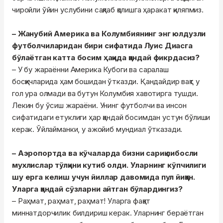
чиройли ўйин услубини сақлаб қолишга ҳаракат қиляпмиз.
– Жанубий Америка ва Колумбиянинг энг юлдузли
футболчиларидан бири сифатида Луис Диасга
бўлаётган катта босим ҳақида қандай фикрдасиз?
– У бу жараённи Америка Кубоги ва саралаш
босқичларида ҳам бошидан ўтказди. Қандайдир вақт у
гол ура олмади ва бутун Колумбия хавотирга тушди.
Лекин бу ўсиш жараёни. Унинг футболчи ва инсон
сифатидаги етуклиги ҳар қандай босимдан устун бўлиши
керак. Ўйлайманки, у ажойиб мундиал ўтказади.
– Аэропортда ва кўчаларда бизни сариқ либосли
мухлислар тўлқини кутиб олди. Уларнинг кўпчилиги
шу ерга келиш учун йиллар давомида пул йиққан.
Уларга қандай сўзларни айтган бўлардингиз?
– Раҳмат, раҳмат, раҳмат! Уларга фақат
миннатдорчилик билдириш керак. Уларнинг бераётган