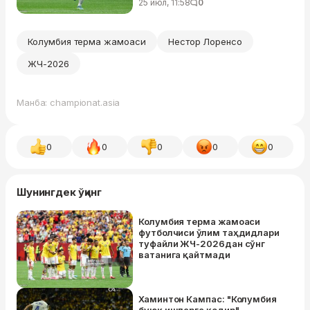
25 июл, 11:58
0
Колумбия терма жамоаси
Нестор Лоренсо
ЖЧ-2026
Манба: championat.asia
0
0
0
0
0
Шунингдек ўқинг
Колумбия терма жамоаси
футболчиси ўлим таҳдидлари
туфайли ЖЧ-2026дан сўнг
ватанига қайтмади
Хаминтон Кампас: "Колумбия