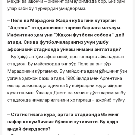
меҳри ва ишончи – бизнинг ҳам қалбимизда бор. Биз ҳам
улар каби бу турнирдан умидвормиз.
– Пеле ва Марадона Жаҳон кубогини кўтарган
"Ацтека" стадионининг тарихи барчага маълум.
Инфантино ҳам уни "Жаҳон футболи собори" деб
атади. Сиз ва футболчиларингиз учун ушбу
афсонавий стадионда ўйнаш нимани англатади?
– Бу ҳақиқатан ҳам афсонавий, достонларга айланадиган
стадион. Бу майсазорда энг зўр Пеле ва энг зўр
Марадонани кўрганмиз. Бу майдонга қадам қўйишнинг ўзи
ўзгача ҳаяжон бахш этади. 1986 йилда мен Аргентина
ёшлар жамоасида эдим ва бу воқеаларни жуда яқиндан
кузатганман. Ўшанда Диего ва менинг дўстларим ушбу
стадионда нималар қилганини хотирлаш – ажойиб туйғу.
– Статистикага кўра, эртага стадионда 65 минг
нафар колумбиялик бўлиши кутиляпти. Бу ҳақда
қандай фикрдасиз?