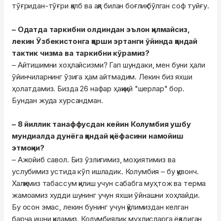
тўғридан-тўғри қалб ва ақл билан боғлиқ бўлган соф туйғу.
– Одатда таркибни олдиндан эълон қилмайсиз,
лекин Ўзбекистонга қарши эртанги ўйинда қандай
тактик чизма ва таркибни кўрамиз?
– Айтишимни хоҳлайсизми? Гап шундаки, мен буни ҳали
ўйинчиларнинг ўзига ҳам айтмадим. Лекин биз яхши
ҳолатдамиз. Бизда 26 нафар ҳақиқий "шерлар" бор.
Бундан жуда хурсандман.
– 8 йиллик танаффусдан кейин Колумбия ушбу
мундиалда дунёга қандай қиёфасини намойиш
этмоқчи?
– Ажойиб савол. Биз ўзлигимиз, моҳиятимиз ва
услубимиз устида кўп ишладик. Колумбия – бу қувонч.
Халқимиз табассум қилиш учун сабабга муҳтож ва терма
жамоамиз худди шунинг учун яхши ўйнашни хоҳлайди.
Бу осон эмас, лекин бунинг учун қўлимиздан келган
барча ишни қиламиз. Колумбиялик мухлисларга ёқадиган