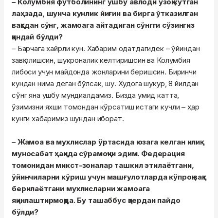
– Колумбия футболининг ушбу авлоди узоқ кутган
лаҳзада, шунча кунлик йиғин ва бирга ўтказилган
вақтдан сўнг, жамоага айтадиган сўнгги сўзингиз
қандай бўлди?
– Барчага хайрли кун. Хабарим одатдагидек – ўйиндан
завқ олишсин, шукроналик келтиришсин ва Колумбия
либоси учун майдонда жонларини беришсин. Биринчи
кундан нима деган бўлсак, шу. Худога шукур, 8 йилдан
сўнг яна ушбу мундиалдамиз. Бизда умид катта,
ўзимизни яхши томондан кўрсатиш истаги кучли – ҳар
кунги хабаримиз шундан иборат.
– Жамоа ва мухлислар ўртасида юзага келган илиқ
муносабат ҳақида сўрамоқчи эдим. Федерация
томонидан микст-зоналар ташкил этилаётгани,
ўйинчиларни кўриш учун машғулотларда кўпроқ вақт
берилаётгани мухлисларни жамоага
яқинлаштирмоқда. Бу ташаббус қаердан пайдо
бўлди?