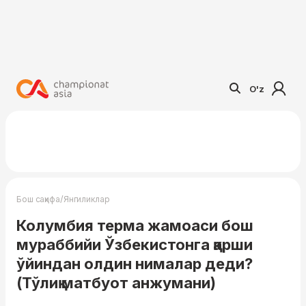
O'z
/
Бош саҳифа
Янгиликлар
Колумбия терма жамоаси бош
мураббийи Ўзбекистонга қарши
ўйиндан олдин нималар деди?
(Тўлиқ матбуот анжумани)