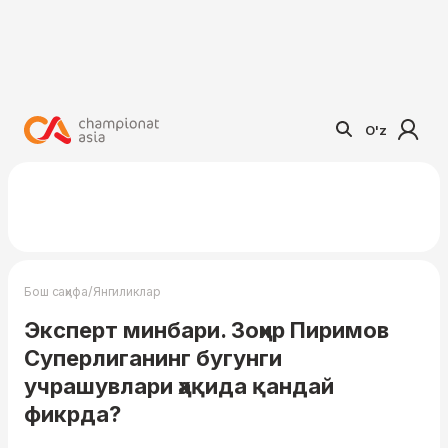
O'z
/
Бош саҳифа
Янгиликлар
Эксперт минбари. Зоҳир Пиримов
Суперлиганинг бугунги
учрашувлари ҳақида қандай
фикрда?