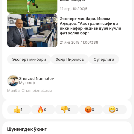
12 апр, 10:30
5
Эксперт минбари. Ислом
Аҳмедов: “Австралия сафида
икки нафар индивидуал кучли
футболчи бор”
21 янв 2019, 11:00
36
Эксперт минбари
Зоҳир Пиримов
Суперлига
Sherzod Nurmatov
Муаллиф
Манба: Championat.asia
1
0
0
0
0
Шунингдек ўқинг