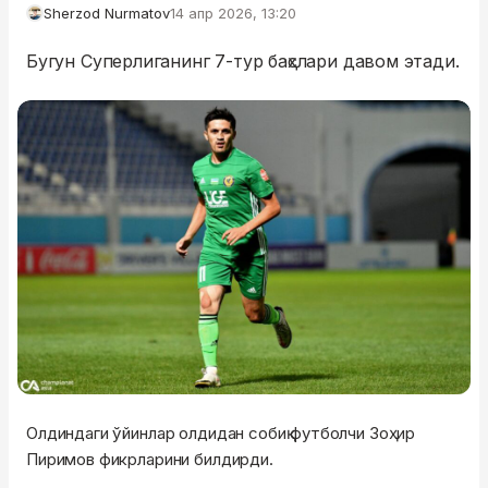
Sherzod Nurmatov
14 апр 2026, 13:20
Бугун Суперлиганинг 7-тур баҳслари давом этади.
Олдиндаги ўйинлар олдидан собиқ футболчи Зоҳир
Пиримов фикрларини билдирди.