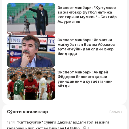
Эксперт минбари: "Ҳужумкор
ва жанговор футбол натижа
келтириши мумкин" - Бахтиёр
Ашурматов
Эксперт минбари: Японияни
мағлуб этган Вадим Абрамов
эртанги ўйиндан олдин фикр
билдирди
Эксперт минбари: Андрей
Фёдоров Японияга қарши
ўйиндан нима кутаётганини
айтди
Сўнгги янгиликлар
Барча ›
"Каттақўрғон" сўннги дақиқалардаги гол эвазига
12:14
ғалабани илиб кетган ўйиндан ГАЛЕРЕЯ
0