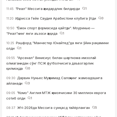
"Реал" Мессига ҳамдардлик билдирди
1
11:45
Идрисса Гейе Саудия Арабистони клубига ўтди
0
11:20
"Ёмон спорт формасида қайтди". Моуринью —
10:50
"Реал"нинг янги аъзоси ҳақида
1
Рэшфорд "Манчестер Юнайтед"да янги ўйин рақамини
10:25
олди
1
"Арсенал" Винисиус билан шартнома имзолай
09:55
олмаганидан сўнг ПСЖ футболчисига даъвогарлик
қилмоқда
0
Дарвин Нуньес Муҳаммад Салоҳнинг жамоадошига
09:30
айланади
3
"Комо" Англия МТЖ ҳимоячисини 30 миллион еврога
09:05
сотиб oлди
1
ЖЧ-2026да Мессига суиқасд тайёрланган
5
08:37