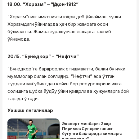
18:00. “Хоразм” – “Қўқон-1912”
“Хоразм”нинг имконияти юқори деб ўйлайман, чунки
Хоразмдаги ўйинларда ҳеч бир жамоага осон
бўлмаяпти. Жамоа курашувчан ёшларга таяниб
ўйнамоқда.
20:15. “Бунёдкор” – “Нефтчи”
“Бунёдкор”га барқарорлик етишмаяпти, балки бу ички
муаммолар билан боғлиқдир. “Нефтчи” эса ўтган
турдаги мағубиятдан кейин бор ресурсларини ишга
солишига шубҳа йўқ. Бу ўйин қизиқарли ва ҳужумларга бой
тарзда ўтади.
Ўхшаш янгиликлар
Эксперт минбари: Зоҳир
Пиримов Суперлиганинг
бугунги баҳсларида кимларга
ишонмоқда?