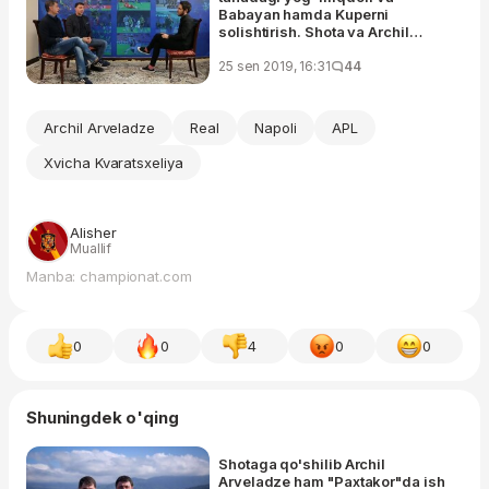
Babayan hamda Kuperni
solishtirish. Shota va Archil
Arveladze bilan intervyu
25 sen 2019, 16:31
44
Archil Arveladze
Real
Napoli
APL
Xvicha Kvaratsxeliya
Alisher
Muallif
Manba: championat.com
0
0
4
0
0
Shuningdek o'qing
Shotaga qo'shilib Archil
Arveladze ham "Paxtakor"da ish