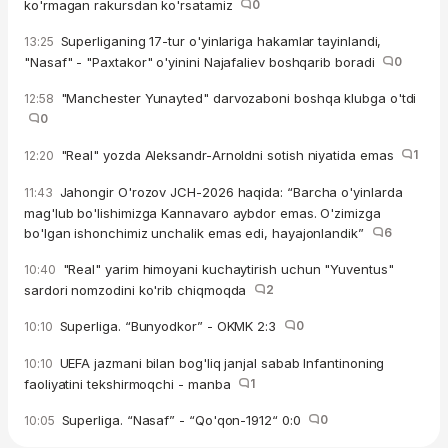
ko'rmagan rakursdan ko'rsatamiz
0
Superliganing 17-tur o'yinlariga hakamlar tayinlandi,
13:25
"Nasaf" - "Paxtakor" o'yinini Najafaliev boshqarib boradi
0
"Manchester Yunayted" darvozaboni boshqa klubga o'tdi
12:58
0
"Real" yozda Aleksandr-Arnoldni sotish niyatida emas
1
12:20
Jahongir O'rozov JCH-2026 haqida: “Barcha o'yinlarda
11:43
mag'lub bo'lishimizga Kannavaro aybdor emas. O'zimizga
bo'lgan ishonchimiz unchalik emas edi, hayajonlandik”
6
"Real" yarim himoyani kuchaytirish uchun "Yuventus"
10:40
sardori nomzodini ko'rib chiqmoqda
2
Superliga. “Bunyodkor” - OKMK 2:3
0
10:10
UEFA jazmani bilan bog'liq janjal sabab Infantinoning
10:10
faoliyatini tekshirmoqchi - manba
1
Superliga. “Nasaf” - “Qo'qon-1912“ 0:0
0
10:05