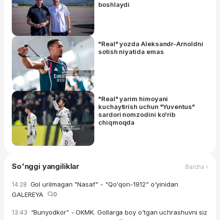
boshlaydi
"Real" yozda Aleksandr-Arnoldni
sotish niyatida emas
"Real" yarim himoyani
kuchaytirish uchun "Yuventus"
sardori nomzodini ko'rib
chiqmoqda
So'nggi yangiliklar
Barcha ›
Gol urilmagan "Nasaf" - "Qo'qon-1912" o'yinidan
14:28
GALEREYA
0
“Bunyodkor” - OKMK. Gollarga boy o'tgan uchrashuvni siz
13:43