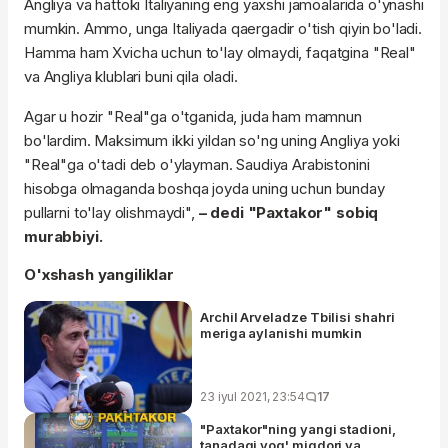
Angliya va hattoki Italiyaning eng yaxshi jamoalarida o'ynashi
mumkin. Ammo, unga Italiyada qaergadir o'tish qiyin bo'ladi.
Hamma ham Xvicha uchun to'lay olmaydi, faqatgina "Real"
va Angliya klublari buni qila oladi.
Agar u hozir "Real"ga o'tganida, juda ham mamnun
bo'lardim. Maksimum ikki yildan so'ng uning Angliya yoki
"Real"ga o'tadi deb o'ylayman. Saudiya Arabistonini
hisobga olmaganda boshqa joyda uning uchun bunday
pullarni to'lay olishmaydi",
– dedi "Paxtakor" sobiq
murabbiyi.
O'xshash yangiliklar
Archil Arveladze Tbilisi shahri
meriga aylanishi mumkin
23 iyul 2021, 23:54
17
"Paxtakor"ning yangi stadioni,
tanadagi yog' miqdori va