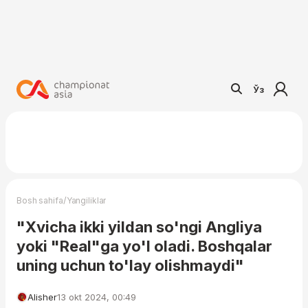
Ўз
/
Bosh sahifa
Yangiliklar
"Xvicha ikki yildan so'ngi Angliya
yoki "Real"ga yo'l oladi. Boshqalar
uning uchun to'lay olishmaydi"
Alisher
13 okt 2024, 00:49