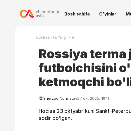
Bosh sahifa
O'yinlar
M
/
Bosh sahifa
Yangiliklar
Rossiya terma 
futbolchisini o'
ketmoqchi bo'l
Sherzod Nurmatov
27 okt 2025, 19:11
Hodisa 23 oktyabr kuni Sankt-Peterbu
sodir bo'lgan.