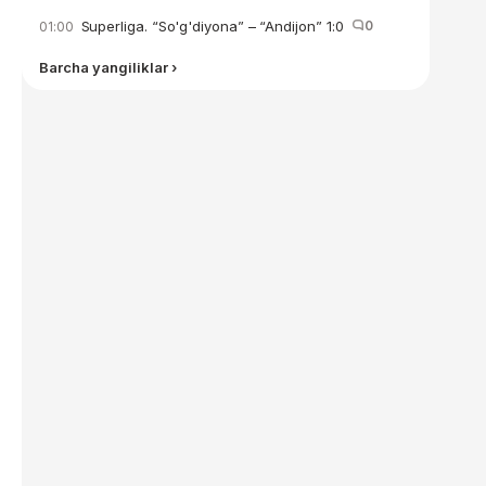
Superliga. “So'g'diyona” – “Andijon” 1:0
0
01:00
Barcha yangiliklar ›