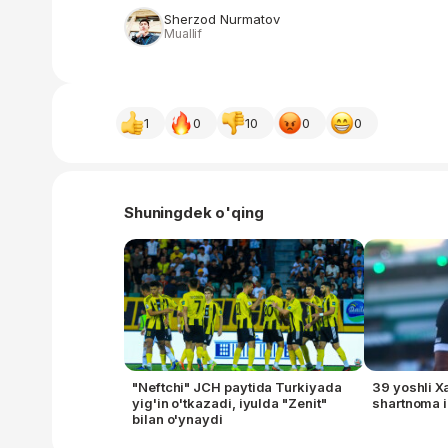
Sherzod Nurmatov
Muallif
1
0
10
0
0
Shuningdek o'qing
"Neftchi" JCH paytida Turkiyada
39 yoshli X
yig'in o'tkazadi, iyulda "Zenit"
shartnoma 
bilan o'ynaydi