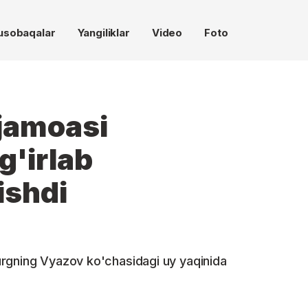
usobaqalar
Yangiliklar
Video
Foto
jamoasi
g'irlab
ishdi
rgning Vyazov ko'chasidagi uy yaqinida