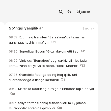
Ўз
Kirish
So'nggi yangiliklar
Barcha ›
Rodrining transferi "Barselona"ga taxminan
08:55
qanchaga tushishi ma'lum
1
Superliga. Bugun 16-tur davom ettiriladi
1
08:30
Vinisius: "Bernabeu"dagi sakkiz yil - bu juda
08:00
kam… Yana olti yil va to abad, "Real" Madrid"
3
Gvardiola Rodriga qo'ng'iroq qilib, uni
07:35
"Barselona"ga o'tishga ko'ndirdi
1
Mareska Rodrining o'rniga o'rinbosar topib qo'ydi
01:52
0
Italiya termasi sobiq futbolchilari milliy jamoa
01:17
murabbiylar shtabiga qo'shildi
0