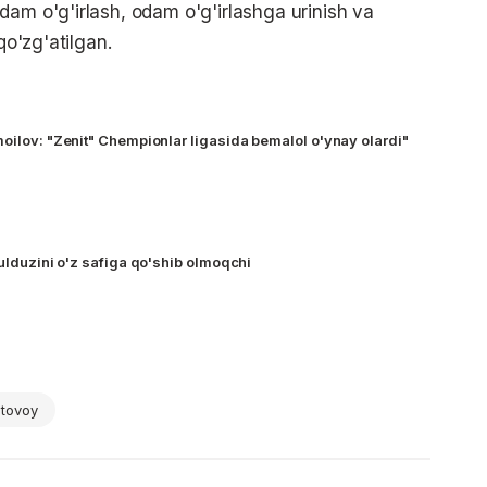
dam o'g'irlash, odam o'g'irlashga urinish va
qo'zg'atilgan.
moilov: "Zenit" Chempionlar ligasida bemalol o'ynay olardi"
yulduzini o'z safiga qo'shib olmoqchi
tovoy