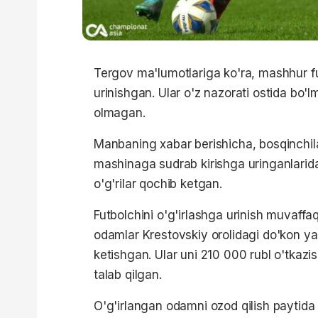
Tergov ma'lumotlariga ko'ra, mashhur fut
urinishgan. Ular o'z nazorati ostida bo'l
olmagan.
Manbaning xabar berishicha, bosqinchil
mashinaga sudrab kirishga uringanlarid
o'g'rilar qochib ketgan.
Futbolchini o'g'irlashga urinish muvaffa
odamlar Krestovskiy orolidagi do'kon ya
ketishgan. Ular uni 210 000 rubl o'tkazi
talab qilgan.
O'g'irlangan odamni ozod qilish paytida 