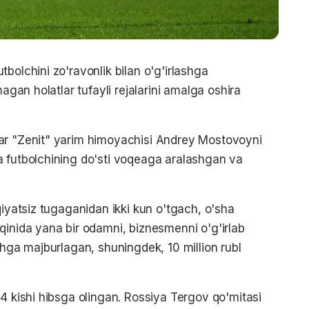
bolchini zo'ravonlik bilan o'g'irlashga
magan holatlar tufayli rejalarini amalga oshira
ar "Zenit" yarim himoyachisi Andrey Mostovoyni
a futbolchining do'sti voqeaga aralashgan va
qiyatsiz tugaganidan ikki kun o'tgach, o'sha
qinida yana bir odamni, biznesmenni o'g'irlab
shga majburlagan, shuningdek, 10 million rubl
4 kishi hibsga olingan. Rossiya Tergov qo'mitasi