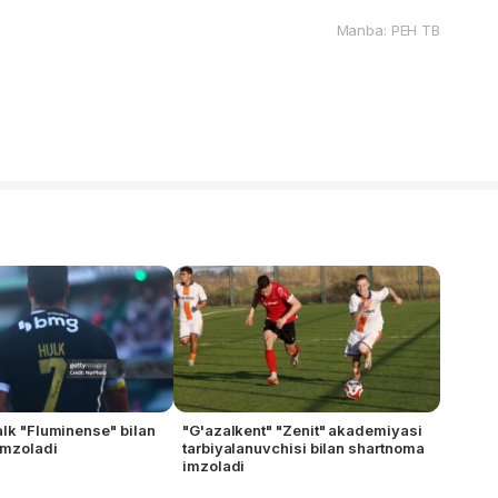
Manba: РЕН ТВ
alk "Fluminense" bilan
"G'azalkent" "Zenit" akademiyasi
imzoladi
tarbiyalanuvchisi bilan shartnoma
imzoladi