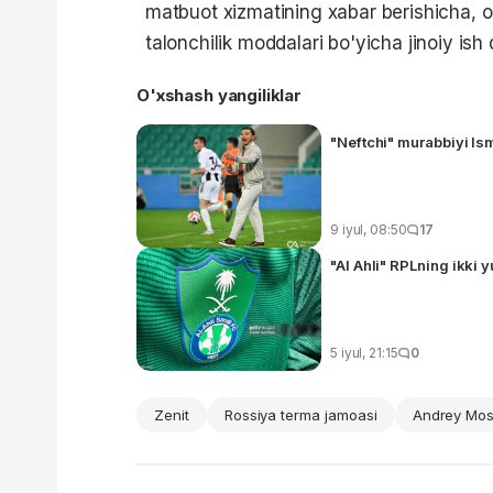
matbuot xizmatining xabar berishicha, o
talonchilik moddalari bo'yicha jinoiy ish 
O'xshash yangiliklar
"Neftchi" murabbiyi Is
9 iyul, 08:50
17
"Al Ahli" RPLning ikki 
5 iyul, 21:15
0
Zenit
Rossiya terma jamoasi
Andrey Mos