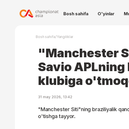
Bosh sahifa
O'yinlar
M
/
Bosh sahifa
Yangiliklar
"Manchester Si
Savio APLning
klubiga o'tmoq
31 may 2026, 13:42
"Manchester Siti"ning braziliyalik qa
o'tishga tayyor.