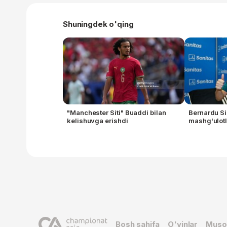
Shuningdek o'qing
"Manchester Siti" Buaddi bilan
Bernardu Si
kelishuvga erishdi
mashg'ulotl
Bosh sahifa
O'yinlar
Muso