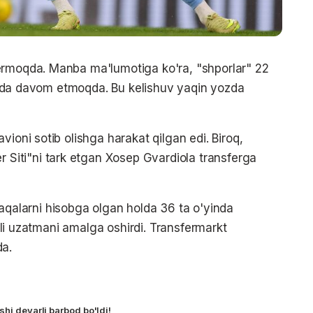
ermoqda. Manba ma'lumotiga ko'ra, "shporlar" 22
rishda davom etmoqda. Bu kelishuv yaqin yozda
vioni sotib olishga harakat qilgan edi. Biroq,
iti"ni tark etgan Xosep Gvardiola transferga
alarni hisobga olgan holda 36 ta o'yinda
golli uzatmani amalga oshirdi. Transfermarkt
da.
shi deyarli barbod bo'ldi!