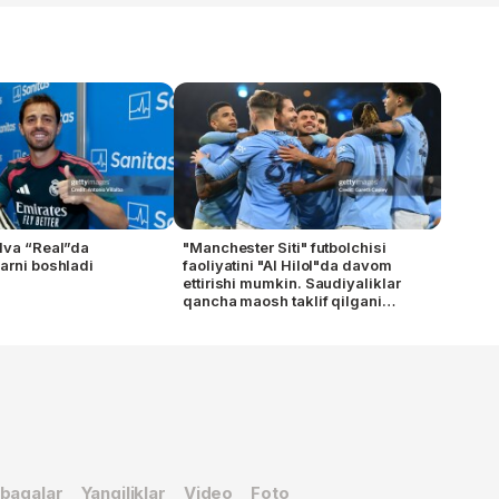
lva “Real”da
"Manchester Siti" futbolchisi
arni boshladi
faoliyatini "Al Hilol"da davom
ettirishi mumkin. Saudiyaliklar
qancha maosh taklif qilgani
ma'lum
baqalar
Yangiliklar
Video
Foto