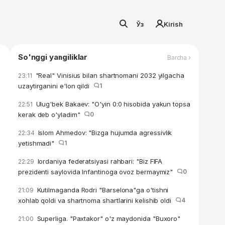
Ўз
Kirish
So'nggi yangiliklar
Barcha ›
"Real" Vinisius bilan shartnomani 2032 yilgacha
23:11
uzaytirganini e'lon qildi
1
Ulug'bek Bakaev: "O'yin 0:0 hisobida yakun topsa
22:51
kerak deb o'yladim"
0
Islom Ahmedov: "Bizga hujumda agressivlik
22:34
yetishmadi"
1
Iordaniya federatsiyasi rahbari: "Biz FIFA
22:29
prezidenti saylovida Infantinoga ovoz bermaymiz"
0
Kutilmaganda Rodri "Barselona"ga o'tishni
21:09
xohlab qoldi va shartnoma shartlarini kelishib oldi
4
Superliga. "Paxtakor" o'z maydonida "Buxoro"
21:00