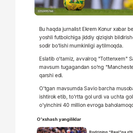
Bu haqda jurnalist Ekrem Konur xabar b
yoshli futbolchiga jiddiy qiziqish bildi
sodir bo'lishi mumkinligi aytilmoqda.
Eslatib o'tamiz, avvalroq "Tottenxem" Sa
mavsum tugagandan so'ng "Manchester S
qarshi edi.
O'tgan mavsumda Savio barcha musobaq
ishtirok etib, to'rtta gol urdi va uchta 
o'yinchini 40 million evroga baholamoq
O'xshash yangiliklar
Rodrining “Real”ga o'ti