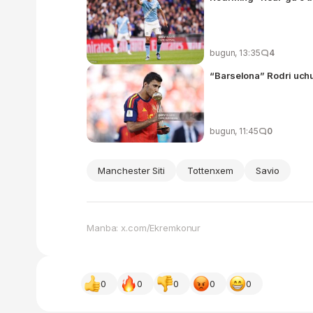
bugun, 13:35
4
“Barselona” Rodri uch
bugun, 11:45
0
Manchester Siti
Tottenxem
Savio
Manba: x.com/Ekremkonur
0
0
0
0
0