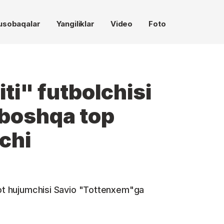
usobaqalar
Yangiliklar
Video
Foto
ti" futbolchisi
 boshqa top
chi
not hujumchisi Savio "Tottenxem"ga