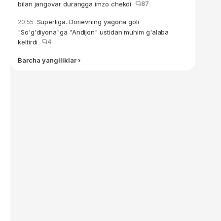
bilan jangovar durangga imzo chekdi
87
Superliga. Dorievning yagona goli
20:55
"So'g'diyona"ga "Andijon" ustidan muhim g'alaba
keltirdi
4
Barcha yangiliklar ›