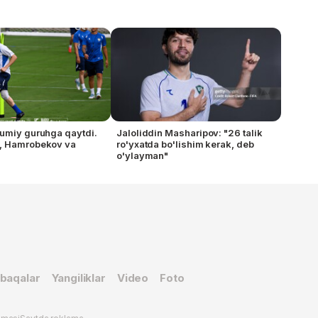
umiy guruhga qaytdi.
Jaloliddin Masharipov: "26 talik
va
ro'yxatda bo'lishim kerak, deb
?
o'ylayman"
baqalar
Yangiliklar
Video
Foto