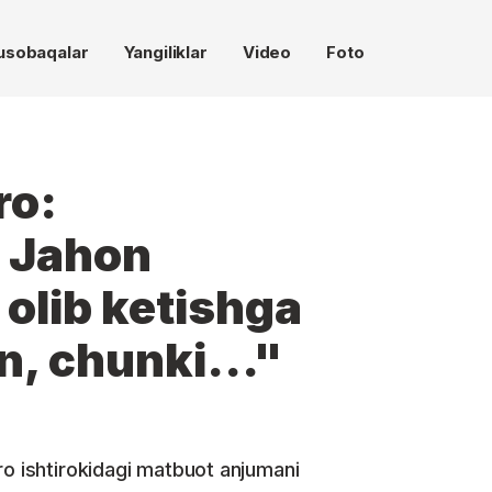
usobaqalar
Yangiliklar
Video
Foto
ro:
 Jahon
olib ketishga
n, chunki..."
ro ishtirokidagi matbuot anjumani