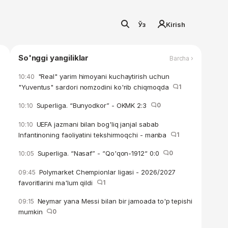
Ўз
Kirish
So'nggi yangiliklar
Barcha ›
"Real" yarim himoyani kuchaytirish uchun
10:40
"Yuventus" sardori nomzodini ko'rib chiqmoqda
1
Superliga. “Bunyodkor” - OKMK 2:3
0
10:10
UEFA jazmani bilan bog'liq janjal sabab
10:10
Infantinoning faoliyatini tekshirmoqchi - manba
1
Superliga. “Nasaf” - “Qo'qon-1912“ 0:0
0
10:05
Polymarket Chempionlar ligasi - 2026/2027
09:45
favoritlarini ma'lum qildi
1
Neymar yana Messi bilan bir jamoada to'p tepishi
09:15
mumkin
0