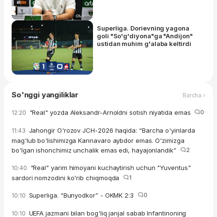
Superliga. Dorievning yagona
goli "So'g'diyona"ga "Andijon"
ustidan muhim g'alaba keltirdi
So'nggi yangiliklar
Barcha ›
"Real" yozda Aleksandr-Arnoldni sotish niyatida emas
0
12:20
Jahongir O'rozov JCH-2026 haqida: “Barcha o'yinlarda
11:43
mag'lub bo'lishimizga Kannavaro aybdor emas. O'zimizga
bo'lgan ishonchimiz unchalik emas edi, hayajonlandik”
2
"Real" yarim himoyani kuchaytirish uchun "Yuventus"
10:40
sardori nomzodini ko'rib chiqmoqda
1
Superliga. “Bunyodkor” - OKMK 2:3
0
10:10
UEFA jazmani bilan bog'liq janjal sabab Infantinoning
10:10