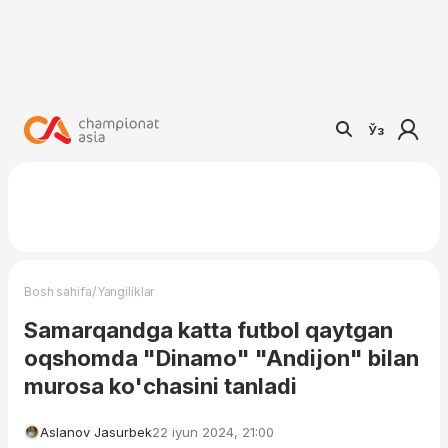
Ўз
/
Bosh sahifa
Yangiliklar
Samarqandga katta futbol qaytgan
oqshomda "Dinamo" "Andijon" bilan
murosa ko'chasini tanladi
Aslanov Jasurbek
22 iyun 2024, 21:00