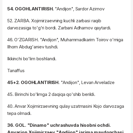
54. OGOHLANTIRISH.
"Andijon", Sardor Azimov
52. ZARBA. Xojimirzaevning kuchli zarbasi raqib
darvozasiga to'g'ri bordi. Zarbani Adhamov qaytardi.
46. O'ZGARISH. "Andijon", Muhammadkarim Toirov o'rniga
Ilhom Abdug'aniev tushdi.
Ikkinchi bo'lim boshlandi.
Tanaffus
45+2. OGOHLANTIRISH
. "Andijon", Levan Arveladze
45. Birinchi bo'limga 2 daqiqa qo'shib berildi.
40. Anvar Xojimirzaevning qulay uzatmasini Kojo darvozaga
tepa olmadi.
36. GOL. "Dinamo" uchrashuvda hisobni ochdi.
Anvarjon Xojimirzaev "Andijon" jarima maydonchasi