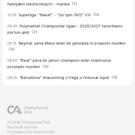
faoliyatini tekshirmoqchi - manba
1
Superliga. “Nasaf” - “Qo'qon-1912“ 0:0
0
10:05
Polymarket Chempionlar ligasi - 2026/2027 favoritlarini
09:45
ma'lum qildi
1
Neymar yana Messi bilan bir jamoada to'p tepishi mumkin
09:15
0
"Real" yana bir jahon chempioni bilan shartnoma
08:50
imzolashi mumkin
0
"Barselona" Arauxoning o'rniga o'rinbosar topdi
5
08:25
2026 © Championat.Asia
Maxfiylik siyosati
Foydalanuvchi shartnomasi