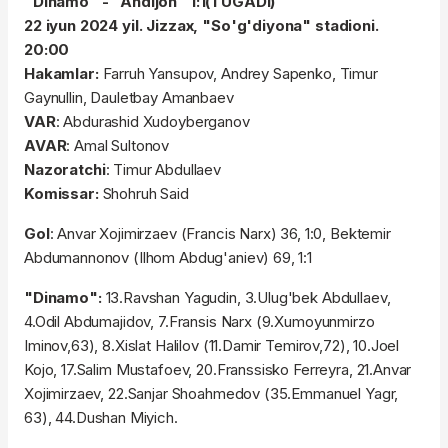
"Dinamo" - "Andijon" 1:1(TUGADI)
22 iyun 2024 yil. Jizzax, "So'g'diyona" stadioni.
20:00
Hakamlar:
Farruh Yansupov, Andrey Sapenko, Timur
Gaynullin, Dauletbay Amanbaev
VAR
: Abdurashid Xudoyberganov
AVAR
: Amal Sultonov
Nazoratchi
: Timur Abdullaev
Ko
missar:
Shohruh Said
Gol
: Anvar Xojimirzaev (Francis Narx) 36, 1:0, Bektemir
Abdumannonov (Ilhom Abdug'aniev) 69, 1:1
"Dinamo":
13.Ravshan Yagudin, 3.Ulug'bek Abdullaev,
4.Odil Abdumajidov, 7.Fransis Narx (9.Xumoyunmirzo
Iminov,63), 8.Xislat Halilov (11.Damir Temirov,72), 10.Joel
Kojo, 17.Salim Mustafoev, 20.Franssisko Ferreyra, 21.Anvar
Xojimirzaev, 22.Sanjar Shoahmedov (35.Emmanuel Yagr,
63), 44.Dushan Miyich.