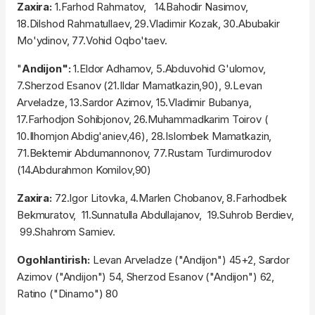
Zaxira:
1.Farhod Rahmatov, 14.Bahodir Nasimov,
18.Dilshod Rahmatullaev, 29.Vladimir Kozak, 30.Abubakir
Mo'ydinov, 77.Vohid Oqbo'taev.
"
Andijon":
1.Eldor Adhamov, 5.Abduvohid G'ulomov,
7.Sherzod Esanov (21.Ildar Mamatkazin,90), 9.Levan
Arveladze, 13.Sardor Azimov, 15.Vladimir Bubanya,
17.Farhodjon Sohibjonov, 26.Muhammadkarim Toirov (
10.Ilhomjon Abdig'aniev,46), 28.Islombek Mamatkazin,
71.Bektemir Abdumannonov, 77.Rustam Turdimurodov
(14.Abdurahmon Komilov,90)
Zaxira:
72.Igor Litovka, 4.Marlen Chobanov, 8.Farhodbek
Bekmuratov, 11.Sunnatulla Abdullajanov, 19.Suhrob Berdiev,
99.Shahrom Samiev.
Ogohlantirish:
Levan Arveladze ("Andijon") 45+2, Sardor
Azimov ("Andijon") 54, Sherzod Esanov ("Andijon") 62,
Ratino ("Dinamo") 80