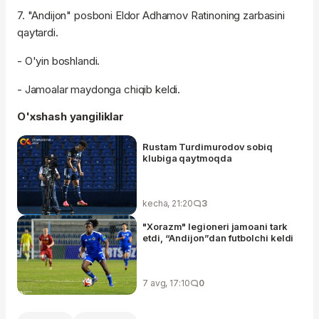
7. "Andijon" posboni Eldor Adhamov Ratinoning zarbasini
qaytardi.
- O'yin boshlandi.
- Jamoalar maydonga chiqib keldi.
O'xshash yangiliklar
Rustam Turdimurodov sobiq
klubiga qaytmoqda
kecha, 21:20
3
"Xorazm" legioneri jamoani tark
etdi, “Andijon”dan futbolchi keldi
7 avg, 17:10
0