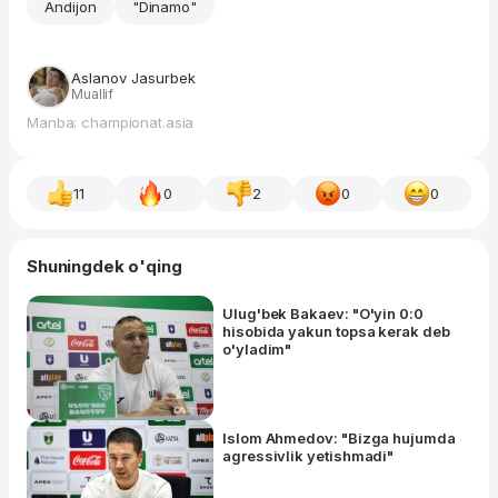
Andijon
"Dinamo"
Aslanov Jasurbek
Muallif
Manba: championat.asia
11
0
2
0
0
Shuningdek o'qing
Ulug'bek Bakaev: "O'yin 0:0
hisobida yakun topsa kerak deb
o'yladim"
Islom Ahmedov: "Bizga hujumda
agressivlik yetishmadi"