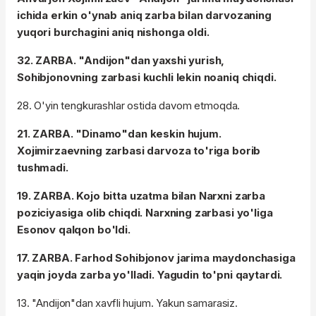
ichida erkin o'ynab aniq zarba bilan darvozaning
yuqori burchagini aniq nishonga oldi.
32. ZARBA. "Andijon"dan yaxshi yurish,
Sohibjonovning zarbasi kuchli lekin noaniq chiqdi.
28. O'yin tengkurashlar ostida davom etmoqda.
21. ZARBA. "Dinamo"dan keskin hujum.
Xojimirzaevning zarbasi darvoza to'riga borib
tushmadi.
19. ZARBA. Kojo bitta uzatma bilan Narxni zarba
poziciyasiga olib chiqdi. Narxning zarbasi yo'liga
Esonov qalqon bo'ldi.
17. ZARBA. Farhod Sohibjonov jarima maydonchasiga
yaqin joyda zarba yo'lladi. Yagudin to'pni qaytardi.
13. "Andijon"dan xavfli hujum. Yakun samarasiz.