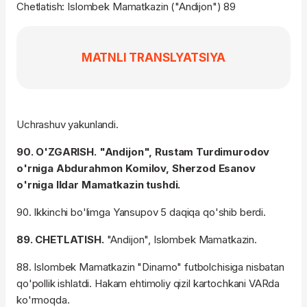
Chetlatish: Islombek Mamatkazin ("Andijon") 89
MATNLI TRANSLYATSIYA
Uchrashuv yakunlandi.
90. O'ZGARISH. "Andijon", Rustam Turdimurodov
o'rniga Abdurahmon Komilov, Sherzod Esanov
o'rniga Ildar Mamatkazin tushdi.
90. Ikkinchi bo'limga Yansupov 5 daqiqa qo'shib berdi.
89. CHETLATISH.
"Andijon", Islombek Mamatkazin.
88. Islombek Mamatkazin "Dinamo" futbolchisiga nisbatan
qo'pollik ishlatdi. Hakam ehtimoliy qizil kartochkani VARda
ko'rmoqda.