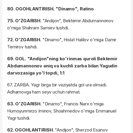
80. OGOHLANTIRISH. "Dinamo", Ratino
75. O'ZGARISH
. "Andijon", Bektemir Abdumannonov
o'rniga Shahram Samiev tushdi.
72. O'ZGARISH.
"Dinamo", Hislat Halilov o'rniga Damir
Temirov tushdi.
69. GOL. "Andijon"ning ko'rinmas quroli Bektemir
Abdumannonov aniq va kuchli zarba bilan Yagudin
darvozasiga yo'l topdi, 1:1
67. ZARBA. Yagr birga bir vaziyatda gol ura olmadi.
Adhamovga ham seyv uchun rahmat.
63. O'ZGARISH.
"Dinamo", Francis Narx o'rniga
Humoyunmirzo Iminov, Shoahmedov o'rniga Emmanuel
Yagr tushdi.
62. OGOHLANTIRISH.
"Andijon", Sherzod Esanov