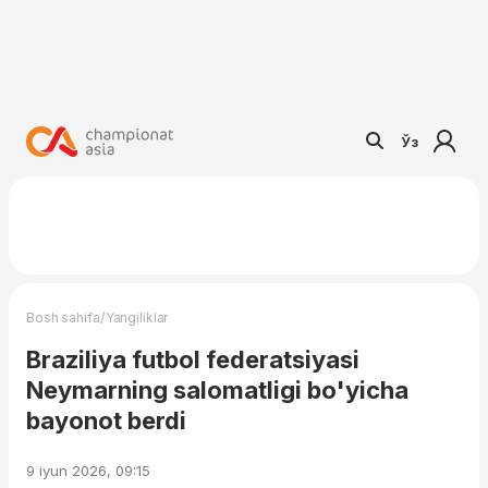
Ўз
/
Bosh sahifa
Yangiliklar
Braziliya futbol federatsiyasi
Neymarning salomatligi bo'yicha
bayonot berdi
9 iyun 2026, 09:15