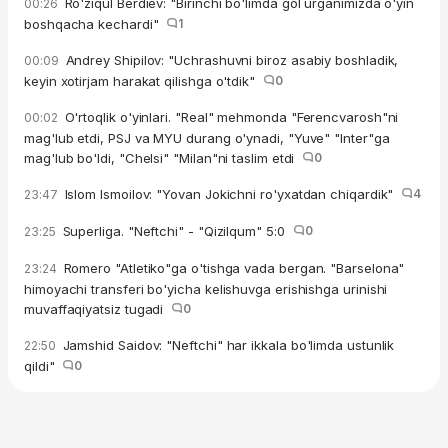
Ro'ziqul Berdiev: "Birinchi bo'limda gol urganimizda o'yin
00:26
boshqacha kechardi"
1
Andrey Shipilov: "Uchrashuvni biroz asabiy boshladik,
00:09
keyin xotirjam harakat qilishga o'tdik"
0
O'rtoqlik o'yinlari. "Real" mehmonda "Ferencvarosh"ni
00:02
mag'lub etdi, PSJ va MYU durang o'ynadi, "Yuve" "Inter"ga
mag'lub bo'ldi, "Chelsi" "Milan"ni taslim etdi
0
Islom Ismoilov: "Yovan Jokichni ro'yxatdan chiqardik"
4
23:47
Superliga. "Neftchi" - "Qizilqum" 5:0
0
23:25
Romero "Atletiko"ga o'tishga vada bergan. "Barselona"
23:24
himoyachi transferi bo'yicha kelishuvga erishishga urinishi
muvaffaqiyatsiz tugadi
0
Jamshid Saidov: "Neftchi" har ikkala bo'limda ustunlik
22:50
qildi"
0