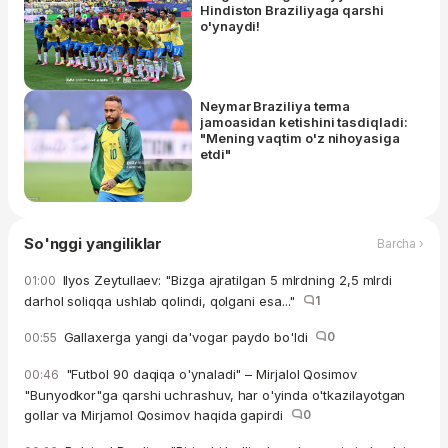
Hindiston Braziliyaga qarshi
o'ynaydi!
Neymar Braziliya terma
jamoasidan ketishini tasdiqladi:
"Mening vaqtim o'z nihoyasiga
etdi"
So'nggi yangiliklar
Barcha ›
Ilyos Zeytullaev: "Bizga ajratilgan 5 mlrdning 2,5 mlrdi
01:00
darhol soliqqa ushlab qolindi, qolgani esa..."
1
Gallaxerga yangi da'vogar paydo bo'ldi
0
00:55
"Futbol 90 daqiqa o'ynaladi" – Mirjalol Qosimov
00:46
"Bunyodkor"ga qarshi uchrashuv, har o'yinda o'tkazilayotgan
gollar va Mirjamol Qosimov haqida gapirdi
0