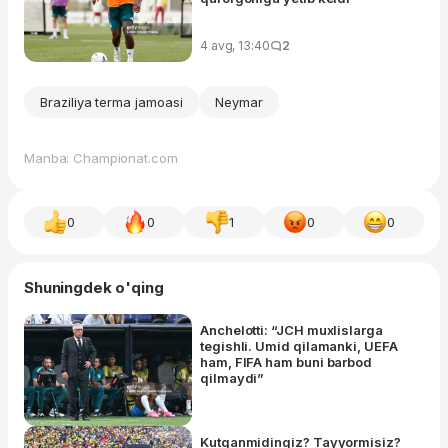
4 avg, 13:40
2
Braziliya terma jamoasi
Neymar
Manba: Championat.com
0
0
1
0
0
Shuningdek o'qing
Anchelotti: “JCH muxlislarga
tegishli. Umid qilamanki, UEFA
ham, FIFA ham buni barbod
qilmaydi”
Kutganmidingiz? Tayyormisiz?