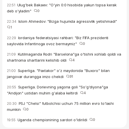
Ulug'bek Bakaev: "O'yin 0:0 hisobida yakun topsa kerak
22:51
deb o'yladim"
0
Islom Ahmedov: "Bizga hujumda agressivlik yetishmadi"
22:34
1
Iordaniya federatsiyasi rahbari: "Biz FIFA prezidenti
22:29
saylovida Infantinoga ovoz bermaymiz"
0
Kutilmaganda Rodri "Barselona"ga o'tishni xohlab qoldi va
21:09
shartnoma shartlarini kelishib oldi
4
Superliga. "Paxtakor" o'z maydonida "Buxoro" bilan
21:00
jangovar durangga imzo chekdi
91
Superliga. Dorievning yagona goli "So'g'diyona"ga
20:55
"Andijon" ustidan muhim g'alaba keltirdi
4
PSJ "Chelsi" futbolchisi uchun 75 million evro to'lashi
20:30
mumkin
0
Uganda chempionining sardori o'ldirildi
0
19:55