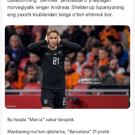
Lissabonning "Benfika" jamoasida o'ynaydigan
norvegiyalik vinger Andreas Shelderup Ispaniyaning
eng yaxshi klublaridan biriga o'tish ehtimoli bor.
Bu haqda "Marca" xabar tarqatdi.
Manbaning ma'lum qilishicha, "Barselona" 21 yoshli