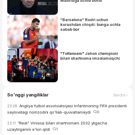
Madridga uchib bordi
“Barselona” Rodri uchun
kurashdan chiqdi: bunga uchta
sabab bor
"Tottenxem" Jahon chempioni
bilan shartnoma imzolamoqchi
So'nggi yangiliklar
Barcha ›
Angliya futbol assotsiatsiyasi Infantinoning FIFA prezidenti
23:26
saylovidagi nomzodini qo'llab-quvvatlamaydi
0
"Real" Vinisius bilan shartnomani 2032 yilgacha
23:11
uzaytirganini e'lon qildi
1