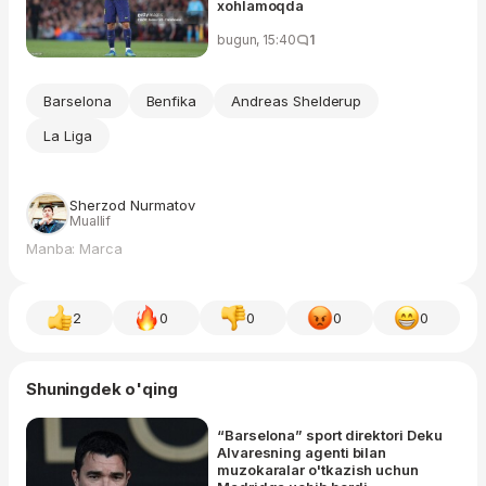
xohlamoqda
bugun, 15:40
1
Barselona
Benfika
Andreas Shelderup
La Liga
Sherzod Nurmatov
Muallif
Manba: Marca
2
0
0
0
0
Shuningdek o'qing
“Barselona” sport direktori Deku
Alvaresning agenti bilan
muzokaralar o'tkazish uchun