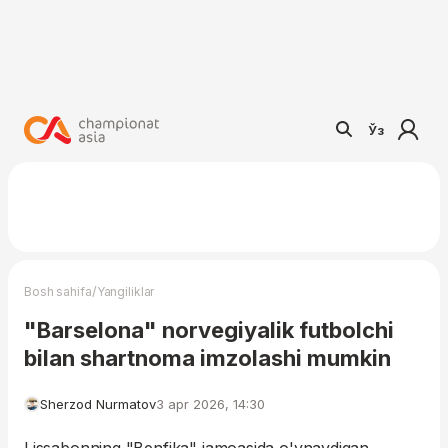
Ўз
/
Bosh sahifa
Yangiliklar
"Barselona" norvegiyalik futbolchi
bilan shartnoma imzolashi mumkin
Sherzod Nurmatov
3 apr 2026, 14:30