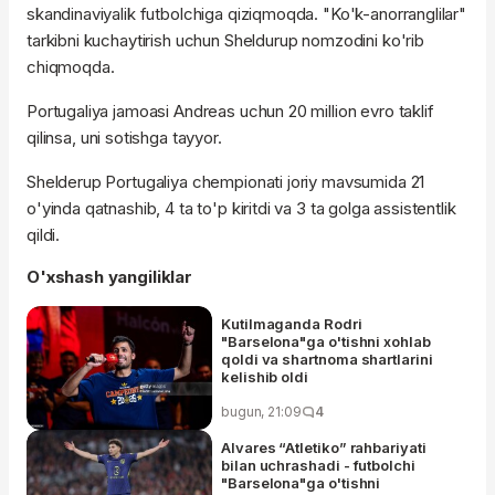
skandinaviyalik futbolchiga qiziqmoqda. "Ko'k-anorranglilar"
tarkibni kuchaytirish uchun Sheldurup nomzodini ko'rib
chiqmoqda.
Portugaliya jamoasi Andreas uchun 20 million evro taklif
qilinsa, uni sotishga tayyor.
Shelderup Portugaliya chempionati joriy mavsumida 21
o'yinda qatnashib, 4 ta to'p kiritdi va 3 ta golga assistentlik
qildi.
O'xshash yangiliklar
Kutilmaganda Rodri
"Barselona"ga o'tishni xohlab
qoldi va shartnoma shartlarini
kelishib oldi
bugun, 21:09
4
Alvares “Atletiko” rahbariyati
bilan uchrashadi - futbolchi
"Barselona"ga o'tishni