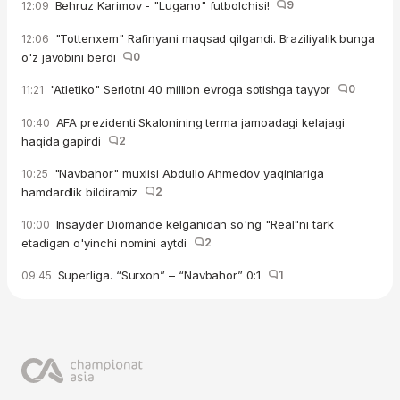
Behruz Karimov - "Lugano" futbolchisi!
9
12:09
"Tottenxem" Rafinyani maqsad qilgandi. Braziliyalik bunga
12:06
o'z javobini berdi
0
"Atletiko" Serlotni 40 million evroga sotishga tayyor
0
11:21
AFA prezidenti Skalonining terma jamoadagi kelajagi
10:40
haqida gapirdi
2
"Navbahor" muxlisi Abdullo Ahmedov yaqinlariga
10:25
hamdardlik bildiramiz
2
Insayder Diomande kelganidan so'ng "Real"ni tark
10:00
etadigan o'yinchi nomini aytdi
2
Superliga. “Surxon” – “Navbahor” 0:1
1
09:45