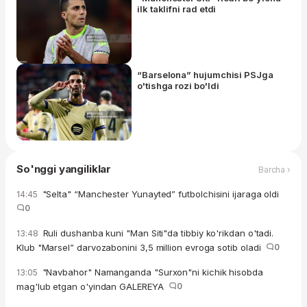
ilk taklifni rad etdi
“Barselona” hujumchisi PSJga
o'tishga rozi bo'ldi
So'nggi yangiliklar
Barcha ›
"Selta" “Manchester Yunayted” futbolchisini ijaraga oldi
14:45
0
Ruli dushanba kuni "Man Siti"da tibbiy ko'rikdan o'tadi.
13:48
Klub "Marsel” darvozabonini 3,5 million evroga sotib oladi
0
"Navbahor" Namanganda "Surxon"ni kichik hisobda
13:05
mag'lub etgan o'yindan GALEREYA
0