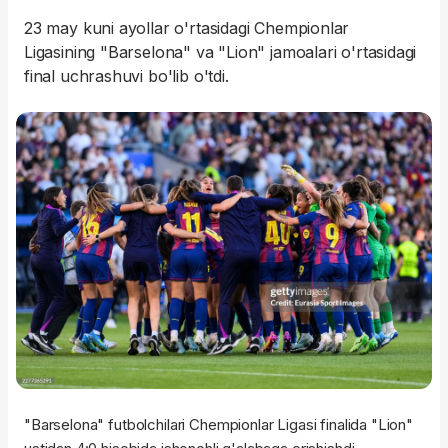
23 may kuni ayollar o'rtasidagi Chempionlar
Ligasining "Barselona" va "Lion" jamoalari o'rtasidagi
final uchrashuvi bo'lib o'tdi.
"Barselona" futbolchilari Chempionlar Ligasi finalida "Lion"