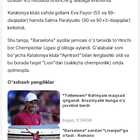
ustidan 4:0 hisobida ishonchli g'alabaga erishishdi.
Kataloniya klubi safida gollarni Eva Payor (55 va 69-
daqiqalar) hamda Salma Paralyuelo (90 va 90+3-daqiqalar)
kiritishdi.
Shu tariqa, "Barselona" ayollar jamoasi o'z tarixida to'rtinchi
bor Chempionlar Ligasi g'olibiga aylandi. G'alabalar soni
bo'yicha Kataloniya klubi "Ayntraxt" bilan tenglashib oldi va
bu borada faqat "Lion"dan (sakkizta chempionlik) ortda
qolmoqda.
O'xshash yangiliklar
"Tottenxem" Rafinyani maqsad
qilgandi. Braziliyalik bunga o'z
javobini berdi
bugun, 12:06
0
"Barselona" sardori "Liverpul"ga
o'tadi - Romano