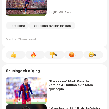
bugun, 08:15
0
Barselona
Barselona ayollar jamoasi
Manba: Championat.com
2
1
0
0
0
Shuningdek o'qing
"Barselona" Mark Kasado uchun
kamida 40 million evro talab
qilmoqda
“Manchester Siti” Rodri bo'yicha