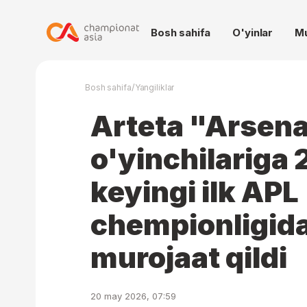
Bosh sahifa
O'yinlar
M
/
Bosh sahifa
Yangiliklar
Arteta "Arsena
o'yinchilariga 
keyingi ilk APL
chempionligida
murojaat qildi
20 may 2026, 07:59