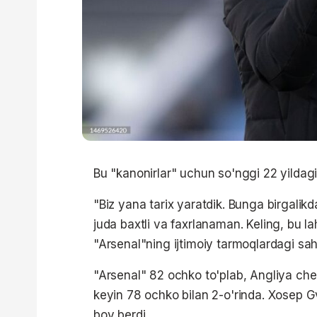
Bu "kanonirlar" uchun so'nggi 22 yildagi 
"Biz yana tarix yaratdik. Bunga birgali
juda baxtli va faxrlanaman. Keling, bu la
"Arsenal"ning ijtimoiy tarmoqlardagi sahi
"Arsenal" 82 ochko to'plab, Angliya che
keyin 78 ochko bilan 2-o'rinda. Xosep G
boy berdi.