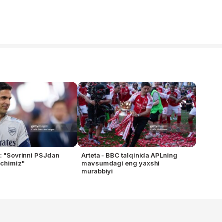
a: "Sovrinni PSJdan
Arteta - BBC talqinida APLning
qchimiz"
mavsumdagi eng yaxshi
murabbiyi