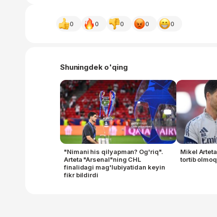
0
0
0
0
0
Shuningdek o'qing
"Nimani his qilyapman? Og'riq".
Mikel Artet
Arteta "Arsenal"ning CHL
tortib olmo
finalidagi mag'lubiyatidan keyin
fikr bildirdi