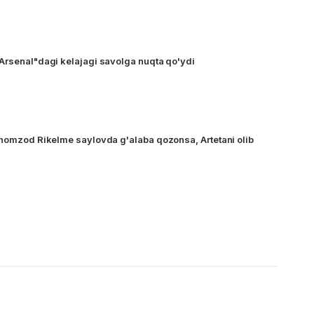
Arsenal"dagi kelajagi savolga nuqta qo'ydi
 nomzod Rikelme saylovda g'alaba qozonsa, Artetani olib