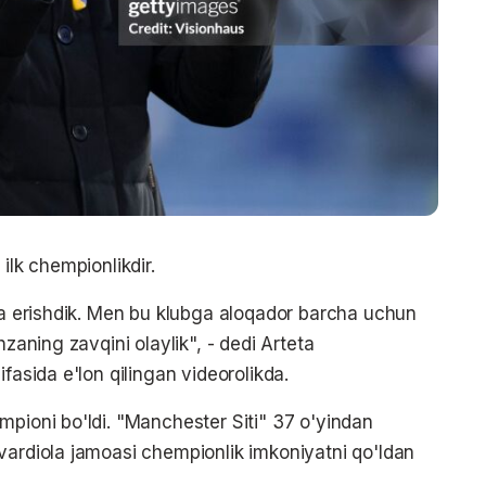
ilk chempionlikdir.
kda erishdik. Men bu klubga aloqador barcha uchun
hzaning zavqini olaylik", - dedi Arteta
fasida e'lon qilingan videorolikda.
mpioni bo'ldi. "Manchester Siti" 37 o'yindan
vardiola jamoasi chempionlik imkoniyatni qo'ldan