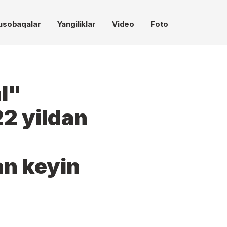
usobaqalar
Yangiliklar
Video
Foto
l"
22 yildan
n keyin