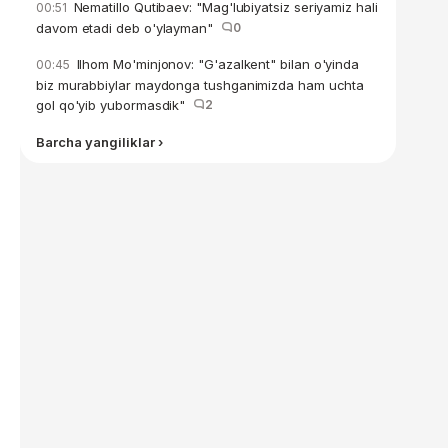
Nematillo Qutibaev: "Mag'lubiyatsiz seriyamiz hali
00:51
davom etadi deb o'ylayman"
0
Ilhom Mo'minjonov: "G'azalkent" bilan o'yinda
00:45
biz murabbiylar maydonga tushganimizda ham uchta
gol qo'yib yubormasdik"
2
Barcha yangiliklar ›