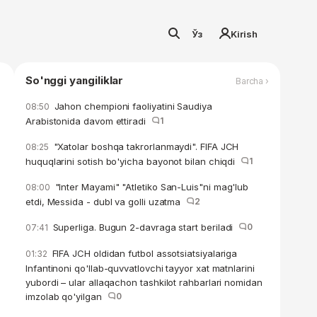
Ўз
Kirish
So'nggi yangiliklar
Barcha ›
Jahon chempioni faoliyatini Saudiya
08:50
Arabistonida davom ettiradi
1
"Xatolar boshqa takrorlanmaydi". FIFA JCH
08:25
huquqlarini sotish bo'yicha bayonot bilan chiqdi
1
"Inter Mayami" "Atletiko San-Luis"ni mag'lub
08:00
etdi, Messida - dubl va golli uzatma
2
Superliga. Bugun 2-davraga start beriladi
0
07:41
FIFA JCH oldidan futbol assotsiatsiyalariga
01:32
Infantinoni qo'llab-quvvatlovchi tayyor xat matnlarini
yubordi – ular allaqachon tashkilot rahbarlari nomidan
imzolab qo'yilgan
0