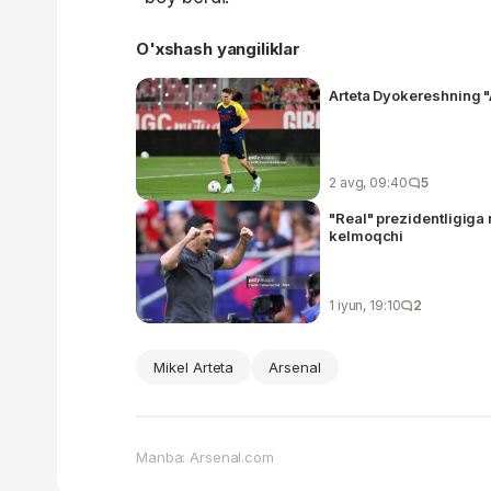
O'xshash yangiliklar
Arteta Dyokereshning "
2 avg, 09:40
5
"Real" prezidentligiga
kelmoqchi
1 iyun, 19:10
2
Mikel Arteta
Arsenal
Manba: Arsenal.com