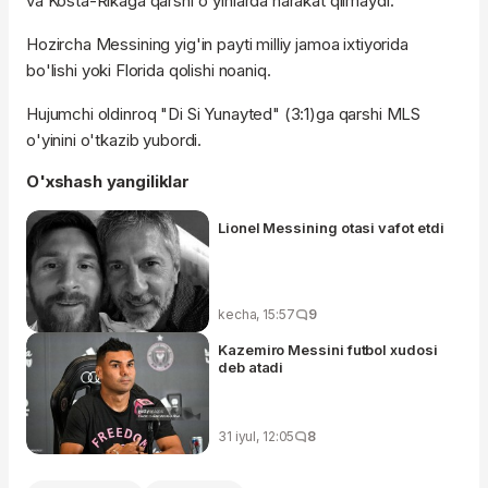
va Kosta-Rikaga qarshi o'yinlarda harakat qilmaydi.
Hozircha Messining yig'in payti milliy jamoa ixtiyorida
bo'lishi yoki Florida qolishi noaniq.
Hujumchi oldinroq "Di Si Yunayted" (3:1)ga qarshi MLS
o'yinini o'tkazib yubordi.
O'xshash yangiliklar
Lionel Messining otasi vafot etdi
kecha, 15:57
9
Kazemiro Messini futbol xudosi
deb atadi
31 iyul, 12:05
8