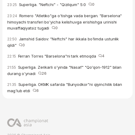
Superliga. "Neftchi" - "Qizilqum" 5:0
0
23:25
Romero "Atletiko"ga o'tishga vada bergan. "Barselona"
23:24
himoyachi transferi bo'yicha kelishuvga erishishga urinishi
muvaffaqiyatsiz tugadi
0
Jamshid Saidov: "Neftchi" har ikkala bo'limda ustunlik
22:50
qildi"
0
Ferran Torres "Barselona"ni tark etmoqda
4
22:15
Superliga. Zerikarli o'yinda "Nasaf" "Qo'qon-1912" bilan
21:55
durang o'ynadi
26
Superliga. OKMK safarda "Bunyodkor"ni qiyinchilik bilan
21:35
mag'lub etdi
6