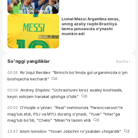
Lionel Messi Argentina emas,
uning azaliy raqibi Braziliya
terma jamoasida o'ynashi
mumkin edi
So'nggi yangiliklar
Barcha ›
Ro'ziqul Berdiev: "Birinchi bo'limda gol urganimizda o'yin
00:26
boshqacha kechardi"
0
Andrey Shipilov: "Uchrashuvni biroz asabiy boshladik,
00:09
keyin xotirjam harakat qilishga o'tdik"
0
O'rtoqlik o'yinlari. "Real" mehmonda "Ferencvarosh"ni
00:02
mag'lub etdi, PSJ va MYU durang o'ynadi, "Yuve" "Inter"ga
mag'lub bo'ldi, "Chelsi" "Milan"ni taslim etdi
0
Islom Ismoilov: "Yovan Jokichni ro'yxatdan chiqardik"
2
23:47