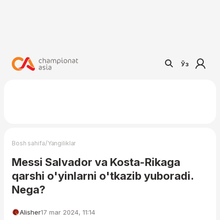
Ўз
/
Bosh sahifa
Yangiliklar
Messi Salvador va Kosta-Rikaga
qarshi o'yinlarni o'tkazib yuboradi.
Nega?
Alisher
17 mar 2024, 11:14