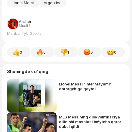
Lionel Messi
Argentina
Alisher
Muallif
Manba: TyC Sports
3
0
1
0
0
Shuningdek o'qing
Lionel Messi "Inter Mayami"
qarorgohiga qaytdi
MLS Messining diskvalifikaciya
qilinishi masalasi bo'yicha qaror
qabul qildi