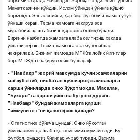
боряпмиз. Орада Чичинадзе жароҳат олди. Унинг ўрнига
Маматказинни қўйдик. Ислом ўйиндан ўйинга қўшиб
бормоқда. Энг асосийси, ҳар бир футболчи жамоа учун
ўйнаши керак. Терма жамоага чақирув эса
мураббийлар штабининг қарорига боғлиқ бўлади.
Биринчи навбатда жамоага ғалаба келтириш ҳақида
ўйлаши керак. Терма жамоага эса муносиблар
чақирилади. Бизнинг жамоада МТЖга лойиқ йигитлар
бор. МТЖдан чақирув олиш бу шараф.
- "Навбаҳор" жорий мавсумда кучли жамоаларни
мағлуб этиб, нисбатан кучсизроқ жамоаларга
қарши ўйинларда очко йўқотмоқда. Масалан,
"Бухоро"га қарши ўйин ва бугунги дуранг.
"Навбаҳор" бундай жамоаларга қарши
"иммунитет"ни қачон ҳосил қилади?
- Статистика бўйича шундай. Очко йўқотган
ўйинларимизда ғалаба қозонишимиз мумкин эди. Бу
футбол, омадсиз ўйинлар учраб туради. Ваҳима