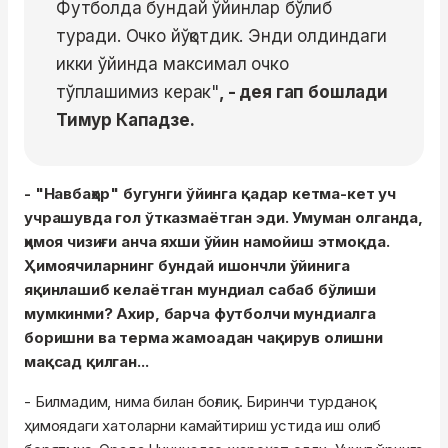
Футболда бундай ўйинлар бўлиб
туради. Очко йўқотдик. Энди олдиндаги
икки ўйинда максимал очко
тўплашимиз керак"
, - дея гап бошлади
Тимур Кападзе.
- "Навбаҳор" бугунги ўйинга қадар кетма-кет уч
учрашувда гол ўтказмаётган эди. Умуман олганда,
ҳимоя чизиғи анча яхши ўйин намойиш этмоқда.
Ҳимоячиларнинг бундай ишончли ўйинига
яқинлашиб келаётган мундиал сабаб бўлиши
мумкинми? Ахир, барча футболчи мундиалга
боришни ва терма жамоадан чақирув олишни
мақсад қилган...
- Билмадим, нима билан боғлиқ. Биринчи турданоқ
ҳимоядаги хатоларни камайтириш устида иш олиб