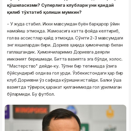
қўшиласизми? Суперлига клублари уни қандай
қилиб тўхтатиб қолиши мумкин?
- У жуда стабил. Икки мавсумдан буён барқарор ўйин
намойиш этмоқда. Жамоасига катта фойда келтириб,
гол ва ассистлар қайд этмоқда. Сўнгги 2-3 мавсумдаги
энг яхшилардан бири. Дориев ҳақида ҳимоячилар билан
гаплашгандик. Ҳимоячиларимиз Дориевга деярли
имконият беришмади. Битта вазиятга эга бўлди, холос.
"Мастерство" дейди-ку. Тўпни бир тегинишда ўзига
бўйсундириб олди ва гол урди. Ўзбекистондаги ҳар бир
клуб Дориевни ўз сафида кўришни истайди. Балки ўша
вазиятда тўғрироқ ҳаракат қилганимизда гол урилмаган
бўлармиди. Бу футбол.