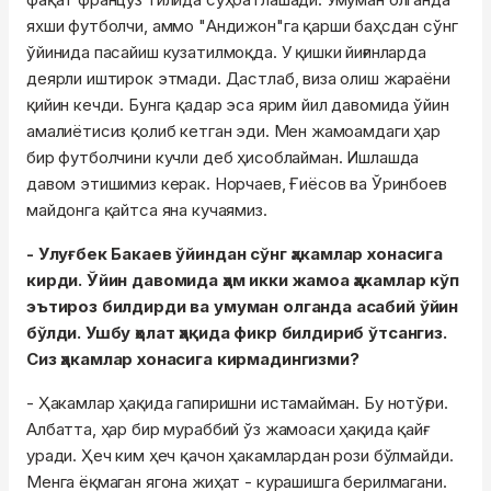
яхши футболчи, аммо "Андижон"га қарши баҳсдан сўнг
ўйинида пасайиш кузатилмоқда. У қишки йиғинларда
деярли иштирок этмади. Дастлаб, виза олиш жараёни
қийин кечди. Бунга қадар эса ярим йил давомида ўйин
амалиётисиз қолиб кетган эди. Мен жамоамдаги ҳар
бир футболчини кучли деб ҳисоблайман. Ишлашда
давом этишимиз керак. Норчаев, Ғиёсов ва Ўринбоев
майдонга қайтса яна кучаямиз.
- Улуғбек Бакаев ўйиндан сўнг ҳакамлар хонасига
кирди. Ўйин давомида ҳам икки жамоа ҳакамлар кўп
эътироз билдирди ва умуман олганда асабий ўйин
бўлди. Ушбу ҳолат ҳақида фикр билдириб ўтсангиз.
Сиз ҳакамлар хонасига кирмадингизми?
- Ҳакамлар ҳақида гапиришни истамайман. Бу нотўғри.
Албатта, ҳар бир мураббий ўз жамоаси ҳақида қайғ
уради. Ҳеч ким ҳеч қачон ҳакамлардан рози бўлмайди.
Менга ёқмаган ягона жиҳат - курашишга берилмагани.