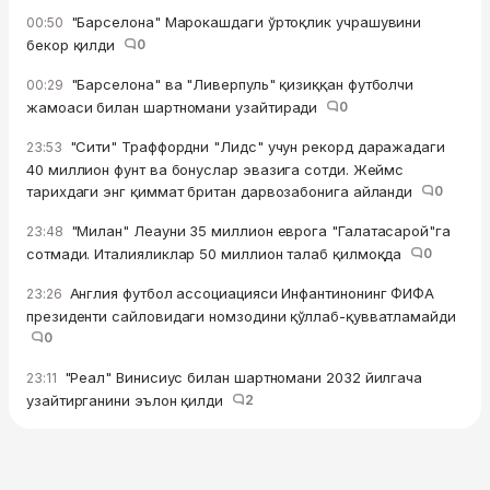
"Барселона" Марокашдаги ўртоқлик учрашувини
00:50
бекор қилди
0
"Барселона" ва "Ливерпуль" қизиққан футболчи
00:29
жамоаси билан шартномани узайтиради
0
"Сити" Траффордни "Лидс" учун рекорд даражадаги
23:53
40 миллион фунт ва бонуслар эвазига сотди. Жеймс
тарихдаги энг қиммат британ дарвозабонига айланди
0
"Милан" Леауни 35 миллион еврога "Галатасарой"га
23:48
сотмади. Италияликлар 50 миллион талаб қилмоқда
0
Англия футбол ассоциацияси Инфантинонинг ФИФА
23:26
президенти сайловидаги номзодини қўллаб-қувватламайди
0
"Реал" Винисиус билан шартномани 2032 йилгача
23:11
узайтирганини эълон қилди
2