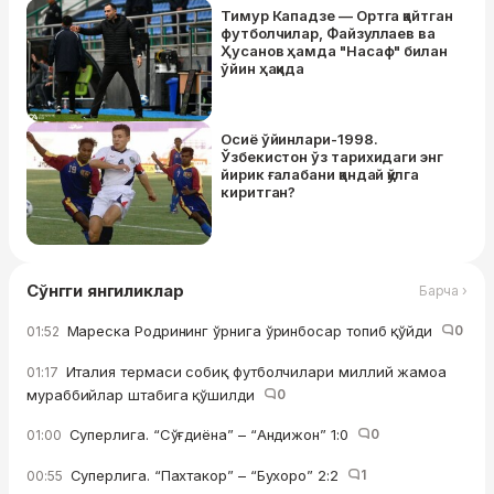
Тимур Кападзе — Ортга қайтган
футболчилар, Файзуллаев ва
Ҳусанов ҳамда "Насаф" билан
ўйин ҳақида
Осиё ўйинлари-1998.
Ўзбекистон ўз тарихидаги энг
йирик ғалабани қандай қўлга
киритган?
Сўнгги янгиликлар
Барча ›
Мареска Родрининг ўрнига ўринбосар топиб қўйди
0
01:52
Италия термаси собиқ футболчилари миллий жамоа
01:17
мураббийлар штабига қўшилди
0
Суперлига. “Сўғдиёна” – “Андижон” 1:0
0
01:00
Суперлига. “Пахтакор” – “Бухоро” 2:2
1
00:55