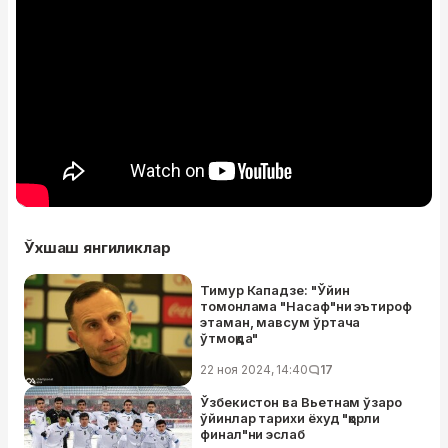
Ўхшаш янгиликлар
Тимур Кападзе: "Ўйин
томонлама "Насаф"ни эътироф
этаман, мавсум ўртача
ўтмоқда"
22 ноя 2024, 14:40
17
Ўзбекистон ва Вьетнам ўзаро
ўйинлар тарихи ёхуд "қорли
финал"ни эслаб