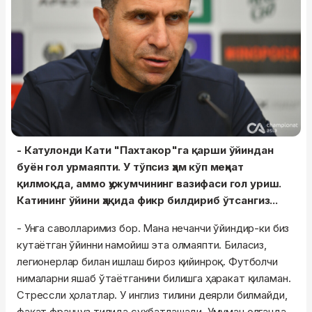
- Катулонди Кати "Пахтакор"га қарши ўйиндан
буён гол урмаяпти. У тўпсиз ҳам кўп меҳнат
қилмоқда, аммо ҳужумчининг вазифаси гол уриш.
Катининг ўйини ҳақида фикр билдириб ўтсангиз...
- Унга саволларимиз бор. Мана нечанчи ўйиндир-ки биз
кутаётган ўйинни намойиш эта олмаяпти. Биласиз,
легионерлар билан ишлаш бироз қийинроқ. Футболчи
нималарни яшаб ўтаётганини билишга ҳаракат қиламан.
Стрессли ҳолатлар. У инглиз тилини деярли билмайди,
фақат француз тилида суҳбатлашади. Умуман олганда