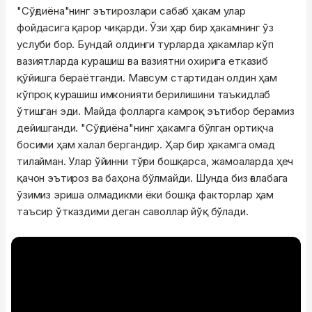
"Сўғдиёна"нинг эътирозлари сабаб ҳакам улар
фойдасига қарор чиқарди. Ўзи ҳар бир ҳакамнинг ўз
услуби бор. Бундай олдинги турларда ҳакамлар кўп
вазиятларда курашиш ва вазиятни охирига етказиб
қўйишга бераётганди. Мавсум стартидан олдин ҳам
кўпроқ курашиш имконияти берилишини таъкидлаб
ўтишган эди. Майда фолларга камроқ эътибор берамиз
дейишганди. "Сўғдиёна"нинг ҳакамга бўлган ортиқча
босими ҳам халал бергандир. Ҳар бир ҳакамга омад
тилайман. Улар ўйинни тўғри бошқарса, жамоаларда ҳеч
қачон эътироз ва баҳона бўлмайди. Шунда биз ғалабага
ўзимиз эриша олмадикми ёки бошқа факторлар ҳам
таъсир ўтказдими деган саволлар йўқ бўлади.