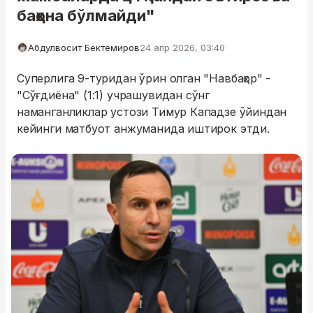
баҳона бўлмайди"
Абдулвосит Бектемиров
24 апр 2026, 03:40
Суперлига 9-туридан ўрин олган "Навбаҳор" -
"Сўғдиёна" (1:1) учрашувидан сўнг
наманганликлар устози Тимур Кападзе ўйиндан
кейинги матбуот анжуманида иштирок этди.