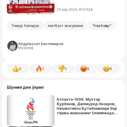
23 апр 2024, 19:01
4
Тимур Кападзе
матбуот анжумани
"Навбаҳор"
Абдулвосит Бектемиров
Муаллиф
2
1
1
0
0
Шунингдек ўқинг
Атланта-1996. Мухтор
Қурбонов, Дилмурод Назаров,
Неъматилло Қутибоевлари бор
терма жамоанинг Олимпиада
сари илк уриниши қандай
бўлган?