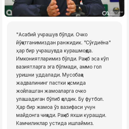
"Асабий учрашув бўлди. Очко
йўқотганимиздан ранжидик. "Сўғдиёна"
ҳар бир учрашувда курашмоқда.
Имкониятларимиз бўлди. Рақиб эса кўп
вазиятларга эга бўлмади, аммо гол
уришни уддалади. Мусобақа
жадвалининг пастки қисмида
жойлашган жамоаларга очко
улашадиган бўлиб қолдик. Бу футбол.
Ҳар бир жамоа ўз вазифаси учун
майдонга чиқади. Рақиб яхши курашди.
Камчиликлар устида ишлаймиз.