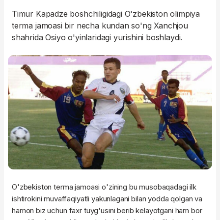
Timur Kapadze boshchiligidagi O'zbekiston olimpiya
terma jamoasi bir necha kundan so'ng Xanchjou
shahrida Osiyo o'yinlaridagi yurishini boshlaydi.
O'zbekiston terma jamoasi o'zining bu musobaqadagi ilk
ishtirokini muvaffaqiyatli yakunlagani bilan yodda qolgan va
hamon biz uchun faxr tuyg'usini berib kelayotgani ham bor