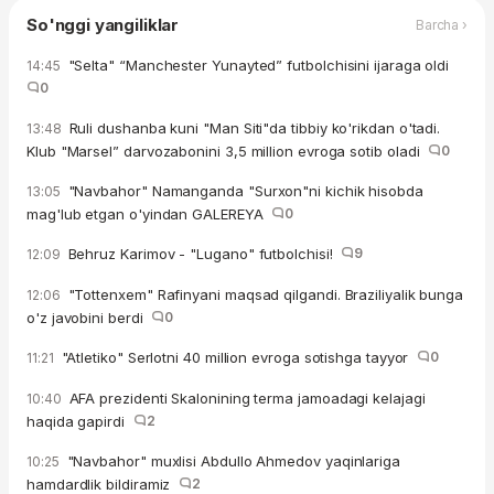
So'nggi yangiliklar
Barcha ›
"Selta" “Manchester Yunayted” futbolchisini ijaraga oldi
14:45
0
Ruli dushanba kuni "Man Siti"da tibbiy ko'rikdan o'tadi.
13:48
Klub "Marsel” darvozabonini 3,5 million evroga sotib oladi
0
"Navbahor" Namanganda "Surxon"ni kichik hisobda
13:05
mag'lub etgan o'yindan GALEREYA
0
Behruz Karimov - "Lugano" futbolchisi!
9
12:09
"Tottenxem" Rafinyani maqsad qilgandi. Braziliyalik bunga
12:06
o'z javobini berdi
0
"Atletiko" Serlotni 40 million evroga sotishga tayyor
0
11:21
AFA prezidenti Skalonining terma jamoadagi kelajagi
10:40
haqida gapirdi
2
"Navbahor" muxlisi Abdullo Ahmedov yaqinlariga
10:25
hamdardlik bildiramiz
2