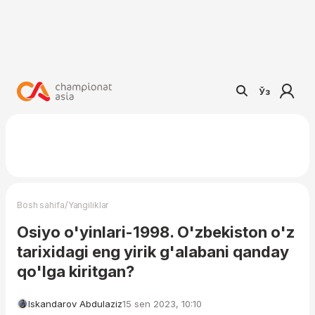
Ўз
/
Bosh sahifa
Yangiliklar
Osiyo o'yinlari-1998. O'zbekiston o'z
tarixidagi eng yirik g'alabani qanday
qo'lga kiritgan?
Iskandarov Abdulaziz
15 sen 2023, 10:10