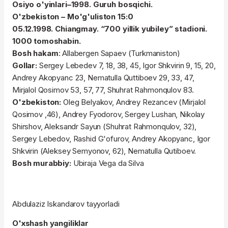
Osiyo o'yinlari–1998. Guruh bosqichi.
O'zbekiston – Mo'g'uliston 15:0
05.12.1998. Chiangmay. “700 yillik yubiley” stadioni.
1000 tomoshabin.
Bosh hakam
: Allabergen Sapaev (Turkmaniston)
Gollar:
Sergey Lebedev 7, 18, 38, 45, Igor Shkvirin 9, 15, 20,
Andrey Akopyanc 23, Nematulla Quttiboev 29, 33, 47,
Mirjalol Qosimov 53, 57, 77, Shuhrat Rahmonqulov 83.
O'zbekiston:
Oleg Belyakov, Andrey Rezancev (Mirjalol
Qosimov ,46), Andrey Fyodorov, Sergey Lushan, Nikolay
Shirshov, Aleksandr Sayun (Shuhrat Rahmonqulov, 32),
Sergey Lebedov, Rashid G'ofurov, Andrey Akopyanc, Igor
Shkvirin (Aleksey Semyonov, 62), Nematulla Qutiboev.
Bosh murabbiy:
Ubiraja Vega da Silva
Abdulaziz Iskandarov tayyorladi
O'xshash yangiliklar