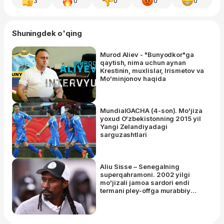
3
0
0
0
0
Shuningdek o'qing
Murod Aliev - "Bunyodkor"ga
qaytish, nima uchun aynan
Krestinin, muxlislar, Irismetov va
Mo'minjonov haqida
MundialGACHA (4-son). Mo'jiza
yoxud O'zbekistonning 2015 yil
Yangi Zelandiyadagi
sarguzashtlari
Aliu Sisse – Senegalning
superqahramoni. 2002 yilgi
mo'jizali jamoa sardori endi
termani pley-offga murabbiy
sifatida olib chiqdi