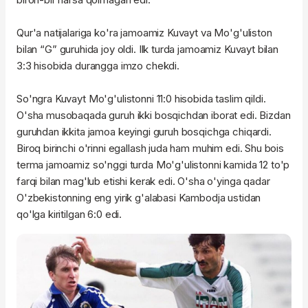
Qur'a natijalariga ko'ra jamoamiz Kuvayt va Mo'g'uliston
bilan “G” guruhida joy oldi. Ilk turda jamoamiz Kuvayt bilan
3:3 hisobida durangga imzo chekdi.
So'ngra Kuvayt Mo'g'ulistonni 11:0 hisobida taslim qildi.
O'sha musobaqada guruh ikki bosqichdan iborat edi. Bizdan
guruhdan ikkita jamoa keyingi guruh bosqichga chiqardi.
Biroq birinchi o'rinni egallash juda ham muhim edi. Shu bois
terma jamoamiz so'nggi turda Mo'g'ulistonni kamida 12 to'p
farqi bilan mag'lub etishi kerak edi. O'sha o'yinga qadar
O'zbekistonning eng yirik g'alabasi Kambodja ustidan
qo'lga kiritilgan 6:0 edi.