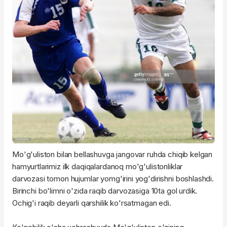
Mo'g'uliston bilan bellashuvga jangovar ruhda chiqib kelgan
hamyurtlarimiz ilk daqiqalardanoq mo'g'ulistonliklar
darvozasi tomon hujumlar yomg'irini yog'dirishni boshlashdi.
Birinchi bo'limni o'zida raqib darvozasiga 10ta gol urdik.
Ochig'i raqib deyarli qarshilik ko'rsatmagan edi.