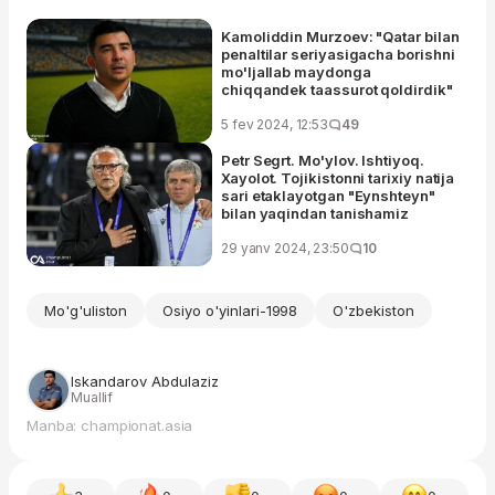
Kamoliddin Murzoev: "Qatar bilan
penaltilar seriyasigacha borishni
mo'ljallab maydonga
chiqqandek taassurot qoldirdik"
5 fev 2024, 12:53
49
Petr Segrt. Mo'ylov. Ishtiyoq.
Xayolot. Tojikistonni tarixiy natija
sari etaklayotgan "Eynshteyn"
bilan yaqindan tanishamiz
29 yanv 2024, 23:50
10
Mo'g'uliston
Osiyo o'yinlari-1998
O'zbekiston
Iskandarov Abdulaziz
Muallif
Manba: championat.asia