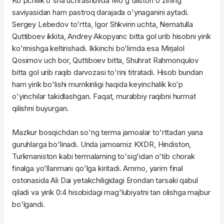
Ko'pchilik o'sha uchrashuvda Mo'g'uliston o'zining
saviyasidan ham pastroq darajada o'ynaganini aytadi.
Sergey Lebedov to'rtta, Igor Shkvirin uchta, Nematulla
Quttiboev ikkita, Andrey Akopyanc bitta gol urib hisobni yirik
ko'rinishga keltirishadi. Ikkinchi bo'limda esa Mirjalol
Qosimov uch bor, Quttiboev bitta, Shuhrat Rahmonqulov
bitta gol urib raqib darvozasi to'rini titratadi. Hisob bundan
ham yirik bo'lishi mumkinligi haqida keyinchalik ko'p
o'yinchilar takidlashgan. Faqat, murabbiy raqibni hurmat
qilishni buyurgan.
Mazkur bosqichdan so'ng terma jamoalar to'rttadan yana
guruhlarga bo'linadi. Unda jamoamiz KXDR, Hindiston,
Turkmaniston kabi termalarning to'sig'idan o'tib chorak
finalga yo'llanmani qo'lga kiritadi. Ammo, yarim final
ostonasida Ali Dai yetakchiligidagi Erondan tarsaki qabul
qiladi va yirik 0:4 hisobidagi mag'lubiyatni tan olishga majbur
bo'lgandi.