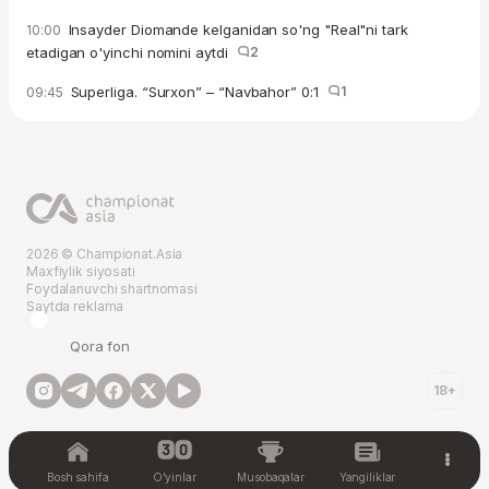
Insayder Diomande kelganidan so'ng "Real"ni tark
10:00
etadigan o'yinchi nomini aytdi
2
Superliga. “Surxon” – “Navbahor” 0:1
1
09:45
2026 © Championat.Asia
Maxfiylik siyosati
Foydalanuvchi shartnomasi
Saytda reklama
Qora fon
18+
Bosh sahifa
O'yinlar
Musobaqalar
Yangiliklar