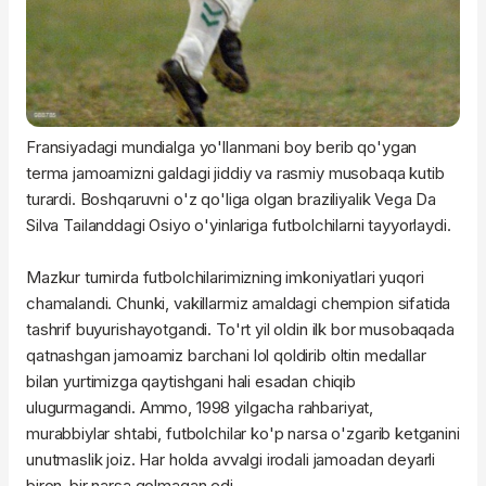
Fransiyadagi mundialga yo'llanmani boy berib qo'ygan
terma jamoamizni galdagi jiddiy va rasmiy musobaqa kutib
turardi. Boshqaruvni o'z qo'liga olgan braziliyalik Vega Da
Silva Tailanddagi Osiyo o'yinlariga futbolchilarni tayyorlaydi.
Mazkur turnirda futbolchilarimizning imkoniyatlari yuqori
chamalandi. Chunki, vakillarmiz amaldagi chempion sifatida
tashrif buyurishayotgandi. To'rt yil oldin ilk bor musobaqada
qatnashgan jamoamiz barchani lol qoldirib oltin medallar
bilan yurtimizga qaytishgani hali esadan chiqib
ulugurmagandi. Ammo, 1998 yilgacha rahbariyat,
murabbiylar shtabi, futbolchilar ko'p narsa o'zgarib ketganini
unutmaslik joiz. Har holda avvalgi irodali jamoadan deyarli
biron-bir narsa qolmagan edi.