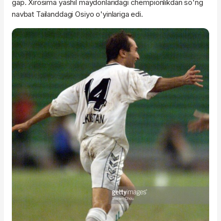
gap. Xirosima yashil maydonlaridagi chempionlikdan so'ng
navbat Tailanddagi Osiyo o'yinlariga edi.