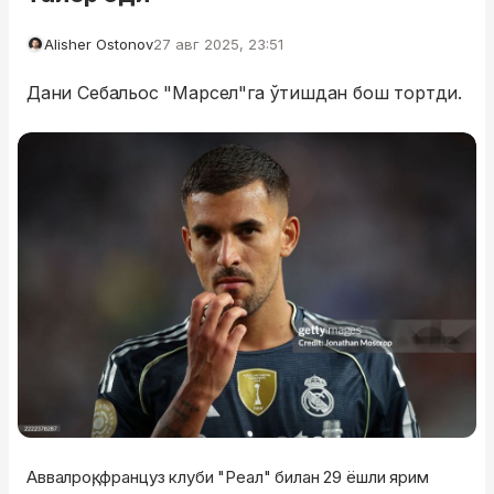
Alisher Ostonov
27 авг 2025, 23:51
Дани Себальос "Марсел"га ўтишдан бош тортди.
Аввалроқ, француз клуби "Реал" билан 29 ёшли ярим