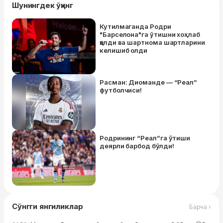
Шунингдек ўқинг
Кутилмаганда Родри
"Барселона"га ўтишни хоҳлаб
қолди ва шартнома шартларини
келишиб олди
Расман: Диоманде — “Реал”
футболчиси!
Родрининг “Реал”га ўтиши
деярли барбод бўлди!
Сўнгги янгиликлар
Барча ›