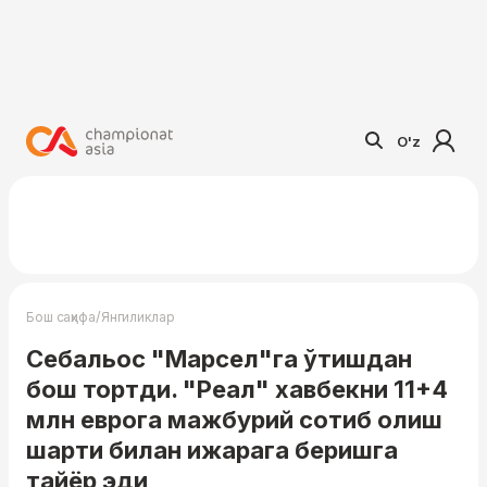
O'z
/
Бош саҳифа
Янгиликлар
Себальос "Марсел"га ўтишдан
бош тортди. "Реал" хавбекни 11+4
млн еврога мажбурий сотиб олиш
шарти билан ижарага беришга
тайёр эди