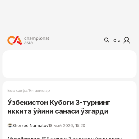
O'z
/
Бош саҳифа
Янгиликлар
Ўзбекистон Кубоги 3-турнинг
иккита ўйини санаси ўзгарди
Sherzod Nurmatov
18 май 2026, 15:20