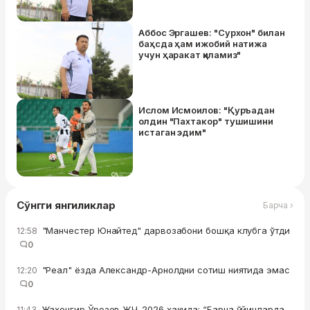
Аббос Эргашев: "Сурхон" билан
баҳсда ҳам ижобий натижа
учун ҳаракат қиламиз"
Ислом Исмоилов: "Қуръадан
олдин "Пахтакор" тушишини
истаган эдим"
Сўнгги янгиликлар
Барча ›
"Манчестер Юнайтед" дарвозабони бошқа клубга ўтди
12:58
0
"Реал" ёзда Александр-Арнолдни сотиш ниятида эмас
12:20
0
Жаҳонгир Ўрозов ЖЧ-2026 ҳақида: “Барча ўйинларда
11:43