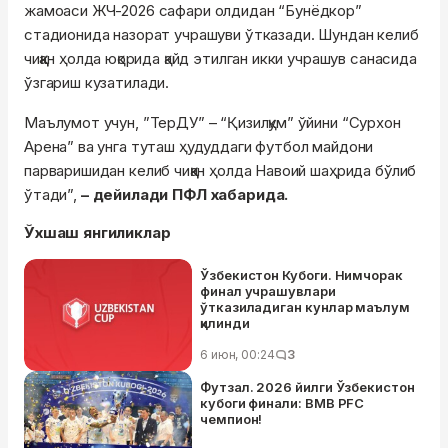
жамоаси ЖЧ-2026 сафари олдидан “Бунёдкор”
стадионида назорат учрашуви ўтказади. Шундан келиб
чиққан ҳолда юқорида қайд этилган икки учрашув санасида
ўзгариш кузатилади.
Маълумот учун, ”ТерДУ” – “Қизилқум” ўйини “Сурхон
Арена” ва унга туташ ҳудуддаги футбол майдони
парваришидан келиб чиққан ҳолда Навоий шаҳрида бўлиб
ўтади”,
– дейилади ПФЛ хабарида.
Ўхшаш янгиликлар
Ўзбекистон Кубоги. Нимчорак
финал учрашувлари
ўтказиладиган кунлар маълум
қилинди
6 июн, 00:24
3
Футзал. 2026 йилги Ўзбекистон
кубоги финали: BMB PFC
чемпион!