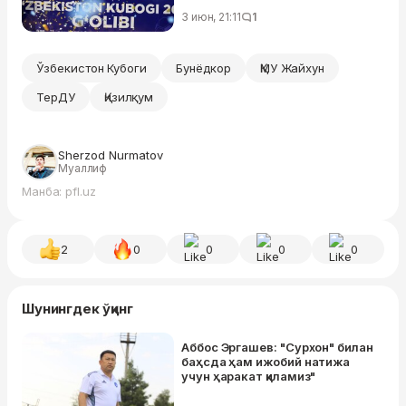
3 июн, 21:11
1
Ўзбекистон Кубоги
Бунёдкор
ҚМУ Жайхун
ТерДУ
Қизилқум
Sherzod Nurmatov
Муаллиф
Манба: pfl.uz
2
0
0
0
0
Шунингдек ўқинг
Аббос Эргашев: "Сурхон" билан
баҳсда ҳам ижобий натижа
учун ҳаракат қиламиз"