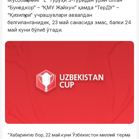
Мусобақанинг “E“ гуруҳи 3-туридан ўрин олган
“Бунёдкор” – “ҚМУ Жайхун” ҳамда “ТерДУ” –
“Қизилқум” учрашувлари аввалдан
белгиланганидек, 23 май санасида эмас, балки 24
май куни бўлиб ўтади.
“Хабарингиз бор, 22 май куни Ўзбекистон миллий терма