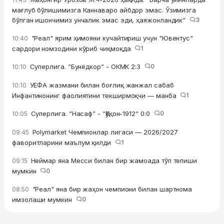
мағлуб бўлишимизга Каннаваро айбдор эмас. Ўзимизга
бўлган ишончимиз унчалик эмас эди, ҳаяжонландик”
3
"Реал" ярим ҳимояни кучайтириш учун "Ювентус"
10:40
сардори номзодини кўриб чиқмоқда
1
Суперлига. “Бунёдкор” - ОКМК 2:3
0
10:10
УЕФА жазмани билан боғлиқ жанжал сабаб
10:10
Инфантинонинг фаолиятини текширмоқчи — манба
1
Суперлига. “Насаф” - “Қўқон-1912“ 0:0
0
10:05
Polymarket Чемпионлар лигаси — 2026/2027
09:45
фаворитларини маълум қилди
1
Неймар яна Месси билан бир жамоада тўп тепиши
09:15
мумкин
0
"Реал" яна бир жаҳон чемпиони билан шартнома
08:50
имзолаши мумкин
0