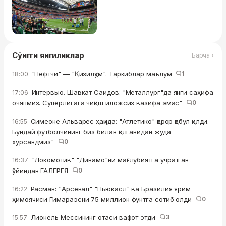
Сўнгги янгиликлар
Барча ›
"Нефтчи" — "Қизилқум". Таркиблар маълум
1
18:00
Интервью. Шавкат Саидов: "Металлург"да янги саҳифа
17:06
очяпмиз. Суперлигага чиқиш иложсиз вазифа эмас"
0
Симеоне Альварес ҳақида: "Атлетико" қарор қабул қилди.
16:55
Бундай футболчининг биз билан қолганидан жуда
хурсандмиз"
0
"Локомотив" "Динамо"ни мағлубиятга учратган
16:37
ўйиндан ГАЛЕРЕЯ
0
Расман: “Арсенал" "Ньюкасл" ва Бразилия ярим
16:22
ҳимоячиси Гимараэсни 75 миллион фунтга сотиб олди
0
Лионель Мессининг отаси вафот этди
3
15:57