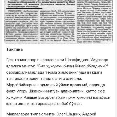
Тактика
Газетанинг спорт шарҳловчиси Шарофиддин Умурзоқов
қаламига мансуб "Бир ҳужумчи билан ўйнаб бўладими?"
сарлавҳали мақолада терма жамоанинг ўша вақтдаги
тактикаси кескин танқид остига олинади.
Мураббийларнинг ҳимоявий ўйини қораланиб, олдинда
фақат Игорь Шквириннинг ўзи қолдирилгани, ҳатто соф
ҳужумчи Равшан Бозоровга ҳам ярим ҳимоячи вазифаси
юклатилгани эътирозларга сабаб бўлган.
Мақолаларда тилга олинган Олег Шацких, Андрей