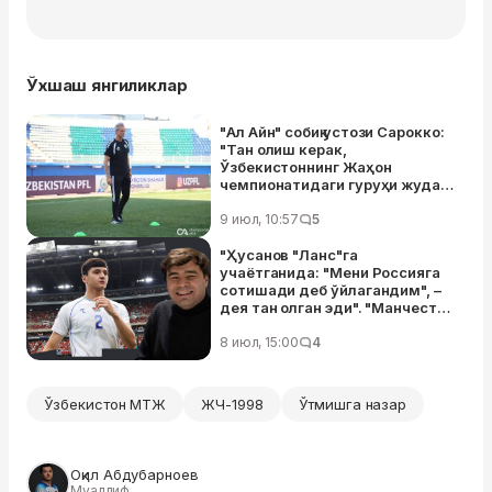
Ўхшаш янгиликлар
"Ал Айн" собиқ устози Сарокко:
"Тан олиш керак,
Ўзбекистоннинг Жаҳон
чемпионатидаги гуруҳи жуда
қийин эди"
9 июл, 10:57
5
"Ҳусанов "Ланс"га
учаётганида: "Мени Россияга
сотишади деб ўйлагандим", –
дея тан олган эди". "Манчестер
Сити" футболчиси агентининг
ҳикоялари
8 июл, 15:00
4
Ўзбекистон МТЖ
ЖЧ-1998
Ўтмишга назар
Оқил Абдубарноев
Муаллиф