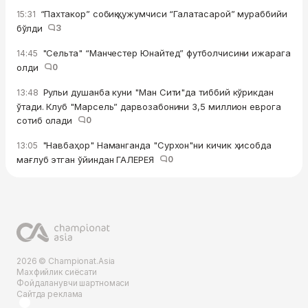
“Пахтакор” собиқ ҳужумчиси “Галатасарой” мураббийи
15:31
бўлди
3
"Сельта" “Манчестер Юнайтед” футболчисини ижарага
14:45
олди
0
Рульи душанба куни "Ман Сити"да тиббий кўрикдан
13:48
ўтади. Клуб "Марсель” дарвозабонини 3,5 миллион еврога
сотиб олади
0
"Навбаҳор" Наманганда "Сурхон"ни кичик ҳисобда
13:05
мағлуб этган ўйиндан ГАЛЕРЕЯ
0
2026 © Championat.Asia
Махфийлик сиёсати
Фойдаланувчи шартномаси
Сайтда реклама