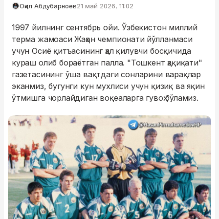
Оқил Абдубарноев
21 май 2026, 11:02
1997 йилнинг сентябрь ойи. Ўзбекистон миллий
терма жамоаси Жаҳон чемпионати йўлланмаси
учун Осиё қитъасининг ҳал қилувчи босқичида
кураш олиб бораётган палла. "Тошкент ҳақиқати"
газетасининг ўша вақтдаги сонларини варақлар
эканмиз, бугунги кун мухлиси учун қизиқ ва яқин
ўтмишга чорлайдиган воқеаларга гувоҳ бўламиз.