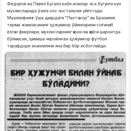
Фёдоров ва Павел Бугало каби исмлар эса бугунги кун
мухлисларида ўзига хос ностальгия уйғотади.
Муаллифнинг ўша даврдаги "Пахтакор" ва Бразилия
терма жамоасининг ҳужумкор ўйинларини соғиниб
ёзган фикрлари, мухлисларнинг қачон ва қайси шароитда
бўлмасин, ҳамиша чиройли ва ҳужумкор футбол
тарафдори эканлигини яна бир бор исботлайди.