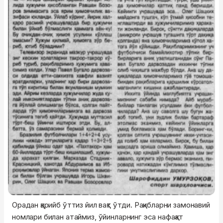
Орадан қарийб ўттиз йил вақт ўтди. Рақибларни замонавий
номлари билан атаймиз, ўйинларнинг эса нафақат