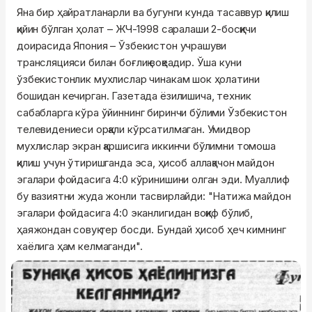
Яна бир ҳайратланарли ва бугунги кунда тасаввур қилиш
қийин бўлган ҳолат – ЖЧ-1998 саралаши 2-босқичи
доирасида Япония – Ўзбекистон учрашуви
трансляцияси билан боғлиқ воқеадир. Ўша куни
ўзбекистонлик мухлислар чинакам шок ҳолатини
бошидан кечирган. Газетада ёзилишича, техник
сабабларга кўра ўйиннинг биринчи бўлими Ўзбекистон
телевидениеси орқали кўрсатилмаган. Умидвор
мухлислар экран қаршисига иккинчи бўлимни томоша
қилиш учун ўтиришганда эса, ҳисоб аллақачон майдон
эгалари фойдасига 4:0 кўринишини олган эди. Муаллиф
бу вазиятни жуда жонли тасвирлайди: "Натижа майдон
эгалари фойдасига 4:0 эканлигидан воқиф бўлиб,
ҳаяжондан совуқ тер босди. Бундай ҳисоб ҳеч кимнинг
хаёлига ҳам келмаганди".