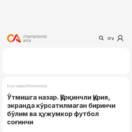
O'z
/
Бош саҳифа
Янгиликлар
Ўтмишга назар. Қўрқинчли Қурия,
экранда кўрсатилмаган биринчи
бўлим ва ҳужумкор футбол
соғинчи