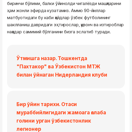
биринчи бўлими, балки ўйинолди чигалёзди машқларини
ҳам жонли эфирда кузатамиз. Аммо 90-йиллар
матбуотидаги бу каби қайдлар ўзбек футболининг
шаклланиш давридаги эҳтирослар, қувонч ва изтироблар
нақадар самимий бўлганини бизга эслатиб туради.
Ўтмишга назар. Тошкентда
"Пахтакор" ва Ўзбекистон МТЖ
билан ўйнаган Нидерландия клуби
Бир ўйин тарихи. Отаси
мураббийлигидаги жамоага ғалаба
голини урган ўзбекистонлик
легионер