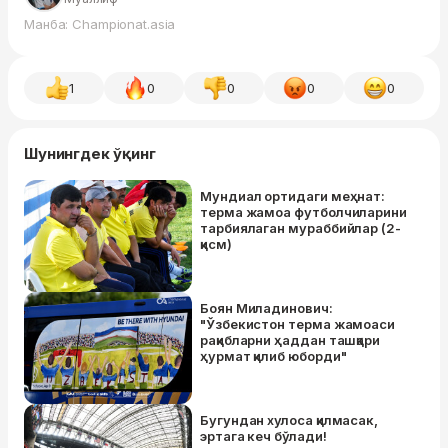
Манба: Championat.asia
1
0
0
0
0
Шунингдек ўқинг
Мундиал ортидаги меҳнат:
терма жамоа футболчиларини
тарбиялаган мураббийлар (2-
қисм)
Боян Миладинович:
"Ўзбекистон терма жамоаси
рақибларни ҳаддан ташқари
ҳурмат қилиб юборди"
Бугундан хулоса қилмасак,
эртага кеч бўлади!