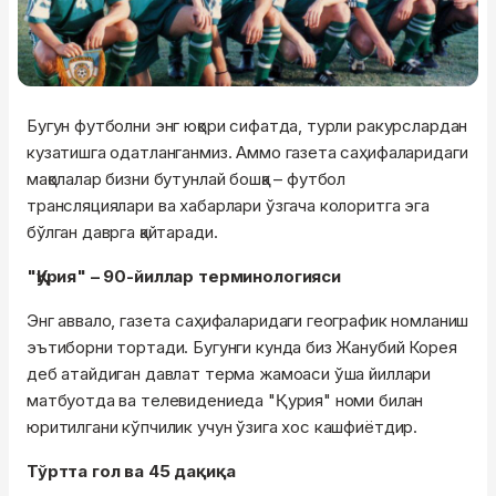
Бугун футболни энг юқори сифатда, турли ракурслардан
кузатишга одатланганмиз. Аммо газета саҳифаларидаги
мақолалар бизни бутунлай бошқа – футбол
трансляциялари ва хабарлари ўзгача колоритга эга
бўлган даврга қайтаради.
"Қурия" – 90-йиллар терминологияси
Энг аввало, газета саҳифаларидаги географик номланиш
эътиборни тортади. Бугунги кунда биз Жанубий Корея
деб атайдиган давлат терма жамоаси ўша йиллари
матбуотда ва телевидениеда "Қурия" номи билан
юритилгани кўпчилик учун ўзига хос кашфиётдир.
Тўртта гол ва 45 дақиқа