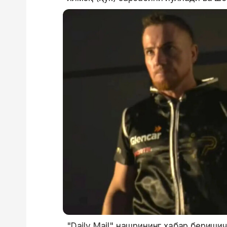
"Daily Mail" нашрининг хабар беришич