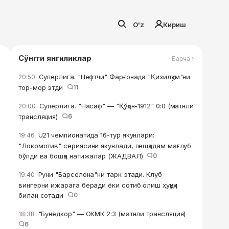
O'z
Кириш
Сўнгги янгиликлар
Барча ›
Суперлига. "Нефтчи" Фарғонада "Қизилқум"ни
20:50
тор-мор этди
11
Суперлига. "Насаф" — "Қўқон-1912" 0:0 (матнли
20:00
трансляция)
6
U21 чемпионатида 16-тур якунлари:
19:46
"Локомотив" сериясини якунлади, пешқадам мағлуб
бўлди ва бошқа натижалар (ЖАДВАЛ)
0
Руни "Барселона"ни тарк этади. Клуб
19:40
вингерни ижарага беради ёки сотиб олиш ҳуқуқи
билан сотади
0
"Бунёдкор" — ОКМК 2:3 (матнли трансляция)
18:38
6