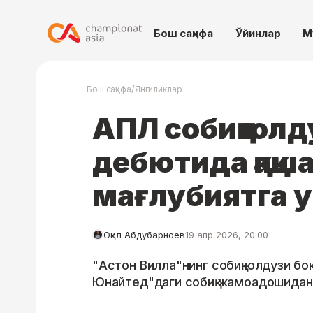
Бош саҳифа
Ўйинлар
М
/
Бош саҳифа
Янгиликлар
АПЛ собиқ юлд
дебютида қақша
мағлубиятга 
Оқил Абдубарноев
19 апр 2026, 20:00
"Астон Вилла"нинг собиқ юлдузи бо
Юнайтед"даги собиқ жамоадошидан қақ