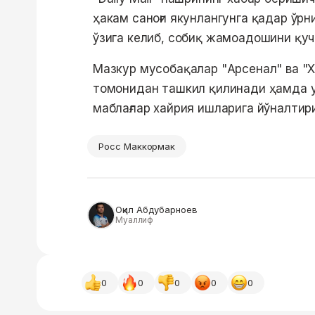
ҳакам саноғи якунлангунга қадар ўрни
ўзига келиб, собиқ жамоадошини қуч
Мазкур мусобақалар "Арсенал" ва "Х
томонидан ташкил қилинади ҳамда у
маблағлар хайрия ишларига йўналтир
Росс Маккормак
Оқил Абдубарноев
Муаллиф
0
0
0
0
0