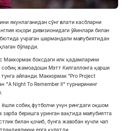
ни якунлаганидан сўнг ғалати касбларни
Англия юқори дивизионидаги ўйинлари билан
ебютида учраган шармандали мағлубиятидан
ҳлаган бўларди.
сс Маккормак боксдаги илк қадамларини
 собиқ жамоадоши Мэтт Килгаллонга қарши
 тунга айланди. Маккормак "Pro Project
н "A Night To Remember II" турнирининг
.
 ёшли собиқ футболчи учун рингдаги оқшом
а зарба беришга уринган вақтида мағлубиятга
тлик билан қочиб, бунга жавобан кучли чап
отландияликни ерга қулатди.