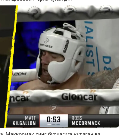
а, Маккормак ринг бурчагига қулаган ва