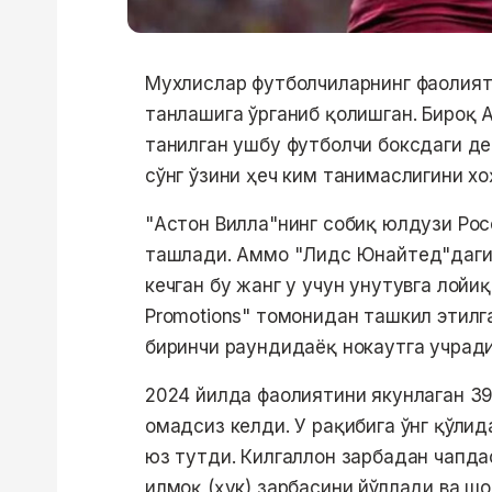
Мухлислар футболчиларнинг фаолияти
танлашига ўрганиб қолишган. Бироқ 
танилган ушбу футболчи боксдаги д
сўнг ўзини ҳеч ким танимаслигини хо
"Астон Вилла"нинг собиқ юлдузи Ро
ташлади. Аммо "Лидс Юнайтед"даги
кечган бу жанг у учун унутувга лойиқ
Promotions" томонидан ташкил этилга
биринчи раундидаёқ нокаутга учради
2024 йилда фаолиятини якунлаган 39
омадсиз келди. У рақибига ўнг қўлид
юз тутди. Килгаллон зарбадан чапдас
илмоқ (ҳук) зарбасини йўллади ва ш