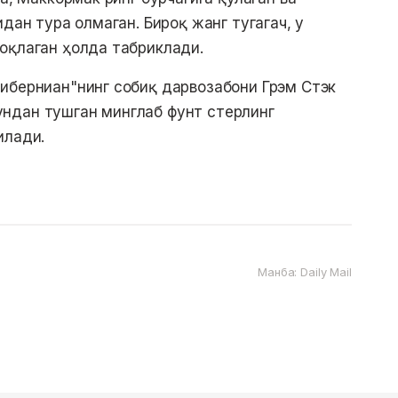
дан тура олмаган. Бироқ жанг тугагач, у
оқлаган ҳолда табриклади.
иберниан"нинг собиқ дарвозабони Грэм Стэк
ндан тушган минглаб фунт стерлинг
илади.
Манба: Daily Mail