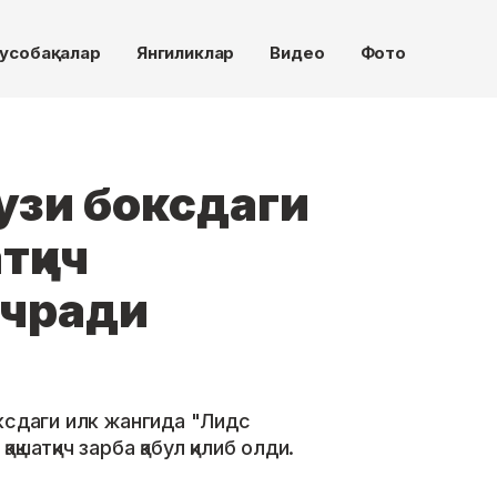
усобақалар
Янгиликлар
Видео
Фото
узи боксдаги
тқич
учради
ксдаги илк жангида "Лидс
шатқич зарба қабул қилиб олди.