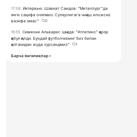
Интервью. Шавкат Саидов: "Металлург"да
17:06
янги саҳифа очяпмиз. Суперлигага чиқиш иложсиз
вазифа эмас"
0
Симеоне Альварес ҳақида: "Атлетико" қарор
16:55
қабул қилди. Бундай футболчининг биз билан
қолганидан жуда хурсандмиз"
1
Барча янгиликлар ›