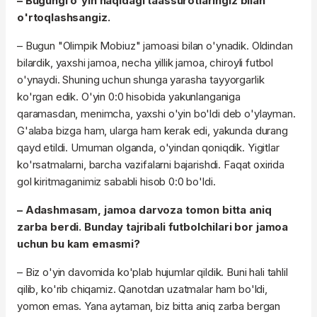
– Bugungi o'yin haqidagi taassurotlaringiz bilan
o'rtoqlashsangiz.
– Bugun "Olimpik Mobiuz" jamoasi bilan o'ynadik. Oldindan
bilardik, yaxshi jamoa, necha yillik jamoa, chiroyli futbol
o'ynaydi. Shuning uchun shunga yarasha tayyorgarlik
ko'rgan edik. O'yin 0:0 hisobida yakunlanganiga
qaramasdan, menimcha, yaxshi o'yin bo'ldi deb o'ylayman.
G'alaba bizga ham, ularga ham kerak edi, yakunda durang
qayd etildi. Umuman olganda, o'yindan qoniqdik. Yigitlar
ko'rsatmalarni, barcha vazifalarni bajarishdi. Faqat oxirida
gol kiritmaganimiz sababli hisob 0:0 bo'ldi.
– Adashmasam, jamoa darvoza tomon bitta aniq
zarba berdi. Bunday tajribali futbolchilari bor jamoa
uchun bu kam emasmi?
– Biz o'yin davomida ko'plab hujumlar qildik. Buni hali tahlil
qilib, ko'rib chiqamiz. Qanotdan uzatmalar ham bo'ldi,
yomon emas. Yana aytaman, biz bitta aniq zarba bergan