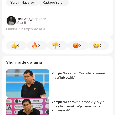
Yorqin Nazarov
Kattaqo'rg'on
Оқил Абдубарноев
Muallif
Manba: Championat.asia
0
0
0
0
0
Shuningdek o'qing
Yorqin Nazarov: "Yaxshi jamoani
mag'lub etdik"
Yorqin Nazarov: "Jamoaviy o'yin
qilaylik desak to'p darvozaga
kirmayapti"