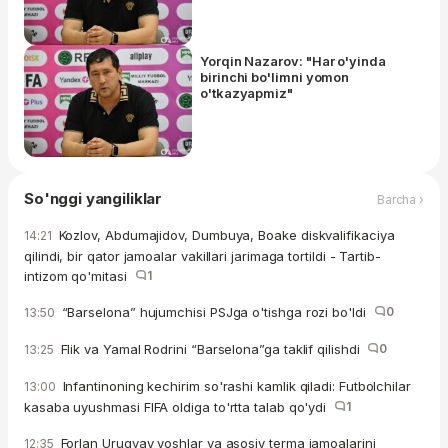
Yorqin Nazarov: "Har o'yinda
birinchi bo'limni yomon
o'tkazyapmiz"
So'nggi yangiliklar
Barcha ›
Kozlov, Abdumajidov, Dumbuya, Boake diskvalifikaciya
14:21
qilindi, bir qator jamoalar vakillari jarimaga tortildi - Tartib-
intizom qo'mitasi
1
“Barselona” hujumchisi PSJga o'tishga rozi bo'ldi
0
13:50
Flik va Yamal Rodrini “Barselona”ga taklif qilishdi
0
13:25
Infantinoning kechirim so'rashi kamlik qiladi: Futbolchilar
13:00
kasaba uyushmasi FIFA oldiga to'rtta talab qo'ydi
1
Forlan Urugvay yoshlar va asosiy terma jamoalarini
12:35