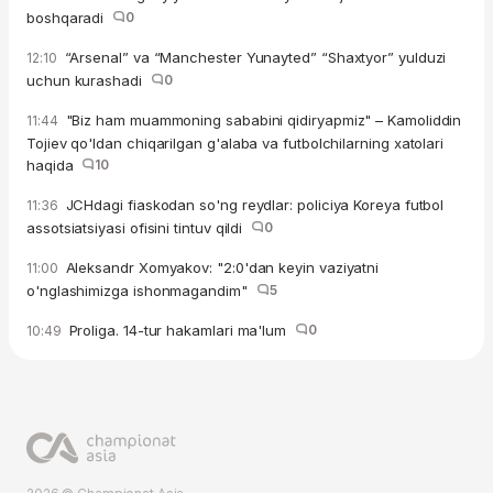
boshqaradi
0
“Arsenal” va “Manchester Yunayted” “Shaxtyor” yulduzi
12:10
uchun kurashadi
0
"Biz ham muammoning sababini qidiryapmiz" – Kamoliddin
11:44
Tojiev qo'ldan chiqarilgan g'alaba va futbolchilarning xatolari
haqida
10
JCHdagi fiaskodan so'ng reydlar: policiya Koreya futbol
11:36
assotsiatsiyasi ofisini tintuv qildi
0
Aleksandr Xomyakov: "2:0'dan keyin vaziyatni
11:00
o'nglashimizga ishonmagandim"
5
Proliga. 14-tur hakamlari ma'lum
0
10:49