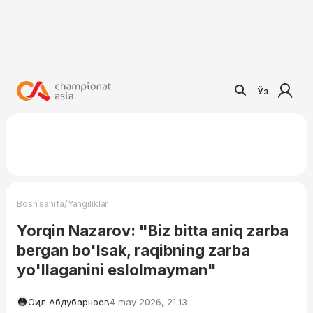
Ўз
/
Bosh sahifa
Yangiliklar
Yorqin Nazarov: "Biz bitta aniq zarba
bergan bo'lsak, raqibning zarba
yo'llaganini eslolmayman"
Оқил Абдубарноев
4 may 2026, 21:13