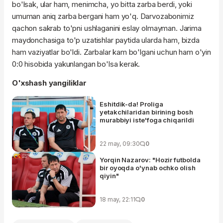
bo'lsak, ular ham, menimcha, yo bitta zarba berdi, yoki
umuman aniq zarba bergani ham yo'q. Darvozabonimiz
qachon sakrab to'pni ushlaganini eslay olmayman. Jarima
maydonchasiga to'p uzatishlar paytida ularda ham, bizda
ham vaziyatlar bo'ldi. Zarbalar kam bo'lgani uchun ham o'yin
0:0 hisobida yakunlangan bo'lsa kerak.
O'xshash yangiliklar
Eshitdik-da! Proliga
yetakchilaridan birining bosh
murabbiyi iste'foga chiqarildi
22 may, 09:30
0
Yorqin Nazarov: "Hozir futbolda
bir oyoqda o'ynab ochko olish
qiyin"
18 may, 22:11
0