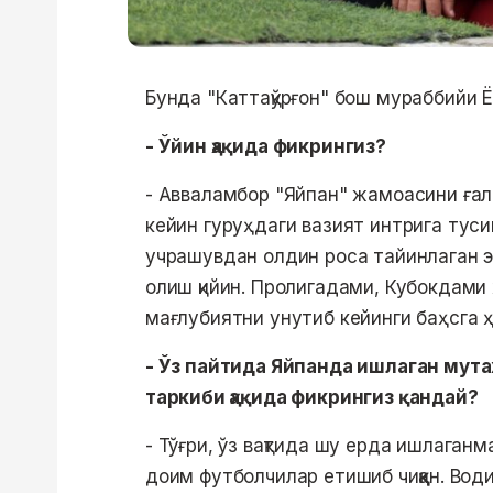
Бунда "Каттақўрғон" бош мураббийи Ё
- Ўйин ҳақида фикрингиз?
- Авваламбор "Яйпан" жамоасини ғал
кейин гуруҳдаги вазият интрига туси
учрашувдан олдин роса тайинлаган эд
олиш қийин. Пролигадами, Кубокдами ҳ
мағлубиятни унутиб кейинги баҳсга 
- Ўз пайтида Яйпанда ишлаган мута
таркиби ҳақида фикрингиз қандай?
- Тўғри, ўз вақтида шу ерда ишлаган
доим футболчилар етишиб чиққан. Во