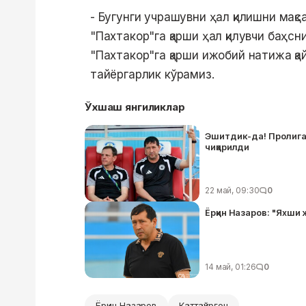
- Бугунги учрашувни ҳал қилишни мақс
"Пахтакор"га қарши ҳал қилувчи баҳсн
"Пахтакор"га қарши ижобий натижа қ
тайёргарлик кўрамиз.
Ўхшаш янгиликлар
Эшитдик-да! Пролига
чиқарилди
22 май, 09:30
0
Ёрқин Назаров: "Яхши
14 май, 01:26
0
Ёрқин Назаров
Каттақўрғон