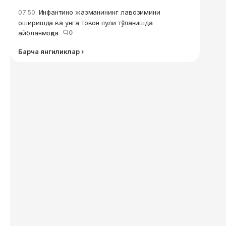
Инфантино жазманининг лавозимини
07:50
оширишда ва унга товон пули тўланишда
айбланмоқда
0
Барча янгиликлар ›