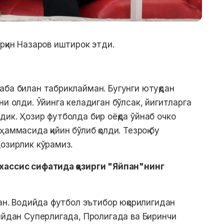
рқин Назаров иштирок этди.
аба билан табриклайман. Бугунги ютуқдан
ни олди. Ўйинга келадиган бўлсак, йигитларга
ик. Ҳозир футболда бир оёқда ўйнаб очко
аммасида қийин бўлиб қолди. Тезроқ бу
ҳозирлик кўрамиз.
хассис сифатида ҳозирги "Яйпан"нинг
ман. Водийда футбол эътибор юқорилигидан
дийдан Суперлигада, Пролигада ва Биринчи