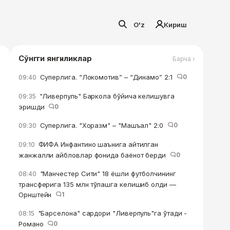
O'z
Кириш
Сўнгги янгиликлар
Барча ›
Суперлига. “Локомотив” – “Динамо” 2:1
0
09:40
"Ливерпуль" Баркола бўйича келишувга
09:35
эришди
0
Суперлига. "Хоразм" – "Машъал" 2:0
0
09:30
ФИФА Инфантино шаънига айтилган
09:10
жанжалли айбловлар фонида баёнот берди
0
"Манчестер Сити" 18 ёшли футболчининг
08:40
трансферига 135 млн тўлашга келишиб олди —
Орнштейн
1
"Барселона" сардори "Ливерпуль"га ўтади -
08:15
Романо
0