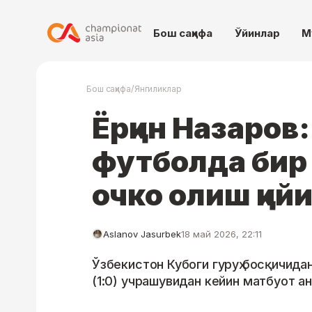
Бош саҳифа
Ўйинлар
М
/
Бош саҳифа
Янгиликлар
Ёрқин Назаров
футболда бир 
очко олиш қий
Aslanov Jasurbek
18 май 2026, 22:11
Ўзбекистон Кубоги гуруҳ босқичидан
(1:0) учрашувидан кейин матбуот а