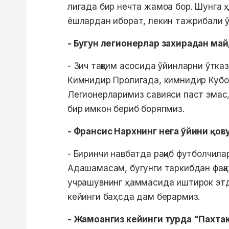
лигада бир нечта жамоа бор. Шунга ҳ
ёшлардан иборат, лекин тажрибали ў
- Бугун легионерлар захирадан май
- Зич тақвим асосида ўйинларни ўтказ
Кимнидир Пролигада, кимнидир Кубок
Легионерларимиз савияси паст эмас
бир имкон бериб боряпмиз.
- Франсис Нархнинг нега ўйини қо
- Биринчи навбатда рақиб футболчила
Адашамасам, бугунги таркибдан фақа
учрашувнинг ҳаммасида иштирок этди.
кейинги баҳсда дам берармиз.
- Жамоангиз кейинги турда "Пахтак