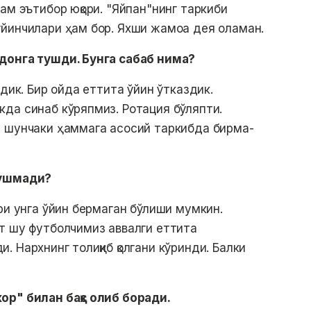
ам эътибор юқори. "Яйпан"нинг таркиби
йинчилари ҳам бор. Яхши жамоа дея оламан.
донга тушди. Бунга сабаб нима?
дик. Бир ойда еттита ўйин ўтказдик.
да синаб кўряпмиз. Ротация бўляпти.
, шунчаки ҳаммага асосий таркибда бирма-
вушмади?
ри унга ўйин бермаган бўлиши мумкин.
т шу футболчимиз аввалги еттита
 Нархнинг толиқиб қолгани кўринди. Балки
ор" билан баҳс олиб боради.