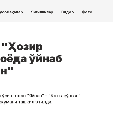
усобақалар
Янгиликлар
Видео
Фото
: "Ҳозир
оёқда ўйнаб
ин"
 ўрин олган "Яйпан" - "Каттақўрғон"
нжумани ташкил этилди.