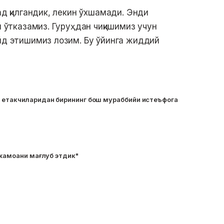
ад қилгандик, лекин ўхшамади. Энди
и ўтказамиз. Гуруҳдан чиқишимиз учун
айд этишимиз лозим. Бу ўйинга жиддий
 етакчиларидан бирининг бош мураббийи истеъфога
 жамоани мағлуб этдик"