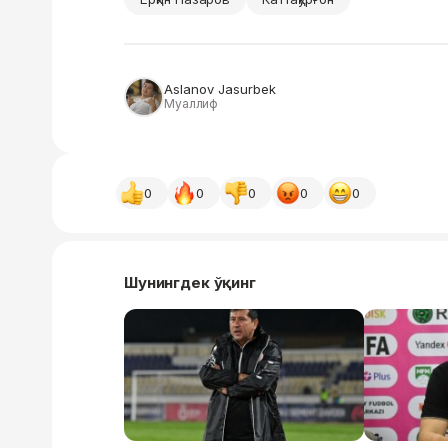
Aslanov Jasurbek
Муаллиф
0
0
0
0
0
Шунингдек ўқинг