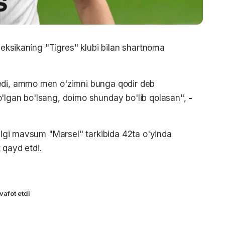
 Meksikaning "Tigres" klubi bilan shartnoma
 edi, ammo men o'zimni bunga qodir deb
o'lgan bo'lsang, doimo shunday bo'lib qolasan",
-
yilgi mavsum "Marsel" tarkibida 42ta o'yinda
 qayd etdi.
vafot etdi