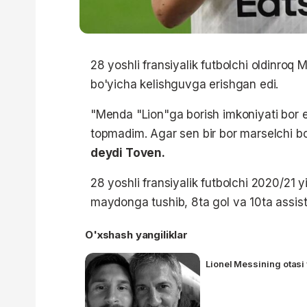
28 yoshli fransiyalik futbolchi oldinroq
bo'yicha kelishguvga erishgan edi.
"Menda "Lion"ga borish imkoniyati bor
topmadim. Agar sen bir bor marselchi b
deydi Toven.
28 yoshli fransiyalik futbolchi 2020/21 
maydonga tushib, 8ta gol va 10ta assist
O'xshash yangiliklar
Lionel Messining otasi 