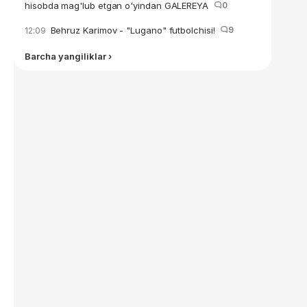
hisobda mag'lub etgan o'yindan GALEREYA
0
Behruz Karimov - "Lugano" futbolchisi!
9
12:09
Barcha yangiliklar ›