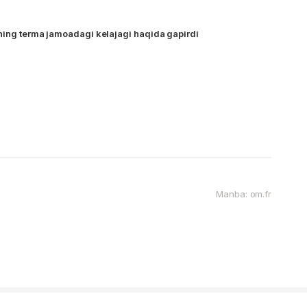
ning terma jamoadagi kelajagi haqida gapirdi
Manba: om.fr