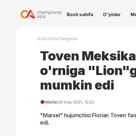
Bosh sahifa
O'yinlar
M
/
Bosh sahifa
Yangiliklar
Toven Meksika
o'rniga "Lion"g
mumkin edi
Alisher
28 may 2021, 12:02
"Marsel" hujumchisi Florian Toven fao
edi.