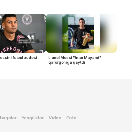
ssini futbol xudosi
Lionel Messi "Inter Mayami"
qarorgohiga qaytdi
baqalar
Yangiliklar
Video
Foto