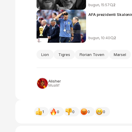
bugun, 15:57
2
AFA prezidenti Skaloni
bugun, 10:40
2
Lion
Tigres
Florian Toven
Marsel
Alisher
Muallif
1
0
0
0
0