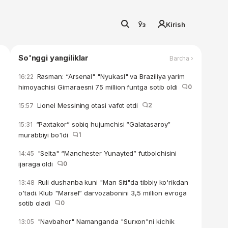
Ўз
Kirish
So'nggi yangiliklar
Barcha ›
Rasman: “Arsenal" "Nyukasl" va Braziliya yarim
16:22
himoyachisi Gimaraesni 75 million funtga sotib oldi
0
Lionel Messining otasi vafot etdi
2
15:57
“Paxtakor” sobiq hujumchisi “Galatasaroy”
15:31
murabbiyi bo'ldi
1
"Selta" “Manchester Yunayted” futbolchisini
14:45
ijaraga oldi
0
Ruli dushanba kuni "Man Siti"da tibbiy ko'rikdan
13:48
o'tadi. Klub "Marsel” darvozabonini 3,5 million evroga
sotib oladi
0
"Navbahor" Namanganda "Surxon"ni kichik
13:05