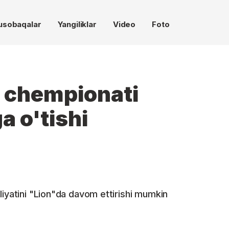
usobaqalar
Yangiliklar
Video
Foto
 chempionati
a o'tishi
liyatini "Lion"da davom ettirishi mumkin