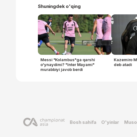
Shuningdek o'qing
Messi "Kolambus"ga qarshi
Kazemiro Me
o'ynaydimi? "Inter Mayami"
deb atadi
murabbiyi javob berdi
Bosh sahifa
O'yinlar
Muso