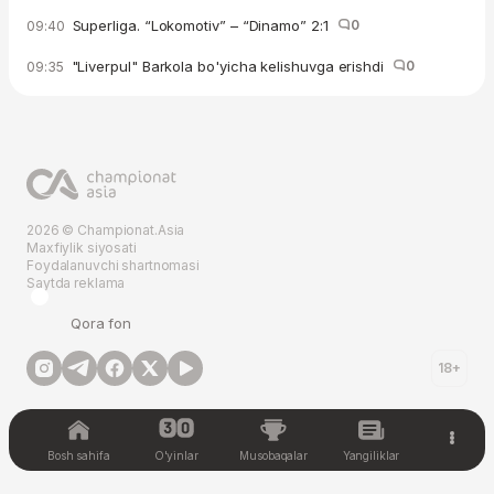
Superliga. “Lokomotiv” – “Dinamo” 2:1
0
09:40
"Liverpul" Barkola bo'yicha kelishuvga erishdi
0
09:35
2026 © Championat.Asia
Maxfiylik siyosati
Foydalanuvchi shartnomasi
Saytda reklama
Qora fon
18+
Bosh sahifa
O'yinlar
Musobaqalar
Yangiliklar