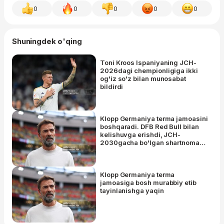
0
0
0
0
0
Shuningdek o'qing
Toni Kroos Ispaniyaning JCH-
2026dagi chempionligiga ikki
og'iz so'z bilan munosabat
bildirdi
Klopp Germaniya terma jamoasini
boshqaradi. DFB Red Bull bilan
kelishuvga erishdi, JCH-
2030gacha bo'lgan shartnoma
juma kuni imzolanadi
Klopp Germaniya terma
jamoasiga bosh murabbiy etib
tayinlanishga yaqin