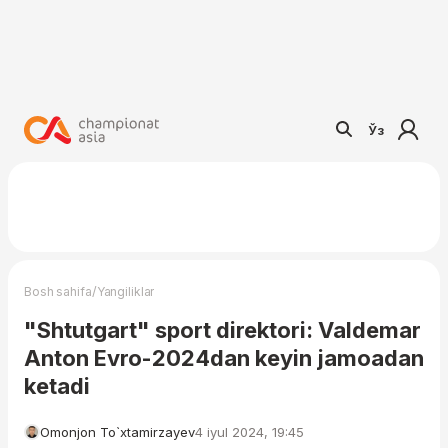
Ўз
/
Bosh sahifa
Yangiliklar
"Shtutgart" sport direktori: Valdemar
Anton Evro-2024dan keyin jamoadan
ketadi
Omonjon To`xtamirzayev
4 iyul 2024, 19:45