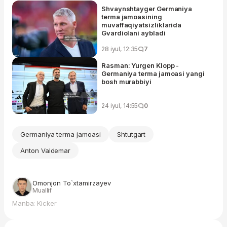
Shvaynshtayger Germaniya
terma jamoasining
muvaffaqiyatsizliklarida
Gvardiolani aybladi
28 iyul, 12:35
7
Rasman: Yurgen Klopp -
Germaniya terma jamoasi yangi
bosh murabbiyi
24 iyul, 14:55
0
Germaniya terma jamoasi
Shtutgart
Anton Valdemar
Omonjon To`xtamirzayev
Muallif
Manba: Kicker