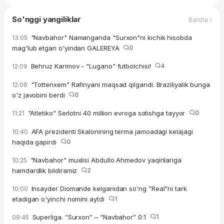
So'nggi yangiliklar
Barcha ›
"Navbahor" Namanganda "Surxon"ni kichik hisobda
13:05
mag'lub etgan o'yindan GALEREYA
0
Behruz Karimov - "Lugano" futbolchisi!
4
12:09
"Tottenxem" Rafinyani maqsad qilgandi. Braziliyalik bunga
12:06
o'z javobini berdi
0
"Atletiko" Serlotni 40 million evroga sotishga tayyor
0
11:21
AFA prezidenti Skalonining terma jamoadagi kelajagi
10:40
haqida gapirdi
0
"Navbahor" muxlisi Abdullo Ahmedov yaqinlariga
10:25
hamdardlik bildiramiz
2
Insayder Diomande kelganidan so'ng "Real"ni tark
10:00
etadigan o'yinchi nomini aytdi
1
Superliga. “Surxon” – “Navbahor” 0:1
1
09:45