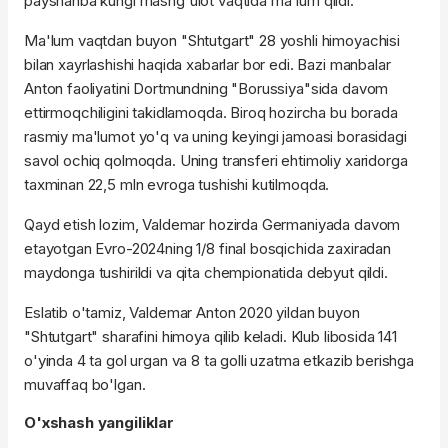
payshanba kungi mashg'ulot vaqtida ma'lum qildi.
Ma'lum vaqtdan buyon "Shtutgart" 28 yoshli himoyachisi
bilan xayrlashishi haqida xabarlar bor edi. Bazi manbalar
Anton faoliyatini Dortmundning "Borussiya"sida davom
ettirmoqchiligini takidlamoqda. Biroq hozircha bu borada
rasmiy ma'lumot yo'q va uning keyingi jamoasi borasidagi
savol ochiq qolmoqda. Uning transferi ehtimoliy xaridorga
taxminan 22,5 mln evroga tushishi kutilmoqda.
Qayd etish lozim, Valdemar hozirda Germaniyada davom
etayotgan Evro-2024ning 1/8 final bosqichida zaxiradan
maydonga tushirildi va qita chempionatida debyut qildi.
Eslatib o'tamiz, Valdemar Anton 2020 yildan buyon
"Shtutgart" sharafini himoya qilib keladi. Klub libosida 141
o'yinda 4 ta gol urgan va 8 ta golli uzatma etkazib berishga
muvaffaq bo'lgan.
O'xshash yangiliklar