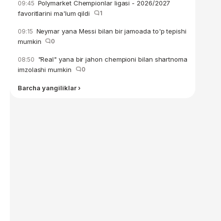
Polymarket Chempionlar ligasi - 2026/2027
09:45
favoritlarini ma'lum qildi
1
Neymar yana Messi bilan bir jamoada to'p tepishi
09:15
mumkin
0
"Real" yana bir jahon chempioni bilan shartnoma
08:50
imzolashi mumkin
0
Barcha yangiliklar ›