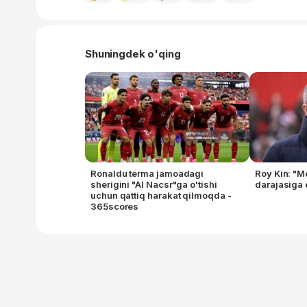
Shuningdek o'qing
Ronaldu terma jamoadagi
Roy Kin: "M
sherigini "Al Nacsr"ga o'tishi
darajasiga 
uchun qattiq harakat qilmoqda -
365scores