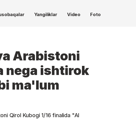
usobaqalar
Yangiliklar
Video
Foto
a Arabistoni
 nega ishtirok
bi ma'lum
ni Qirol Kubogi 1/16 finalida "Al