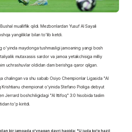
shal mualliflik qildi. Mezbonlardan Yusuf Al Sayali
qa yangiliklar bilan to'lib ketdi.
ing o'yinda maydonga tushmasligi jamoaning yangi bosh
taliyalik mutaxassis sardor va jamoa yetakchisiga milliy
im uchrashuvlar oldidan dam berishga qaror qilgan.
yaga chalingan va shu sabab Osiyo Chempionlar Ligasida "Al
q Krishtianu chempionat o'yinida Stefano Pioliga debyut
 Jerrard boshchiligidagi "Al Ittifoq" 3:0 hisobida taslim
idan to'p kiritdi.
ilan bir jamoada o'ynagan davri haqida: "U juda ko'p hazil