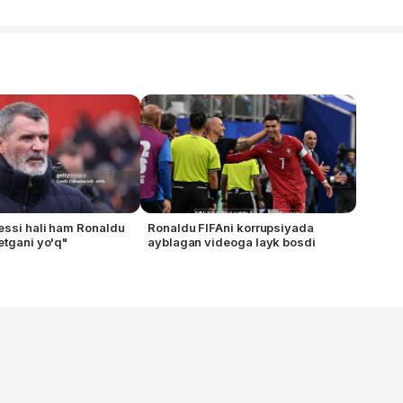
essi hali ham Ronaldu
Ronaldu FIFAni korrupsiyada
etgani yo'q"
ayblagan videoga layk bosdi