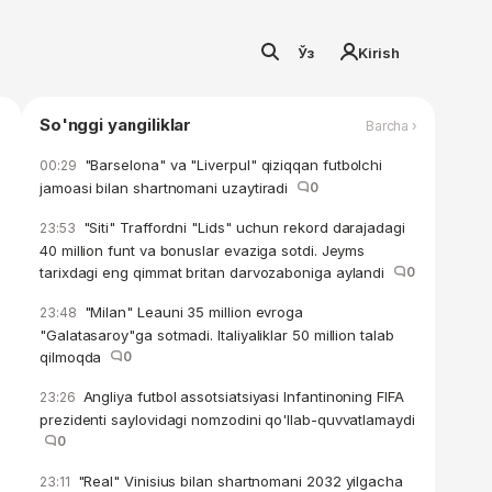
Ўз
Kirish
So'nggi yangiliklar
Barcha ›
"Barselona" va "Liverpul" qiziqqan futbolchi
00:29
jamoasi bilan shartnomani uzaytiradi
0
"Siti" Traffordni "Lids" uchun rekord darajadagi
23:53
40 million funt va bonuslar evaziga sotdi. Jeyms
tarixdagi eng qimmat britan darvozaboniga aylandi
0
"Milan" Leauni 35 million evroga
23:48
"Galatasaroy"ga sotmadi. Italiyaliklar 50 million talab
qilmoqda
0
Angliya futbol assotsiatsiyasi Infantinoning FIFA
23:26
prezidenti saylovidagi nomzodini qo'llab-quvvatlamaydi
0
"Real" Vinisius bilan shartnomani 2032 yilgacha
23:11