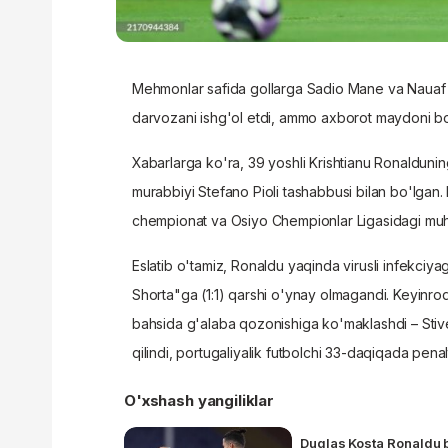
Mehmonlar safida gollarga Sadio Mane va Nauaf Bu
darvozani ishg'ol etdi, ammo axborot maydoni bosh
Xabarlarga ko'ra, 39 yoshli Krishtianu Ronaldun
murabbiyi Stefano Pioli tashabbusi bilan bo'lgan. I
chempionat va Osiyo Chempionlar Ligasidagi muh
Eslatib o'tamiz, Ronaldu yaqinda virusli infekci
Shorta"ga (1:1) qarshi o'ynay olmagandi. Keyinro
bahsida g'alaba qozonishiga ko'maklashdi – Stiven
qilindi, portugaliyalik futbolchi 33-daqiqada penalt
O'xshash yangiliklar
Duglas Kosta Ronaldu b