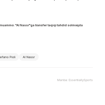
 muammo: "Al Nassr"ga transfer taqiqi tahdid solmoqda
tefano Pioli
Al Nassr
Manba: EssentiallySports