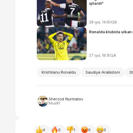
qilardi”
28 iyul, 14:50
0
Ronaldu klubida ulkan
27 iyul, 18:15
4
Krishtianu Ronaldu
Saudiya Arabistoni
S
Sherzod Nurmatov
Muallif
4
0
1
0
0