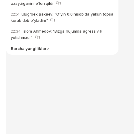
uzaytirganini e'lon qildi
1
Ulug'bek Bakaev: "O'yin 0:0 hisobida yakun topsa
22:51
kerak deb o'yladim"
1
Islom Ahmedov: "Bizga hujumda agressivlik
22:34
yetishmadi"
1
Barcha yangiliklar ›