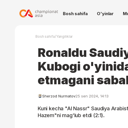
Bosh sahifa
O'yinlar
M
/
Bosh sahifa
Yangiliklar
Ronaldu Saudiy
Kubogi o'yinida
etmagani saba
Sherzod Nurmatov
25 sen 2024, 14:13
Kuni kecha "Al Nassr" Saudiya Arabisto
Hazem"ni mag'lub etdi (2:1).