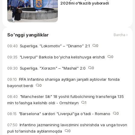
2026ni o'tkazib yuboradi
So'nggi yangiliklar
Barcha ›
Superliga. “Lokomotiv” – “Dinamo” 2:1
0
09:40
"Liverpul" Barkola bo'yicha kelishuvga erishdi
0
09:35
Superliga. "Xorazm" – "Mashal" 2:0
0
09:30
FIFA Infantino shaniga aytilgan janjalli ayblovlar fonida
09:10
bayonot berdi
0
"Manchester Siti" 18 yoshli futbolchining transferiga 135
08:40
mln to'lashga kelishib oldi - Ornshteyn
1
"Barselona" sardori "Liverpul"ga o'tadi - Romano
0
08:15
Infantino jazmanining lavozimini oshirishda va unga tovon
07:50
puli to'lanishda ayblanmoqda
0