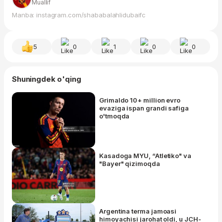
Muallif
Manba: instagram.com/shababalahlidubaifc
5
0
1
0
0
Shuningdek o'qing
Grimaldo 10+ million evro
evaziga ispan grandi safiga
o'tmoqda
Kasadoga MYU, “Atletiko" va
"Bayer" qizimoqda
Argentina terma jamoasi
himoyachisi jarohat oldi, u JCH-