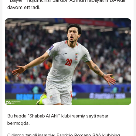
"Bayer" hujumchisi Sardor Azmun faoliyatini BAAda
davom ettiradi.
Bu haqda "Shabab Al Ahli" klubi rasmiy sayti xabar
bermoqda.
Oldinroq taniqli insayder Fabricio Romano BAA klubining