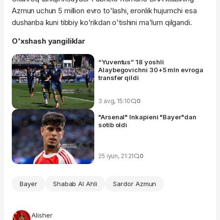
Azmun uchun 5 million evro to'lashi, eronlik hujumchi esa
dushanba kuni tibbiy ko'rikdan o'tishini ma'lum qilgandi.
O'xshash yangiliklar
“Yuventus” 18 yoshli
Alaybegovichni 30+5 mln evroga
transfer qildi
3 avg, 15:10
0
"Arsenal" Inkapieni "Bayer"dan
sotib oldi
25 iyun, 21:21
0
Bayer
Shabab Al Ahli
Sardor Azmun
Alisher