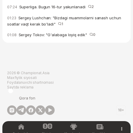
Superliga. Bugun 16-tur yakunlanadi
2
07:24
Sergey Lushchan: "Bizdagi muammolarni sanash uchun
01:23
soatlar vaqt kerak bo'ladi"
1
Sergey Tokov: "G'alabaga loyiq edik"
0
01:08
2026 © Championat.Asia
Maxfiylik siyosati
Foydalanuvchi shartnomasi
Saytda reklama
Qora fon
18+