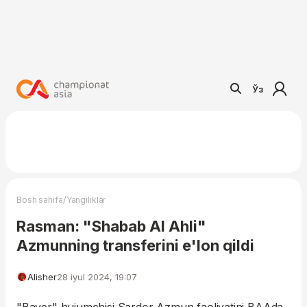
Ўз
/
Bosh sahifa
Yangiliklar
Rasman: "Shabab Al Ahli"
Azmunning transferini e'lon qildi
Alisher
28 iyul 2024, 19:07