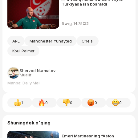
Turkiyada ish boshladi
6 avg, 14:25
2
APL
Manchester Yunayted
Chelsi
Koul Palmer
Sherzod Nurmatov
Muallif
Manba: Daily Mail
1
0
0
0
0
Shuningdek o'qing
Emeri Martinesning “Aston