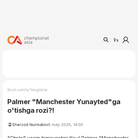
Ўз
/
Bosh sahifa
Yangiliklar
Palmer "Manchester Yunayted"ga
o'tishga rozi?!
Sherzod Nurmatov
8 may 2026, 14:00