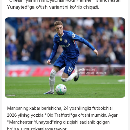
"Chelsi" yarim himoyachisi Koul Palmer "Manchester
Yunayted"ga o'tish variantini ko'rib chiqadi.
Manbaning xabar berishicha, 24 yoshli ingliz futbolchisi
2026 yilning yozida "Old Trafford"ga o'tishi mumkin. Agar
"Manchester Yunayted"ning qiziqishi saqlanib qolgan
bo'lsa, u muzokaralarga tayyor.