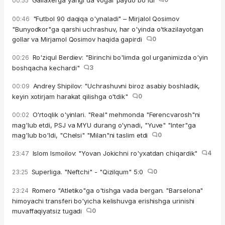
Gallaxerga yangi da'vogar paydo bo'ldi
00:55
"Futbol 90 daqiqa o'ynaladi" – Mirjalol Qosimov
00:46
"Bunyodkor"ga qarshi uchrashuv, har o'yinda o'tkazilayotgan
gollar va Mirjamol Qosimov haqida gapirdi
0
Ro'ziqul Berdiev: "Birinchi bo'limda gol urganimizda o'yin
00:26
boshqacha kechardi"
3
Andrey Shipilov: "Uchrashuvni biroz asabiy boshladik,
00:09
keyin xotirjam harakat qilishga o'tdik"
0
O'rtoqlik o'yinlari. "Real" mehmonda "Ferencvarosh"ni
00:02
mag'lub etdi, PSJ va MYU durang o'ynadi, "Yuve" "Inter"ga
mag'lub bo'ldi, "Chelsi" "Milan"ni taslim etdi
0
Islom Ismoilov: "Yovan Jokichni ro'yxatdan chiqardik"
4
23:47
Superliga. "Neftchi" - "Qizilqum" 5:0
0
23:25
Romero "Atletiko"ga o'tishga vada bergan. "Barselona"
23:24
himoyachi transferi bo'yicha kelishuvga erishishga urinishi
muvaffaqiyatsiz tugadi
0