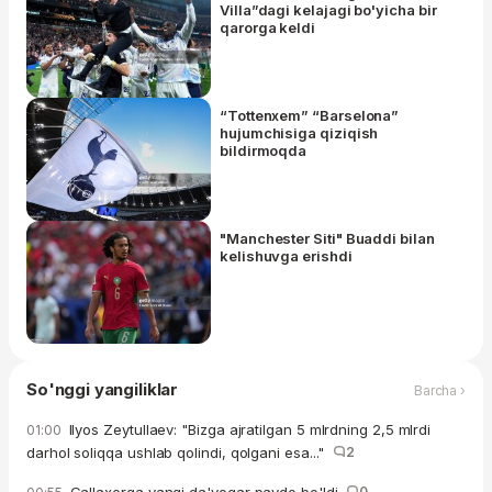
Villa”dagi kelajagi bo'yicha bir
qarorga keldi
“Tottenxem” “Barselona”
hujumchisiga qiziqish
bildirmoqda
"Manchester Siti" Buaddi bilan
kelishuvga erishdi
So'nggi yangiliklar
Barcha ›
Ilyos Zeytullaev: "Bizga ajratilgan 5 mlrdning 2,5 mlrdi
01:00
darhol soliqqa ushlab qolindi, qolgani esa..."
2
0