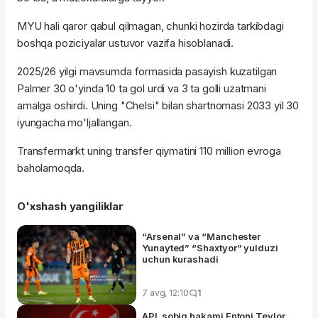
MYU hali qaror qabul qilmagan, chunki hozirda tarkibdagi
boshqa poziciyalar ustuvor vazifa hisoblanadi.
2025/26 yilgi mavsumda formasida pasayish kuzatilgan
Palmer 30 o'yinda 10 ta gol urdi va 3 ta golli uzatmani
amalga oshirdi. Uning "Chelsi" bilan shartnomasi 2033 yil 30
iyungacha mo'ljallangan.
Transfermarkt uning transfer qiymatini 110 million evroga
baholamoqda.
O'xshash yangiliklar
“Arsenal” va “Manchester
Yunayted” “Shaxtyor” yulduzi
uchun kurashadi
7 avg, 12:10
1
APL sobiq hakami Entoni Teylor