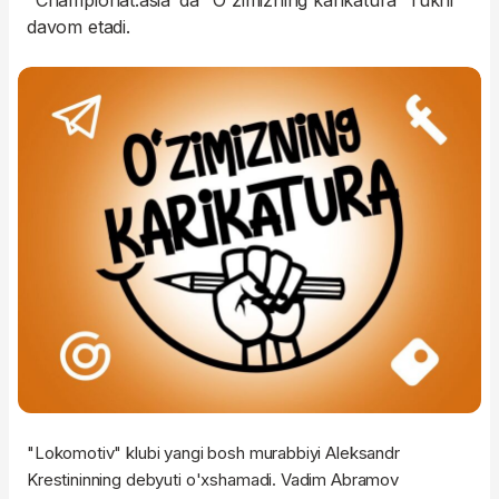
"Championat.asia"da "O'zimizning karikatura" rukni
davom etadi.
"Lokomotiv" klubi yangi bosh murabbiyi Aleksandr
Krestininning debyuti o'xshamadi. Vadim Abramov