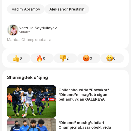
Vadim Abramov
Aleksandr Krestinin
Narzulla Saydullayev
Muallif
Manba: Championat.asia
6
0
2
0
0
Shuningdek o'qing
Gollar shousida "Paxtakor"
"Dinamo"ni mag'lub etgan
bellashuvdan GALEREYA
"Dinamo" mashg'ulotlari
Championat.asia obektivida