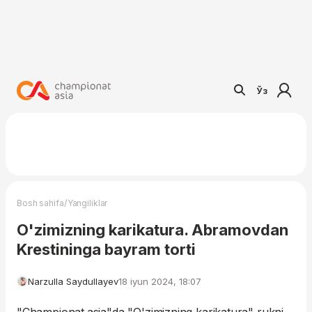
Ўз
/
Bosh sahifa
Yangiliklar
O'zimizning karikatura. Abramovdan
Krestininga bayram torti
Narzulla Saydullayev
18 iyun 2024, 18:07