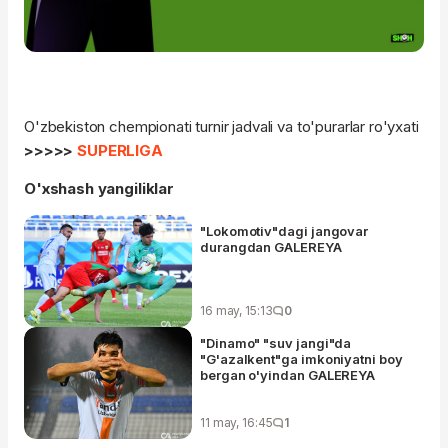
O'zbekiston chempionati turnir jadvali va to'purarlar ro'yxati
>>>>>
SUPERLIGA
O'xshash yangiliklar
"Lokomotiv"dagi jangovar
durangdan GALEREYA
16 may, 15:13
0
"Dinamo" "suv jangi"da
"G'azalkent"ga imkoniyatni boy
bergan o'yindan GALEREYA
11 may, 16:45
1