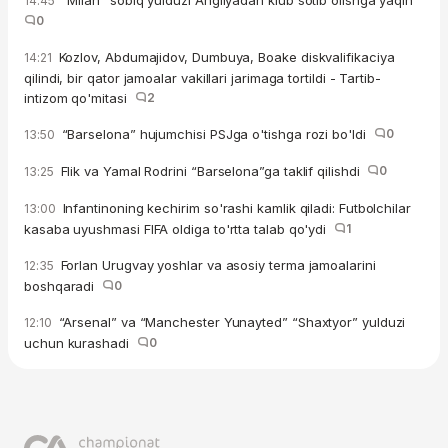
"Milan" sobiq yulduzi Angliyadan klub sotib olishga yaqin
14:45
0
Kozlov, Abdumajidov, Dumbuya, Boake diskvalifikaciya
14:21
qilindi, bir qator jamoalar vakillari jarimaga tortildi - Tartib-
intizom qo'mitasi
2
“Barselona” hujumchisi PSJga o'tishga rozi bo'ldi
0
13:50
Flik va Yamal Rodrini “Barselona”ga taklif qilishdi
0
13:25
Infantinoning kechirim so'rashi kamlik qiladi: Futbolchilar
13:00
kasaba uyushmasi FIFA oldiga to'rtta talab qo'ydi
1
Forlan Urugvay yoshlar va asosiy terma jamoalarini
12:35
boshqaradi
0
“Arsenal” va “Manchester Yunayted” “Shaxtyor” yulduzi
12:10
uchun kurashadi
0