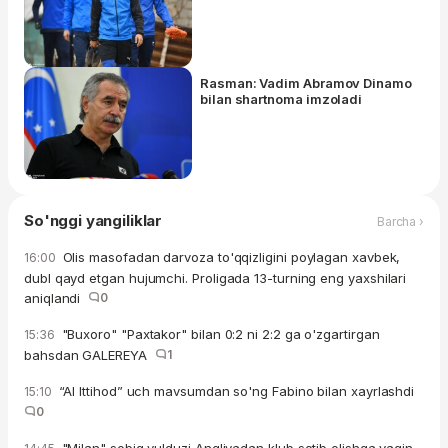
Rasman: Vadim Abramov Dinamo
bilan shartnoma imzoladi
So'nggi yangiliklar
Barcha ›
Olis masofadan darvoza to'qqizligini poylagan xavbek,
16:00
dubl qayd etgan hujumchi. Proligada 13-turning eng yaxshilari
aniqlandi
0
"Buxoro" "Paxtakor" bilan 0:2 ni 2:2 ga o'zgartirgan
15:36
bahsdan GALEREYA
1
“Al Ittihod” uch mavsumdan so'ng Fabino bilan xayrlashdi
15:10
0