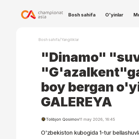
Bosh sahifa
O'yinlar
M
/
Bosh sahifa
Yangiliklar
"Dinamo" "suv
"G'azalkent"g
boy bergan o'y
GALEREYA
Tolibjon Qosimov
11 may 2026, 16:45
O'zbekiston kubogida 1-tur bellashuv