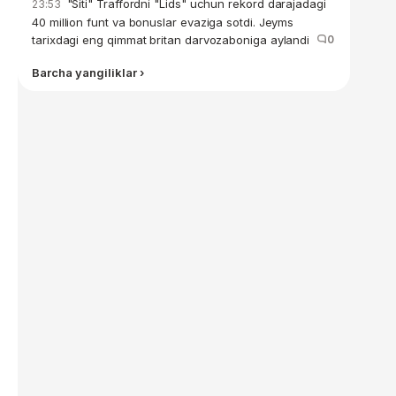
"Siti" Traffordni "Lids" uchun rekord darajadagi
23:53
40 million funt va bonuslar evaziga sotdi. Jeyms
tarixdagi eng qimmat britan darvozaboniga aylandi
0
Barcha yangiliklar ›