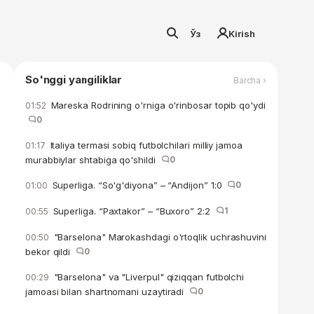
Ўз
Kirish
So'nggi yangiliklar
Barcha ›
Mareska Rodrining o'rniga o'rinbosar topib qo'ydi
01:52
0
Italiya termasi sobiq futbolchilari milliy jamoa
01:17
murabbiylar shtabiga qo'shildi
0
Superliga. “So'g'diyona” – “Andijon” 1:0
0
01:00
Superliga. “Paxtakor” – “Buxoro” 2:2
1
00:55
"Barselona" Marokashdagi o'rtoqlik uchrashuvini
00:50
bekor qildi
0
"Barselona" va "Liverpul" qiziqqan futbolchi
00:29
jamoasi bilan shartnomani uzaytiradi
0