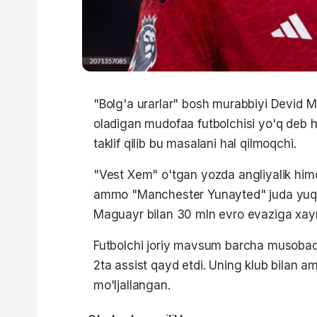
"Bolg'a urarlar" bosh murabbiyi Devid 
oladigan mudofaa futbolchisi yo'q deb h
taklif qilib bu masalani hal qilmoqchi.
"Vest Xem" o'tgan yozda angliyalik him
ammo "Manchester Yunayted" juda yuqori 
Maguayr bilan 30 mln evro evaziga xayr
Futbolchi joriy mavsum barcha musobaq
2ta assist qayd etdi. Uning klub bilan 
mo'ljallangan.