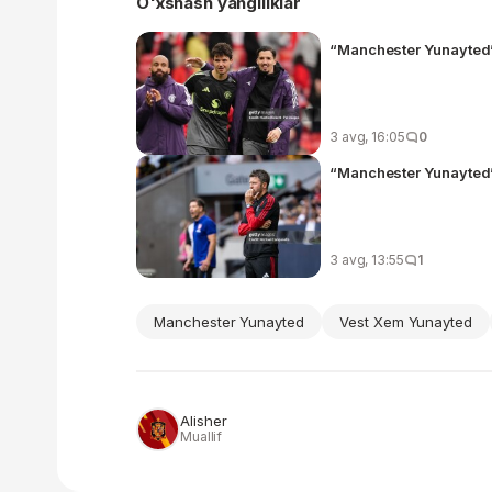
O'xshash yangiliklar
“Manchester Yunayted” 
3 avg, 16:05
0
“Manchester Yunayted”
3 avg, 13:55
1
Manchester Yunayted
Vest Xem Yunayted
Alisher
Muallif