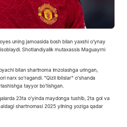
Moyes uning jamoasida bosh bilan yaxshi o'ynay
isoblaydi. Shotlandiyalik mutaxassis Maguayrni
oyachi bilan shartnoma imzolashga uringan,
narx so'ragandi. "Qizil iblislar" o'shanda
lashishga tayyor bo'lishgan.
alarda 23ta o'yinda maydonga tushib, 2ta gol va
amaldagi shartnomasi 2025 yilning yoziga qadar