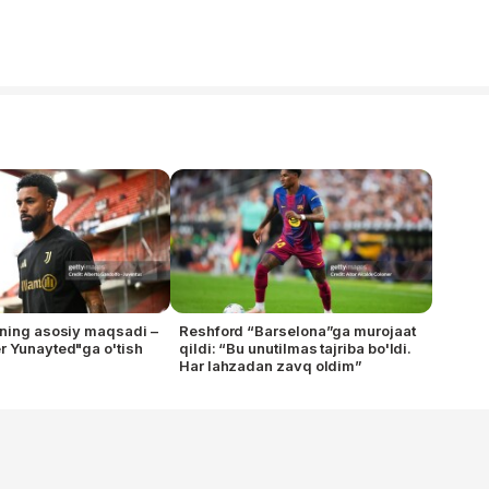
ning asosiy maqsadi –
Reshford “Barselona”ga murojaat
 Yunayted"ga o'tish
qildi: “Bu unutilmas tajriba bo'ldi.
Har lahzadan zavq oldim”