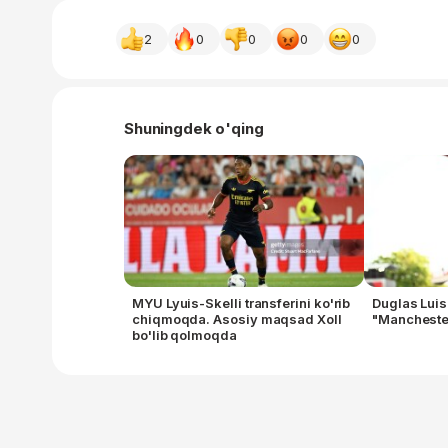
2
0
0
0
0
Shuningdek o'qing
MYU Lyuis-Skelli transferini ko'rib
Duglas Luis
chiqmoqda. Asosiy maqsad Xoll
"Manchester
bo'lib qolmoqda