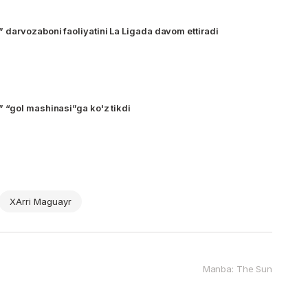
darvozaboni faoliyatini La Ligada davom ettiradi
 “gol mashinasi”ga ko'z tikdi
XArri Maguayr
Manba: The Sun