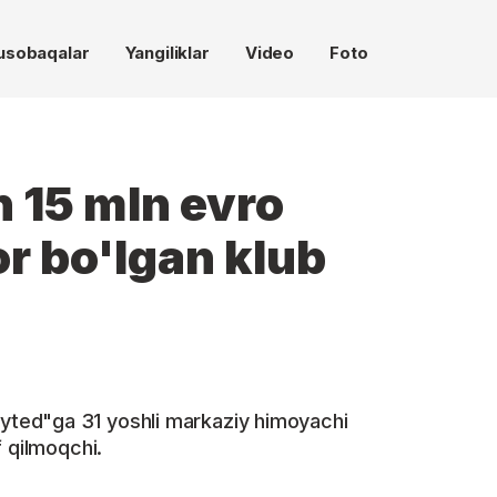
usobaqalar
Yangiliklar
Video
Foto
 15 mln evro
r bo'lgan klub
ted"ga 31 yoshli markaziy himoyachi
f qilmoqchi.