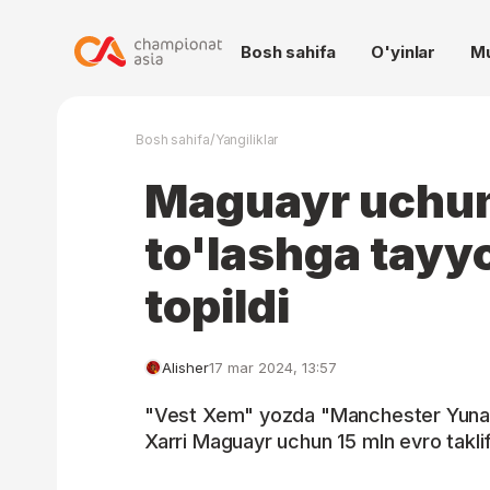
Bosh sahifa
O'yinlar
M
/
Bosh sahifa
Yangiliklar
Maguayr uchun
to'lashga tayyo
topildi
Alisher
17 mar 2024, 13:57
"Vest Xem" yozda "Manchester Yunay
Xarri Maguayr uchun 15 mln evro takli