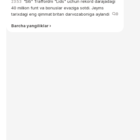
"Siti" Traffordni "Lids" uchun rekord darajadagi
23:53
40 million funt va bonuslar evaziga sotdi. Jeyms
tarixdagi eng qimmat britan darvozaboniga aylandi
0
Barcha yangiliklar ›