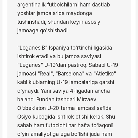
argentinalik futbolchilarni ham dastlab
yoshlar jamoalarida maydonga
tushirishadi, shundan keyin asosiy
jamoaga qo'shishadi.
"Leganes B" Ispaniya to'rtinchi ligasida
ishtirok etadi va bu jamoa saviyasi
"Leganes" U-19'dan pastroq. Sababi U-19
jamoasi "Real", "Barselona" va "Atletiko"
kabi klublarning U-19 jamoalariga qarshi
o'ynaydi. Yani saviya 4-ligadan ancha
baland. Bundan tashqari Mirzaev
O'zbekiston U-20 terma jamoasi safida
Osiyo kubogida ishtirok etishi kerak. Shu
sabab ham futbolchi har hafta to'laqonli
o'yin amaliyotiga ega bo'lishi juda ham