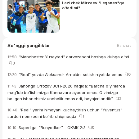
Lazizbek Mirzaev "Leganes"ga
o'tadimi?
So'nggi yangiliklar
Barcha ›
"Manchester Yunayted" darvozaboni boshqa klubga o'tdi
12:58
0
"Real" yozda Aleksandr-Arnoldni sotish niyatida emas
0
12:20
Jahongir O'rozov JCH-2026 haqida: “Barcha o'yinlarda
11:43
mag'lub bo'lishimizga Kannavaro aybdor emas. O'zimizga
bo'lgan ishonchimiz unchalik emas edi, hayajonlandik”
2
"Real" yarim himoyani kuchaytirish uchun "Yuventus"
10:40
sardori nomzodini ko'rib chiqmoqda
1
Superliga. “Bunyodkor” - OKMK 2:3
0
10:10
UEFA jazmani bilan bog'liq janjal sabab Infantinoning