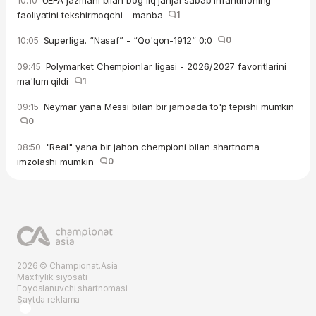
10:10
faoliyatini tekshirmoqchi - manba
1
Superliga. “Nasaf” - “Qo'qon-1912“ 0:0
0
10:05
Polymarket Chempionlar ligasi - 2026/2027 favoritlarini
09:45
ma'lum qildi
1
Neymar yana Messi bilan bir jamoada to'p tepishi mumkin
09:15
0
"Real" yana bir jahon chempioni bilan shartnoma
08:50
imzolashi mumkin
0
2026 © Championat.Asia
Maxfiylik siyosati
Foydalanuvchi shartnomasi
Saytda reklama