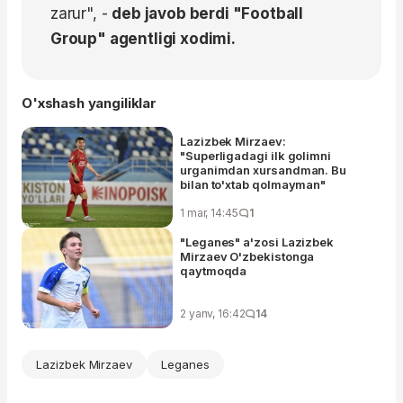
zarur", -
deb javob berdi "Football
Group" agentligi xodimi.
O'xshash yangiliklar
Lazizbek Mirzaev:
"Superligadagi ilk golimni
urganimdan xursandman. Bu
bilan to'xtab qolmayman"
1 mar, 14:45
1
"Leganes" a'zosi Lazizbek
Mirzaev O'zbekistonga
qaytmoqda
2 yanv, 16:42
14
Lazizbek Mirzaev
Leganes