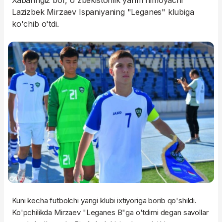
Xabaringiz bor, o'zbekistonlik yarim himoyachi
Lazizbek Mirzaev Ispaniyaning "Leganes" klubiga
ko'chib o'tdi.
Kuni kecha futbolchi yangi klubi ixtiyoriga borib qo'shildi.
Ko'pchilikda Mirzaev "Leganes B"ga o'tdimi degan savollar