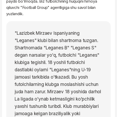
paydo bo'lmoqda. Biz futbolchining huquqini himoya
qiluvchi "Football Group" agentligiga shu savol bilan
yuzlandik.
"Lazizbek Mirzaev Ispaniyaning
"Leganes" klubi bilan shartnoma tuzgan.
Shartnomada "Leganes B" "Leganes S"
degan narsalar yo'q, futbolchi "Leganes"
klubiga tegishli. 18 yoshli futbolchi
dastlabki oylarni "Leganes"ning U-19
jamoasi tarkibida o'tkazadi. Bu yosh
futolchilarning klubga moslashishi uchun
juda ham zarur. Mirzaev 18 yoshida darhol
La ligada o'ynab ketmasligini ko'pchilik
yaxshi tushunib turibdi. Klub murabbiylari
jamoaga kelgan braziliyalik yoki