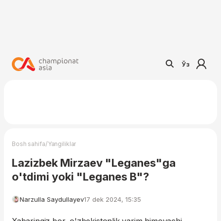
Ўз
/
Bosh sahifa
Yangiliklar
Lazizbek Mirzaev "Leganes"ga
o'tdimi yoki "Leganes B"?
Narzulla Saydullayev
17 dek 2024, 15:35