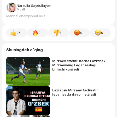
Narzulla Saydullayev
Muallif
Manba: championat.asia
26
0
1
0
0
Shuningdek o'qing
Mirzaev effekti! Kecha Lazizbek
Mirzaevning Leganesdagi
birinchi kuni edi
Lazizbek Mirzaev faoliyatini
Ispaniyada davom ettiradi