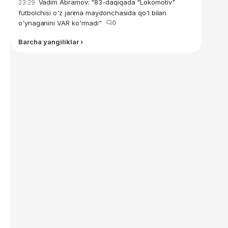
Vadim Abramov: "83-daqiqada "Lokomotiv"
23:29
futbolchisi o'z jarima maydonchasida qo'l bilan
o'ynaganini VAR ko'rmadi"
0
Barcha yangiliklar ›