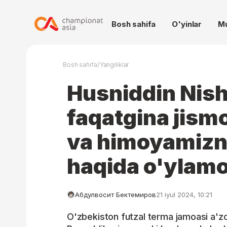
Bosh sahifa
O'yinlar
M
/
Bosh sahifa
Yangiliklar
Husniddin Nish
faqatgina jism
va himoyamizn
haqida o'ylam
Абдулвосит Бектемиров
21 iyul 2024, 10:21
O'zbekiston futzal terma jamoasi a'zo