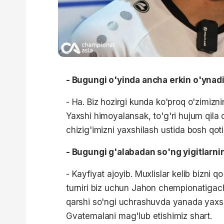
- Bugungi o'yinda ancha erkin o'ynad
- Ha. Biz hozirgi kunda ko'proq o'zimiz
Yaxshi himoyalansak, to'g'ri hujum qil
chizig'imizni yaxshilash ustida bosh qoti
- Bugungi g'alabadan so'ng yigitlarni
- Kayfiyat ajoyib. Muxlislar kelib bizni
turniri biz uchun Jahon chempionatigach
qarshi so'ngi uchrashuvda yanada yaxshi
Gvatemalani mag'lub etishimiz shart.