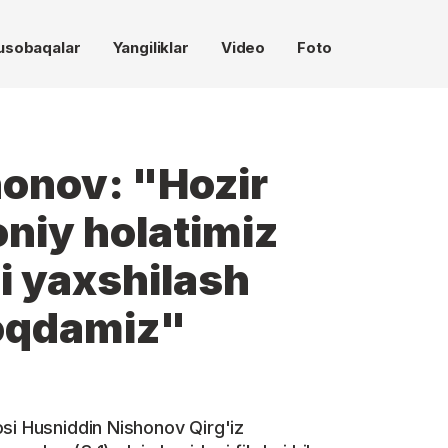
usobaqalar
Yangiliklar
Video
Foto
onov: "Hozir
oniy holatimiz
i yaxshilash
oqdamiz"
si Husniddin Nishonov Qirg'iz