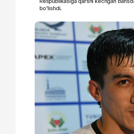
Respublikasiga qarshi kechgan bahsdan 
bo'lishdi.