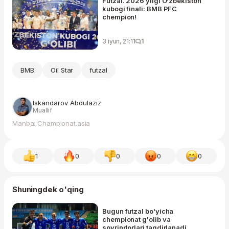
Futzal. 2026 yilgi O'zbekiston
kubogi finali: BMB PFC
chempion!
3 iyun, 21:11
1
BMB
Oil Star
futzal
Iskandarov Abdulaziz
Muallif
Manba: Championat.asia
1
0
0
0
0
Shuningdek o'qing
Bugun futzal bo'yicha
chempionat g'olib va
sovrindorlari taqdirlanadi