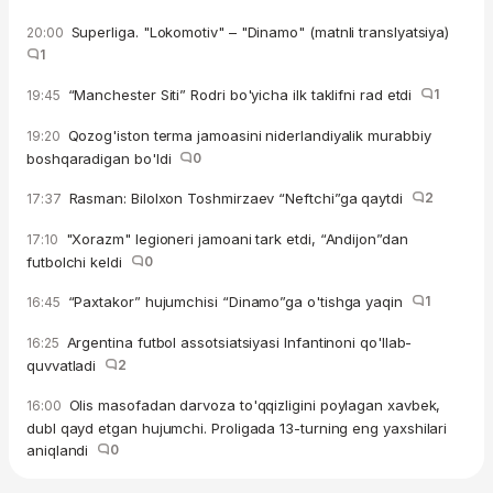
Superliga. "Lokomotiv" – "Dinamo" (matnli translyatsiya)
20:00
1
“Manchester Siti” Rodri bo'yicha ilk taklifni rad etdi
1
19:45
Qozog'iston terma jamoasini niderlandiyalik murabbiy
19:20
boshqaradigan bo'ldi
0
Rasman: Bilolxon Toshmirzaev “Neftchi”ga qaytdi
2
17:37
"Xorazm" legioneri jamoani tark etdi, “Andijon”dan
17:10
futbolchi keldi
0
“Paxtakor” hujumchisi “Dinamo”ga o'tishga yaqin
1
16:45
Argentina futbol assotsiatsiyasi Infantinoni qo'llab-
16:25
quvvatladi
2
Olis masofadan darvoza to'qqizligini poylagan xavbek,
16:00
dubl qayd etgan hujumchi. Proligada 13-turning eng yaxshilari
aniqlandi
0