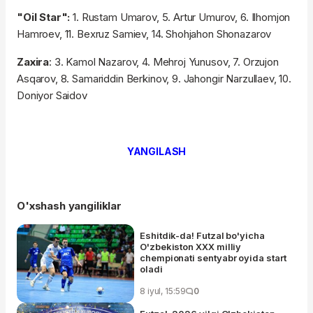
"Oil Star":
1. Rustam Umarov, 5. Artur Umurov, 6. Ilhomjon
Hamroev, 11. Bexruz Samiev, 14. Shohjahon Shonazarov
Zaxira
: 3. Kamol Nazarov, 4. Mehroj Yunusov, 7. Orzujon
Asqarov, 8. Samariddin Berkinov, 9. Jahongir Narzullaev, 10.
Doniyor Saidov
YANGILASH
O'xshash yangiliklar
Eshitdik-da! Futzal bo'yicha
O'zbekiston XXX milliy
chempionati sentyabr oyida start
oladi
8 iyul, 15:59
0