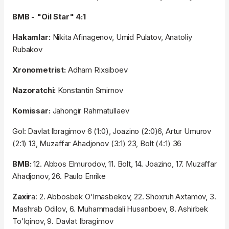
BMB - "Oil Star" 4:1
Hakamlar:
Nikita Afinagenov, Umid Pulatov, Anatoliy
Rubakov
Xronometrist:
Adham Rixsiboev
Nazoratchi:
Konstantin Smirnov
Komissar:
Jahongir Rahmatullaev
Gol: Davlat Ibragimov 6 (1:0), Joazino (2:0)6, Artur Umurov
(2:1) 13, Muzaffar Ahadjonov (3:1) 23, Bolt (4:1) 36
BMB:
12. Abbos Elmurodov, 11. Bolt, 14. Joazino, 17. Muzaffar
Ahadjonov, 26. Paulo Enrike
Zaxir
a: 2. Abbosbek O'lmasbekov, 22. Shoxruh Axtamov, 3.
Mashrab Odilov, 6. Muhammadali Husanboev, 8. Ashirbek
To'lqinov, 9. Davlat Ibragimov