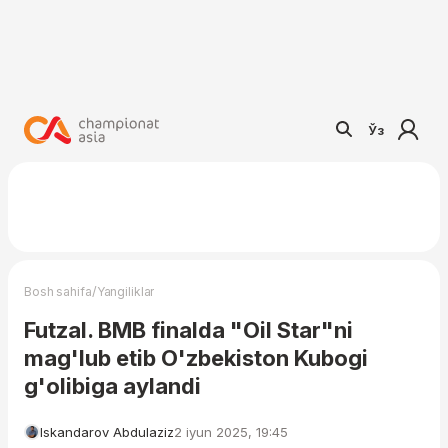
Ўз
/
Bosh sahifa
Yangiliklar
Futzal. BMB finalda "Oil Star"ni
mag'lub etib O'zbekiston Kubogi
g'olibiga aylandi
Iskandarov Abdulaziz
2 iyun 2025, 19:45