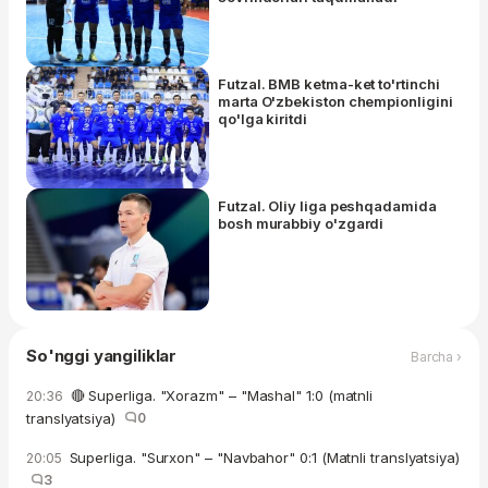
Futzal. BMB ketma-ket to'rtinchi
marta O'zbekiston chempionligini
qo'lga kiritdi
Futzal. Oliy liga peshqadamida
bosh murabbiy o'zgardi
So'nggi yangiliklar
Barcha ›
🔴 Superliga. "Xorazm" – "Mashal" 1:0 (matnli
20:36
translyatsiya)
0
Superliga. "Surxon" – "Navbahor" 0:1 (Matnli translyatsiya)
20:05
3