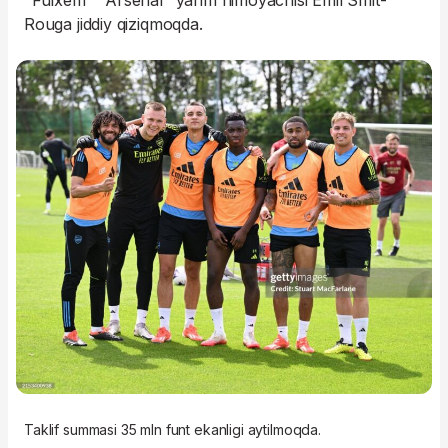
"Fulxem" "Arsenal" yarim himoyachisi Emil Smit-
Rouga jiddiy qiziqmoqda.
Taklif summasi 35 mln funt ekanligi aytilmoqda.