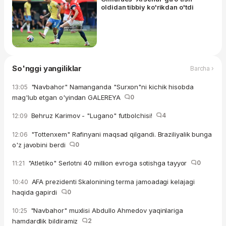
oldidan tibbiy ko'rikdan o'tdi
So'nggi yangiliklar
Barcha ›
"Navbahor" Namanganda "Surxon"ni kichik hisobda
13:05
mag'lub etgan o'yindan GALEREYA
0
Behruz Karimov - "Lugano" futbolchisi!
4
12:09
"Tottenxem" Rafinyani maqsad qilgandi. Braziliyalik bunga
12:06
o'z javobini berdi
0
"Atletiko" Serlotni 40 million evroga sotishga tayyor
0
11:21
AFA prezidenti Skalonining terma jamoadagi kelajagi
10:40
haqida gapirdi
0
"Navbahor" muxlisi Abdullo Ahmedov yaqinlariga
10:25
hamdardlik bildiramiz
2