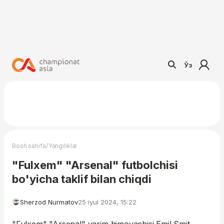
Ўз
/
Bosh sahifa
Yangiliklar
"Fulxem" "Arsenal" futbolchisi
bo'yicha taklif bilan chiqdi
Sherzod Nurmatov
25 iyul 2024, 15:22