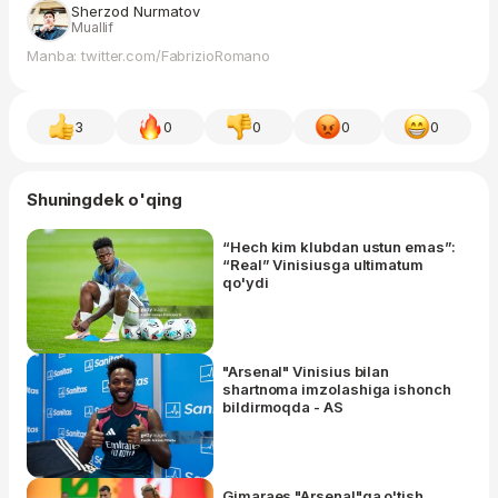
Sherzod Nurmatov
Muallif
Manba: twitter.com/FabrizioRomano
3
0
0
0
0
Shuningdek o'qing
“Hech kim klubdan ustun emas”:
“Real” Vinisiusga ultimatum
qo'ydi
"Arsenal" Vinisius bilan
shartnoma imzolashiga ishonch
bildirmoqda - AS
Gimaraes "Arsenal"ga o'tish