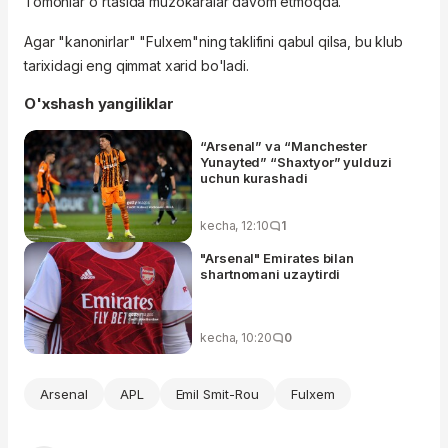
Tomonlar o'rtasida muzokaralar davom etmoqda.
Agar "kanonirlar" "Fulxem"ning taklifini qabul qilsa, bu klub
tarixidagi eng qimmat xarid bo'ladi.
O'xshash yangiliklar
“Arsenal” va “Manchester
Yunayted” “Shaxtyor” yulduzi
uchun kurashadi
kecha, 12:10
1
"Arsenal" Emirates bilan
shartnomani uzaytirdi
kecha, 10:20
0
Arsenal
APL
Emil Smit-Rou
Fulxem