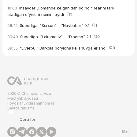
Insayder Diomande kelganidan so'ng "Real"ni tark
10:00
etadigan o'yinchi nomini aytdi
1
Superliga. “Surxon” – “Navbahor” 0:1
1
09:45
Superliga. “Lokomotiv” – “Dinamo” 2:1
0
09:40
"Liverpul" Barkola bo'yicha kelishuvga erishdi
0
09:35
2026 © Championat.Asia
Maxfiylik siyosati
Foydalanuvchi shartnomasi
Saytda reklama
Qora fon
18+