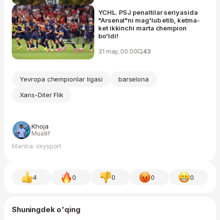
YCHL. PSJ penaltilar seriyasida
"Arsenal"ni mag'lub etib, ketma-
ket ikkinchi marta chempion
bo'ldi!
31 may, 00:00
43
Yevropa chempionlar ligasi
barselona
Xans-Diter Flik
Khoja
Muallif
Manba: skysport
4
0
0
0
0
Shuningdek o'qing