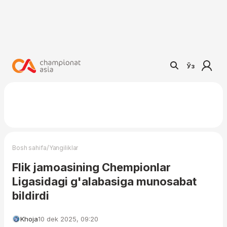
Ўз
/
Bosh sahifa
Yangiliklar
Flik jamoasining Chempionlar
Ligasidagi g'alabasiga munosabat
bildirdi
Khoja
10 dek 2025, 09:20