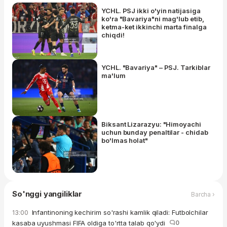
YCHL. PSJ ikki o'yin natijasiga
ko'ra "Bavariya"ni mag'lub etib,
ketma-ket ikkinchi marta finalga
chiqdi!
YCHL. "Bavariya" – PSJ. Tarkiblar
ma'lum
Biksant Lizarazyu: "Himoyachi
uchun bunday penaltilar - chidab
bo'lmas holat"
So'nggi yangiliklar
Barcha ›
Infantinoning kechirim so'rashi kamlik qiladi: Futbolchilar
13:00
kasaba uyushmasi FIFA oldiga to'rtta talab qo'ydi
0