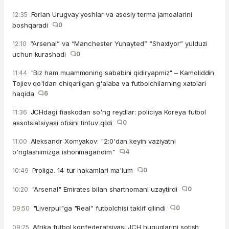
Forlan Urugvay yoshlar va asosiy terma jamoalarini
12:35
boshqaradi
0
“Arsenal” va “Manchester Yunayted” “Shaxtyor” yulduzi
12:10
uchun kurashadi
0
"Biz ham muammoning sababini qidiryapmiz" – Kamoliddin
11:44
Tojiev qo'ldan chiqarilgan g'alaba va futbolchilarning xatolari
haqida
6
JCHdagi fiaskodan so'ng reydlar: policiya Koreya futbol
11:36
assotsiatsiyasi ofisini tintuv qildi
0
Aleksandr Xomyakov: "2:0'dan keyin vaziyatni
11:00
o'nglashimizga ishonmagandim"
4
Proliga. 14-tur hakamlari ma'lum
0
10:49
"Arsenal" Emirates bilan shartnomani uzaytirdi
0
10:20
"Liverpul"ga "Real" futbolchisi taklif qilindi
0
09:50
Afrika futbol konfederatsiyasi JCH huquqlarini sotish
09:25