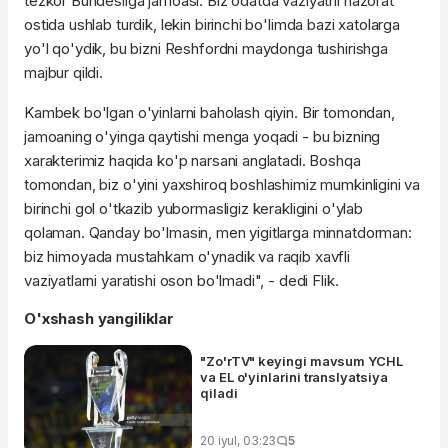
tezkor Bundesliga jamoasi. Biz odatda vaziyatni nazorat
ostida ushlab turdik, lekin birinchi bo'limda bazi xatolarga
yo'l qo'ydik, bu bizni Reshfordni maydonga tushirishga
majbur qildi.
Kambek bo'lgan o'yinlarni baholash qiyin. Bir tomondan,
jamoaning o'yinga qaytishi menga yoqadi - bu bizning
xarakterimiz haqida ko'p narsani anglatadi. Boshqa
tomondan, biz o'yini yaxshiroq boshlashimiz mumkinligini va
birinchi gol o'tkazib yubormasligiz kerakligini o'ylab
qolaman. Qanday bo'lmasin, men yigitlarga minnatdorman:
biz himoyada mustahkam o'ynadik va raqib xavfli
vaziyatlarni yaratishi oson bo'lmadi", - dedi Flik.
O'xshash yangiliklar
"Zo'rTV" keyingi mavsum YCHL
va EL o'yinlarini translyatsiya
qiladi
20 iyul, 03:23
5