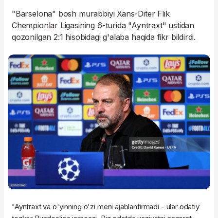
"Barselona" bosh murabbiyi Xans-Diter Flik
Chempionlar Ligasining 6-turida "Ayntraxt" ustidan
qozonilgan 2:1 hisobidagi g'alaba haqida fikr bildirdi.
"Ayntraxt va o'yinning o'zi meni ajablantirmadi - ular odatiy