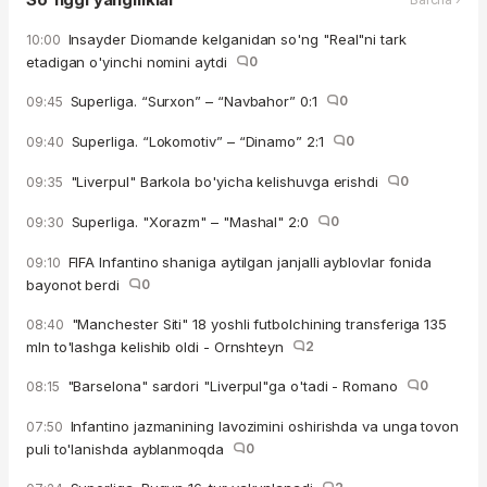
Insayder Diomande kelganidan so'ng "Real"ni tark
10:00
etadigan o'yinchi nomini aytdi
0
Superliga. “Surxon” – “Navbahor” 0:1
0
09:45
Superliga. “Lokomotiv” – “Dinamo” 2:1
0
09:40
"Liverpul" Barkola bo'yicha kelishuvga erishdi
0
09:35
Superliga. "Xorazm" – "Mashal" 2:0
0
09:30
FIFA Infantino shaniga aytilgan janjalli ayblovlar fonida
09:10
bayonot berdi
0
"Manchester Siti" 18 yoshli futbolchining transferiga 135
08:40
mln to'lashga kelishib oldi - Ornshteyn
2
"Barselona" sardori "Liverpul"ga o'tadi - Romano
0
08:15
Infantino jazmanining lavozimini oshirishda va unga tovon
07:50
puli to'lanishda ayblanmoqda
0