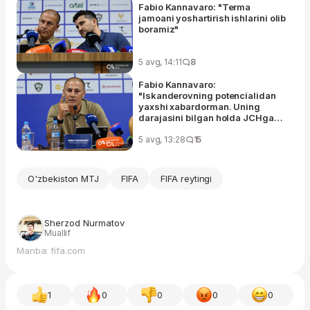
Fabio Kannavaro: "Terma
jamoani yoshartirish ishlarini olib
boramiz"
5 avg, 14:11
8
Fabio Kannavaro:
"Iskanderovning potencialidan
yaxshi xabardorman. Uning
darajasini bilgan holda JCHga
olib borganman"
5 avg, 13:28
15
O'zbekiston MTJ
FIFA
FIFA reytingi
Sherzod Nurmatov
Muallif
Manba: fifa.com
1
0
0
0
0