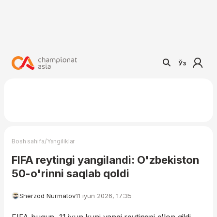
Ўз
/
Bosh sahifa
Yangiliklar
FIFA reytingi yangilandi: O'zbekiston
50-o'rinni saqlab qoldi
Sherzod Nurmatov
11 iyun 2026, 17:35