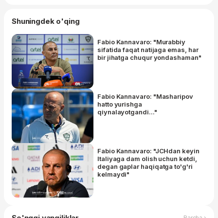
Shuningdek o'qing
Fabio Kannavaro: "Murabbiy
sifatida faqat natijaga emas, har
bir jihatga chuqur yondashaman"
Fabio Kannavaro: "Masharipov
hatto yurishga
qiynalayotgandi..."
Fabio Kannavaro: "JCHdan keyin
Italiyaga dam olish uchun ketdi,
degan gaplar haqiqatga to'g'ri
kelmaydi"
So'nggi yangiliklar
Barcha ›