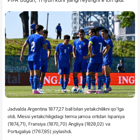
FIFA bugun, 11 iyun kuni yangi reytingni e'lon qildi.
Jadvalda Argentina 1877,27 ball bilan yetakchilikni qo'lga
oldi. Messi yetakchiligidagi terma jamoa ortidan Ispaniya
(1874,71), Fransiya (1870,70) Angliya (1828,02) va
Portugaliya (1767,85) joylashdi.