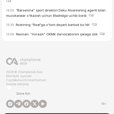
2
“Barselona” sport direktori Deku Alvaresning agenti bilan
14:00
muzokaralar o'tkazish uchun Madridga uchib bordi
0
Rodrining “Real”ga o'tishi deyarli barbod bo'ldi!
3
13:35
Rasman: "Xorazm" OKMK darvozabonini ijaraga oldi
0
13:09
2026 © Championat.Asia
Maxfiylik siyosati
Foydalanuvchi shartnomasi
Saytda reklama
Qora fon
18+