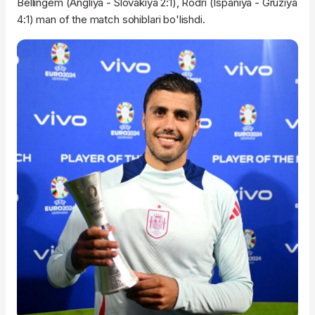
Bellingem (Angliya - Slovakiya 2:1), Rodri (Ispaniya - Gruziya
4:1) man of the match sohiblari bo'lishdi.