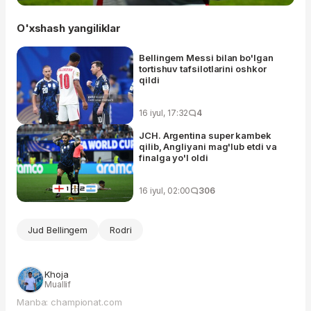
O'xshash yangiliklar
Bellingem Messi bilan bo'lgan
tortishuv tafsilotlarini oshkor
qildi
16 iyul, 17:32
4
JCH. Argentina super kambek
qilib, Angliyani mag'lub etdi va
finalga yo'l oldi
16 iyul, 02:00
306
Jud Bellingem
Rodri
Khoja
Muallif
Manba: championat.com