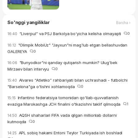
So'nggi yangiliklar
Barcha ›
“Liverpul” va PSJ Barkolya bo'yicha kelisha olmayapti
0
16:40
"Olimpik MobiUz" "Jayxun"ni mag'lub etgan bellashuvdan
16:12
GALEREYA
0
"Bunyodkor"ni qanday qutqarish mumkin? Ulug'bek
16:06
Mirzaev bilan intervyu
0
Alvares “Atletiko” rahbariyati bilan uchrashadi - futbolchi
15:40
"Barselona"ga o'tishni xohlamoqda
0
Infantino federatsiya tomonidan qo'llab-quvvatlanish
15:15
evaziga Marokashga JCH finalini o'tkazishni taklif qilmoqda
1
AQSH shaharlari FIFA vada qilgan millionlab dollarni
14:50
kutmoqda
0
APL sobiq hakami Entoni Teylor Turkiyada ish boshladi
14:25