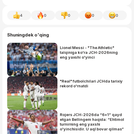
4
0
0
0
0
Shuningdek o'qing
Lionel Messi - "The Athletic"
talqiniga ko'ra JCH-2026ning
eng yaxshi o'yinci
"Real" futbolchilari JCHda tarixiy
rekord o'rnatdi
Rojers JCH-2026da “6+1” qayd
etgan Bellingem haqida: “Ehtimol
turnirning eng yaxshi
o'yinchisidir. U aql bovar qilmas”