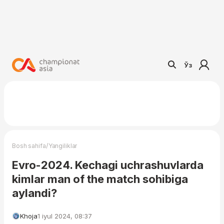
Ўз
/
Bosh sahifa
Yangiliklar
Evro-2024. Kechagi uchrashuvlarda
kimlar man of the match sohibiga
aylandi?
Khoja
1 iyul 2024, 08:37