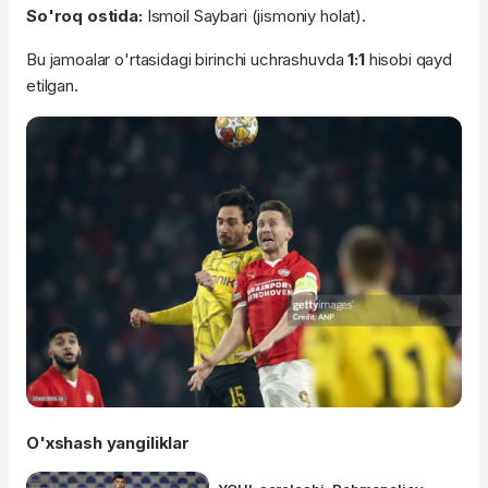
So'roq ostida:
Ismoil Saybari (jismoniy holat).
Bu jamoalar o'rtasidagi birinchi uchrashuvda
1:1
hisobi qayd
etilgan.
O'xshash yangiliklar