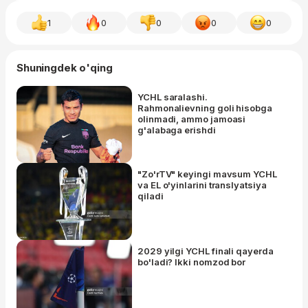
1
0
0
0
0
Shuningdek o'qing
YCHL saralashi.
Rahmonalievning goli hisobga
olinmadi, ammo jamoasi
g'alabaga erishdi
"Zo'rTV" keyingi mavsum YCHL
va EL o'yinlarini translyatsiya
qiladi
2029 yilgi YCHL finali qayerda
bo'ladi? Ikki nomzod bor