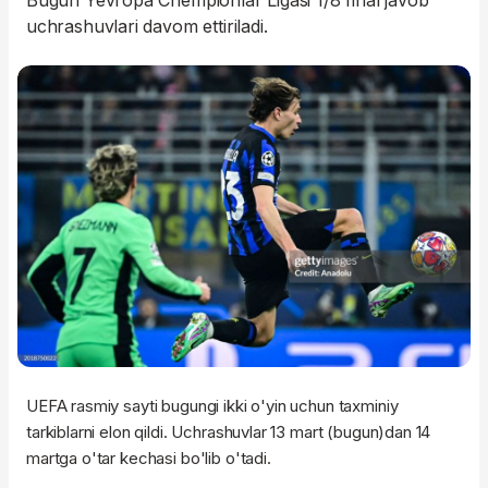
Bugun Yevropa Chempionlar Ligasi 1/8 final javob
uchrashuvlari davom ettiriladi.
UEFA rasmiy sayti bugungi ikki o'yin uchun taxminiy
tarkiblarni elon qildi. Uchrashuvlar 13 mart (bugun)dan 14
martga o'tar kechasi bo'lib o'tadi.