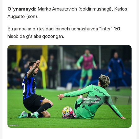
O'ynamaydi:
Marko Arnautovich (boldir mushagi), Karlos
Augusto (son).
Bu jamoalar o'rtasidagi birinchi uchrashuvda "Inter"
1:0
hisobida g'alaba qozongan.