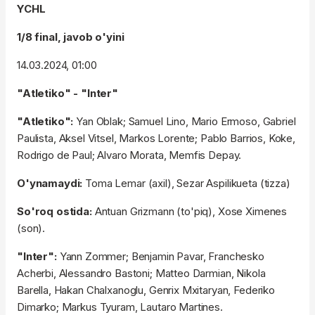
YCHL
1/8 final, javob o'yini
14.03.2024, 01:00
"Atletiko" - "Inter"
"Atletiko":
Yan Oblak; Samuel Lino, Mario Ermoso, Gabriel
Paulista, Aksel Vitsel, Markos Lorente; Pablo Barrios, Koke,
Rodrigo de Paul; Alvaro Morata, Memfis Depay.
O'ynamaydi:
Toma Lemar (axil), Sezar Aspilikueta (tizza)
So'roq ostida:
Antuan Grizmann (to'piq), Xose Ximenes
(son).
"Inter":
Yann Zommer; Benjamin Pavar, Franchesko
Acherbi, Alessandro Bastoni; Matteo Darmian, Nikola
Barella, Hakan Chalxanoglu, Genrix Mxitaryan, Federiko
Dimarko; Markus Tyuram, Lautaro Martines.