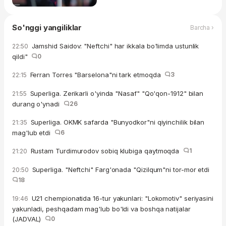
So'nggi yangiliklar
Barcha ›
Jamshid Saidov: "Neftchi" har ikkala bo'limda ustunlik
22:50
qildi"
0
Ferran Torres "Barselona"ni tark etmoqda
3
22:15
Superliga. Zerikarli o'yinda "Nasaf" "Qo'qon-1912" bilan
21:55
durang o'ynadi
26
Superliga. OKMK safarda "Bunyodkor"ni qiyinchilik bilan
21:35
mag'lub etdi
6
Rustam Turdimurodov sobiq klubiga qaytmoqda
1
21:20
Superliga. "Neftchi" Farg'onada "Qizilqum"ni tor-mor etdi
20:50
18
U21 chempionatida 16-tur yakunlari: "Lokomotiv" seriyasini
19:46
yakunladi, peshqadam mag'lub bo'ldi va boshqa natijalar
(JADVAL)
0