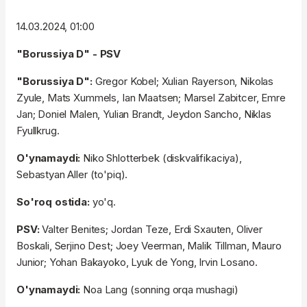
14.03.2024, 01:00
"Borussiya D" - PSV
"Borussiya D":
Gregor Kobel; Xulian Rayerson, Nikolas
Zyule, Mats Xummels, Ian Maatsen; Marsel Zabitcer, Emre
Jan; Doniel Malen, Yulian Brandt, Jeydon Sancho, Niklas
Fyullkrug.
O'ynamaydi:
Niko Shlotterbek (diskvalifikaciya),
Sebastyan Aller (to'piq).
So'roq ostida:
yo'q.
PSV:
Valter Benites; Jordan Teze, Erdi Sxauten, Oliver
Boskali, Serjino Dest; Joey Veerman, Malik Tillman, Mauro
Junior; Yohan Bakayoko, Lyuk de Yong, Irvin Losano.
O'ynamaydi:
Noa Lang (sonning orqa mushagi)