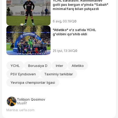
YCHL saralashi. Rahmonaliev
golli pas bergan o'yinda "Sabah"
minimal farq bilan yutqazdi
6 avg, 00:19
0
"Atletiko" o'z safida YCHL
g'olibini qo'shib oldi
25 iyul, 13:34
0
YCHL
Borussiya D
Inter
Atletiko
PSV Eyndxoven
Taxminiy tarkiblar
Yevropa chempionlar ligasi
Tolibjon Qosimov
Muallif
Manba: uefa.com