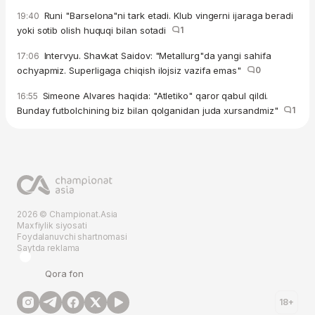
Runi "Barselona"ni tark etadi. Klub vingerni ijaraga beradi
19:40
yoki sotib olish huquqi bilan sotadi
1
Intervyu. Shavkat Saidov: "Metallurg"da yangi sahifa
17:06
ochyapmiz. Superligaga chiqish ilojsiz vazifa emas"
0
Simeone Alvares haqida: "Atletiko" qaror qabul qildi.
16:55
Bunday futbolchining biz bilan qolganidan juda xursandmiz"
1
2026 © Championat.Asia
Maxfiylik siyosati
Foydalanuvchi shartnomasi
Saytda reklama
Qora fon
18+