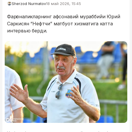
Sherzod Nurmatov
18 май 2026, 15:45
Фарғоналикларнинг афсонавий мураббийи Юрий
Саркисян “Нефтчи” матбуот хизматига катта
интервью берди.