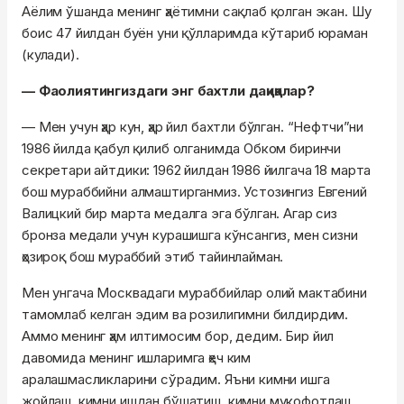
Аёлим ўшанда менинг ҳаётимни сақлаб қолган экан. Шу
боис 47 йилдан буён уни қўлларимда кўтариб юраман
(кулади).
— Фаолиятингиздаги энг бахтли дақиқалар?
— Мен учун ҳар кун, ҳар йил бахтли бўлган. “Нефтчи”ни
1986 йилда қабул қилиб олганимда Обком биринчи
секретари айтдики: 1962 йилдан 1986 йилгача 18 марта
бош мураббийни алмаштирганмиз. Устозингиз Евгений
Валицкий бир марта медалга эга бўлган. Агар сиз
бронза медали учун курашишга кўнсангиз, мен сизни
ҳозироқ бош мураббий этиб тайинлайман.
Мен унгача Москвадаги мураббийлар олий мактабини
тамомлаб келган эдим ва розилигимни билдирдим.
Аммо менинг ҳам илтимосим бор, дедим. Бир йил
давомида менинг ишларимга ҳеч ким
аралашмасликларини сўрадим. Яъни кимни ишга
жойлаш, кимни ишдан бўшатиш, кимни мукофотлаш,