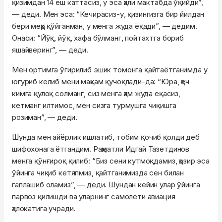
қизимдан 14 ёш каттасиз, у эса ҳали мактабда ўқийди”,
— деди. Мен эса: “Кечирасиз-у, қизингизга бир йилдан
бери меҳр қўйганман, у менга жуда ёқади”, — дедим.
Онаси: “Йўқ, йўқ, хафа бўлманг, пойтахтга бориб
яшайверинг”, — деди.
Мен ортимга ўгирилиб эшик томонга қайтаётганимда у
югуриб келиб мени маҳкам қучоқлади-да: “Юра, ҳеч
кимга қулоқ солманг, сиз менга ҳам жуда ёқасиз,
кетманг илтимос, мен сизга турмушга чиқишга
розиман”, — деди.
Шунда мен айёрлик ишлатиб, тобим қочиб қолди деб
шифохонага ётгандим. Раҳматли Идгай Тазетдинов
менга қўнғироқ қилиб: “Биз сени кутмоқдамиз, ҳозир эса
ўйинга чиқиб кетяпмиз, қайтганимизда сен билан
гаплашиб оламиз”, — деди. Шундан кейин улар ўйинга
парвоз қилишди ва уларнинг самолёти авиация
ҳалокатига учради.