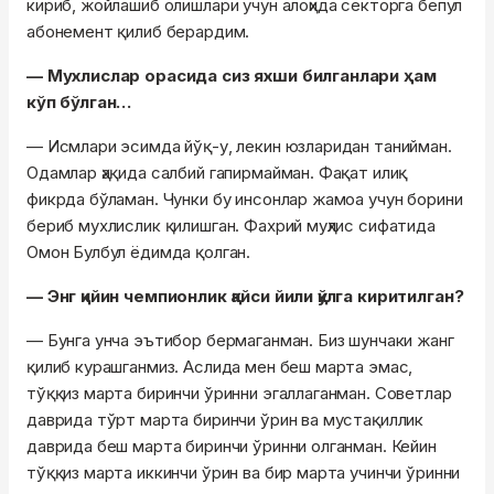
кириб, жойлашиб олишлари учун алоҳида секторга бепул
абонемент қилиб берардим.
— Мухлислар орасида сиз яхши билганлари ҳам
кўп бўлган…
— Исмлари эсимда йўқ-у, лекин юзларидан танийман.
Одамлар ҳақида салбий гапирмайман. Фақат илиқ
фикрда бўламан. Чунки бу инсонлар жамоа учун борини
бериб мухлислик қилишган. Фахрий муҳлис сифатида
Омон Булбул ёдимда қолган.
— Энг қийин чемпионлик қайси йили қўлга киритилган?
— Бунга унча эътибор бермаганман. Биз шунчаки жанг
қилиб курашганмиз. Аслида мен беш марта эмас,
тўққиз марта биринчи ўринни эгаллаганман. Советлар
даврида тўрт марта биринчи ўрин ва мустақиллик
даврида беш марта биринчи ўринни олганман. Кейин
тўққиз марта иккинчи ўрин ва бир марта учинчи ўринни