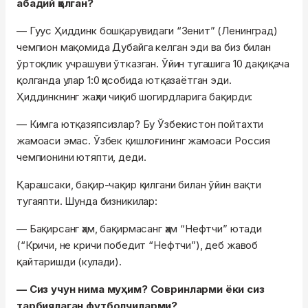
абадий қолган?
— Гуус Ҳиддинк бошқарувидаги “Зенит” (Ленинград)
чемпион мақомида Дубайга келган эди ва биз билан
ўртоқлик учрашуви ўтказган. Ўйин тугашига 10 дақиқача
қолганда улар 1:0 ҳисобида ютқазаётган эди.
Ҳиддинкнинг жаҳли чиқиб шогирдларига бақирди:
— Кимга ютқазяпсизлар? Бу Ўзбекистон пойтахти
жамоаси эмас. Ўзбек қишлоғининг жамоаси Россия
чемпионини ютяпти, деди.
Қарашсаки, бақир-чақир қилгани билан ўйин вақти
тугаяпти. Шунда бизникилар:
— Бақирсанг ҳам, бақирмасанг ҳам “Нефтчи” ютади
(“Кричи, не кричи победит “Нефтчи”), деб жавоб
қайтаришди (кулади).
— Сиз учун нима муҳим? Совринларми ёки сиз
тарбиялаган футболчиларми?