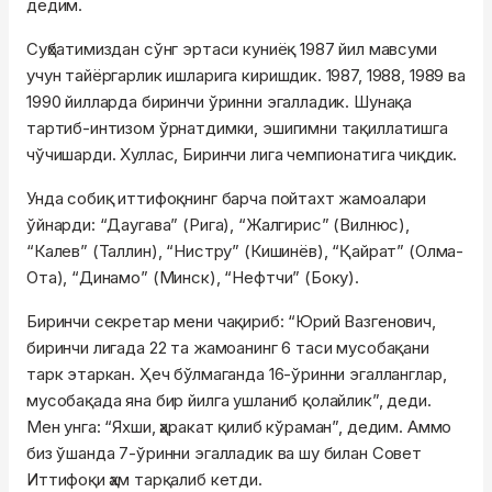
дедим.
Суҳбатимиздан сўнг эртаси куниёқ 1987 йил мавсуми
учун тайёргарлик ишларига киришдик. 1987, 1988, 1989 ва
1990 йилларда биринчи ўринни эгалладик. Шунақа
тартиб-интизом ўрнатдимки, эшигимни тақиллатишга
чўчишарди. Хуллас, Биринчи лига чемпионатига чиқдик.
Унда собиқ иттифоқнинг барча пойтахт жамоалари
ўйнарди: “Даугава” (Рига), “Жалгирис” (Вилнюс),
“Калев” (Таллин), “Нистру” (Кишинёв), “Қайрат” (Олма-
Ота), “Динамо” (Минск), “Нефтчи” (Боку).
Биринчи секретар мени чақириб: “Юрий Вазгенович,
биринчи лигада 22 та жамоанинг 6 таси мусобақани
тарк этаркан. Ҳеч бўлмаганда 16-ўринни эгалланглар,
мусобақада яна бир йилга ушланиб қолайлик”, деди.
Мен унга: “Яхши, ҳаракат қилиб кўраман”, дедим. Аммо
биз ўшанда 7-ўринни эгалладик ва шу билан Совет
Иттифоқи ҳам тарқалиб кетди.