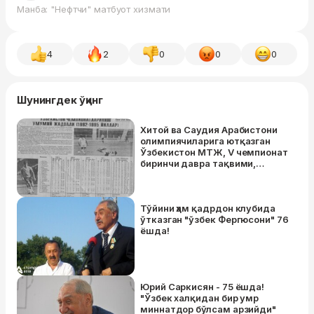
Манба: "Нефтчи" матбуот хизмати
4
2
0
0
0
Шунингдек ўқинг
Хитой ва Саудия Арабистони
олимпиячиларига ютқазган
Ўзбекистон МТЖ, V чемпионат
биринчи давра тақвими,
“муаммо кўтармаслиги”ни
айтишгани ҳақида гапирган
Юрий Саркисян. Ўзбек футболи
газеталари 27 йил аввал
Тўйини ҳам қадрдон клубида
нималар ҳақида ёзган?
ўтказган "ўзбек Фергюсони" 76
ёшда!
Юрий Саркисян - 75 ёшда!
"Ўзбек халқидан бир умр
миннатдор бўлсам арзийди"