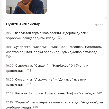
Сўнгги янгиликлар
Барча ›
Қозоғистон терма жамоасини нидерландиялик
19:20
мураббий бошқарадиган бўлди
0
Суперлига. "Хоразм" – "Машъал": Эргашев, Тўхтабоев,
19:11
Иззатов ва Стояновски асосийда, Ҳамиджонов захирада
0
Суперлига. "Сурхон" – "Навбаҳор" 0:1 (Матнли
19:00
трансляция)
3
Суперлига. "Локомотив" – "Динамо" (матнли
18:56
трансляция)
0
Расман: Билолхон Тошмирзаев “Нефтчи”га қайтди
2
17:37
"Хоразм" легионери жамоани тарк этди, “Андижон”дан
17:10
футболчи келди
0