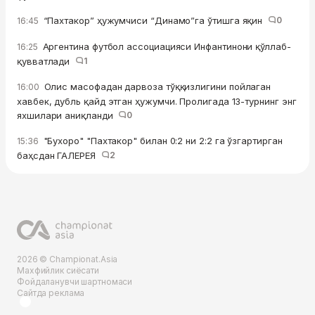
“Пахтакор” ҳужумчиси “Динамо”га ўтишга яқин
0
16:45
Аргентина футбол ассоциацияси Инфантинони қўллаб-
16:25
қувватлади
1
Олис масофадан дарвоза тўққизлигини пойлаган
16:00
хавбек, дубль қайд этган ҳужумчи. Пролигада 13-турнинг энг
яхшилари аниқланди
0
"Бухоро" "Пахтакор" билан 0:2 ни 2:2 га ўзгартирган
15:36
баҳсдан ГАЛЕРЕЯ
2
2026 © Championat.Asia
Махфийлик сиёсати
Фойдаланувчи шартномаси
Сайтда реклама