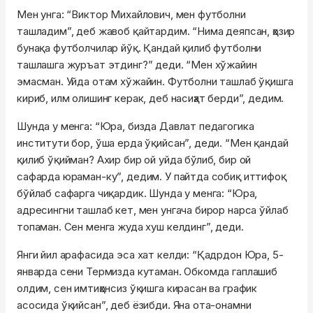
Мен унга: “Виктор Михайлович, мен футболни
ташладим”, деб жавоб қайтардим. “Нима деяпсан, ҳозир
бунақа футболчилар йўқ. Қандай қилиб футболни
ташлашга журъат этдинг?” деди. “Мен хўжайин
эмасман. Уйда отам хўжайин. Футболни ташлаб ўқишга
кириб, илм олишинг керак, деб насиҳат берди”, дедим.
Шунда у менга: “Юра, бизда Давлат педагогика
институти бор, ўша ерда ўқийсан”, деди. “Мен қандай
қилиб ўқийман? Ахир бир ой уйда бўлиб, бир ой
сафарда юраман-ку”, дедим. У пайтда собиқ иттифоқ
бўйлаб сафарга чиқардик. Шунда у менга: “Юра,
адресингни ташлаб кет, мен унгача бирор нарса ўйлаб
топаман. Сен менга жуда хуш келдинг”, деди.
Янги йил арафасида эса хат келди: “Қадрдон Юра, 5-
январда сени Термизда кутаман. Обкомда гаплашиб
олдим, сен имтиҳонсиз ўқишга кирасан ва график
асосида ўқийсан”, деб ёзибди. Яна ота-онамни