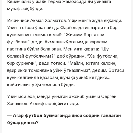
Кейинчалик у жаҳон терма жамоасида ҳам ўйнашга
муваффақ бўлди.
Иккинчиси Акмал Холматов. У ҳам менга жуда ёққанди.
Унинг тоғаси ўша пайтда Фарғонада ишларди ва бир
куни менинг ёнимга келиб: “Жияним бор, яхши
футболчи”, деди. Акмални кўрганимда қарасам
пастгина бўйли бола экан. Мен унга қарата: “Шу
болакай футболчими?” деб сўрадим. “Ҳа, футболчи,
бир кўрингчи”, деди тоғаси. “Майли, эртага келсин,
ҳозир икки томонлама ўйин ўтказяпмиз”, дедим. Эртаси
куни келганида қарасам, шунақа ўйнаб кетдики...
кейинчалик у ҳам чемпион бўлди.
Учинчиси эса, менда ўйнаган ажойиб ўйинчи Сергей
Завалнюк. У олифтароқ йигит эди.
— Агар футбол бўлмаганда қайси соҳани танлаган
бўлардингиз?