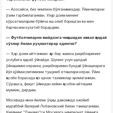
— Асосийси, биз чемпион бўлганимиздир. Ўйинчиларни
ўзим тарбиялаганман. Улар доим менинг
кўрсатмаларим бўйича иш олиб боришган ва мен
барчасини кузатиб борардим.
— Футболчиларни майдонга чиқишидан аввал қандай
сўзлар билан руҳлантирар эдингиз?
— Ҳар доим айтганман: ҳар бир жамоа рақибларининг
услубига қараб ўйнайди. Шунинг учун шундай
ўйнашимиз керакки, рақибларимиз бундай ўйнашларига
йўл қўймаслигимизни тушуниб етишлари керак. Ўйин
ҳисоби борасида ҳеч қачон тахминлар қилмаганман.
Сўрашса, фақат ўйиндан кейин ҳисобни айтишим
мумкин, дердим.
Москвада икки йиллик ўқиш давомида ажойиб
мураббий Валерий Лобановский билан танишганман.
Киевнинг “Динамо”си Москвага чемпионат ўйинига