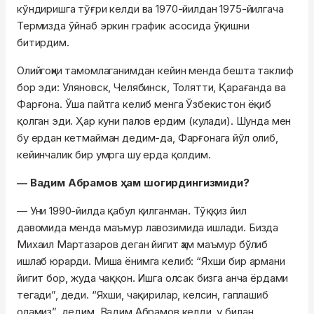
кўндиришга тўғри келди ва 1970-йилдан 1975-йилгача
Термизда ўйнаб эркин график асосида ўқишни
битирдим.
Олийгоҳни тамомлаганимдан кейин менда бешта таклиф
бор эди: Уляновск, Челябинск, Толятти, Қарағанда ва
Фарғона. Ўша пайтга келиб менга Ўзбекистон ёқиб
қолган эди. Ҳар куни палов ердим (кулади). Шунда мен
бу ердан кетмайман дедим-да, Фарғонага йўл олиб,
кейинчалик бир умрга шу ерда қолдим.
— Вадим Абрамов ҳам шогирдингизмиди?
— Уни 1990-йилда қабул қилганман. Тўққиз йил
давомида менда маъмур лавозимида ишлади. Бизда
Михаил Мартазаров деган йигит ҳам маъмур бўлиб
ишлаб юрарди. Миша ёнимга келиб: “Яхши бир армани
йигит бор, жуда чаққон. Ишга олсак бизга анча ёрдами
тегади”, деди. “Яхши, чақирилар, келсин, гаплашиб
оламиз”, дедим. Вадим Абрамов келди, у билан