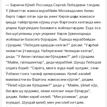
— Биринчи бўлиб Россияда Сергей Лебедевни топдим.
У ўйнаётган жамоа мураббийи Москвада мен билан
бирга таҳсил олган эди ва унинг Киров шаҳри жамоаси
қишда тайёргарлик кўриш учун Фарғонага келганда мен
уларни Қиргулидаги базамизга жойлаштирдим. Ёзда эса
биз шуғулланиш учун уларнинг Киров ўрмонларида
жойлашган базасига борардик. Ўшанда мураббийдан
сўрадим: “Лебедев қаердан келган?” десам: “У ҳарбий
хизматни ўтамоқда. Набережние Челнидан келган”,
деди. “У билан гаплашсам бўладими?” деб сўрадим.
“Майли, гаплашинглар”, деди мураббий. Шунда Лебедев
олдига бориб: “Серёга, менга жуда ёқиб қолдинг, сени
Ўзбекистонга таклиф қилмоқчиман. Келиб ажойиб
мамлакатни ва Фарғона жамоасини кўргин”, дедим.
“Ўйлаб кўрсам бўладими?” деди у. “Майли, ўйлаб кўр,
биз ҳали шу ердамиз, лекин келсанг яхши бўларди”,
дедим. Кейин кириб келиб: “Мен розиман”, деди
(кулади). Шундай қилиб, мен уни олиб кетдим.