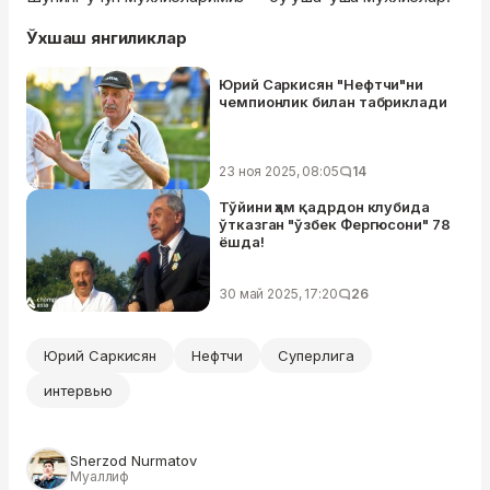
Ўхшаш янгиликлар
Юрий Саркисян "Нефтчи"ни
чемпионлик билан табриклади
23 ноя 2025, 08:05
14
Тўйини ҳам қадрдон клубида
ўтказган "ўзбек Фергюсони" 78
ёшда!
30 май 2025, 17:20
26
Юрий Саркисян
Нефтчи
Суперлига
интервью
Sherzod Nurmatov
Муаллиф