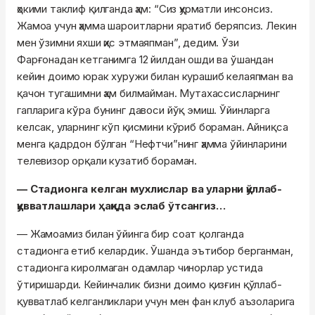
ҳокими таклиф қилганда ҳам: “Сиз ҳурматли инсонсиз.
Жамоа учун ҳамма шароитларни яратиб беряпсиз. Лекин
мен ўзимни яхши ҳис этмаяпман”, дедим. Ўзи
Фарғонадан кетганимга 12 йилдан ошди ва ўшандан
кейин доимо юрак хуружи билан курашиб келаяпман ва
қачон тугашимни ҳам билмайман. Мутахассисларнинг
гапларига кўра бунинг давоси йўқ эмиш. Ўйинларга
келсак, уларнинг кўп қисмини кўриб бораман. Айниқса
менга қадрдон бўлган “Нефтчи”нинг ҳамма ўйинларини
телевизор орқали кузатиб бораман.
— Стадионга келган мухлислар ва уларни қўллаб-
қувватлашлари ҳақида эслаб ўтсангиз…
— Жамоамиз билан ўйинга бир соат қолганда
стадионга етиб келардик. Ўшанда эътибор берганман,
стадионга киролмаган одамлар чинорлар устида
ўтиришарди. Кейинчалик бизни доимо қизғин қўллаб-
қувватлаб келганликлари учун мен фан клуб аъзоларига