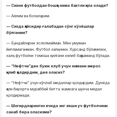
— Сизни футболдан бошқа нима бахтли қила олади?
— Аёлим ва болаларим.
— Сизда қайсидир ғалабадан сўнг кўзёшлар
бўлганми?
— Бундайларни эслолмайман. Мен умуман
йиғламаганман. Футбол халқники. Хурсанд бўламизки,
халқ футболни томоша қилгани келиб баҳраманд бўлади.
— “Нефтчи”дек буюк клуб учун нимани мерос
қилиб қолдирдим, дея оласиз?
— “Нефтчи” учун кўплаб медаллар қолдирдим. Дунёда
ҳали бирорта мураббий битта жамоага шунча медал
қолдирмади.
— Шогирдларингиз ичида энг яхши уч футболчини
санаб бера оласизми?