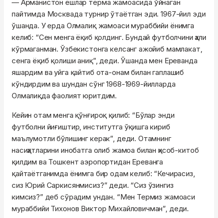
— Арманистон ёшлар терма жамоасида ўйнаган
пайтимда Москвада турнир ўтаётган эди. 1967-йил эди
ўшанда. У ерда Олмалиқ жамоаси мураббийи ёнимга
келиб: “Сен менга ёқиб қолдинг. Бундай футболчини ҳали
кўрмаганман. Ўзбекистонга келсанг ажойиб мамлакат,
сенга ёқиб қолиши аниқ”, деди. Ўшанда мен Ереванда
яшардим ва уйга қайтиб ота-онам билан гаплашиб
кўндирдим ва шундан сўнг 1968-1969-йилларда
Олмалиқда фаолият юритдим.
Кейин отам менга қўнғироқ қилиб: “Бўлар энди
футболни йиғиштир, институтга ўқишга кириб
маълумотли бўлишинг керак”, деди. Отамнинг
насиҳатларини инобатга олиб жамоа билан ҳисоб-китоб
қилдим ва Тошкент аэропортидан Ереванга
қайтаётганимда ёнимга бир одам келиб: “Кечирасиз,
сиз Юрий Саркисянмисиз?” деди. “Сиз ўзингиз
кимсиз?” деб сўрадим ундан. “Мен Термиз жамоаси
мураббийи Тихонов Виктор Михайловичман”, деди.