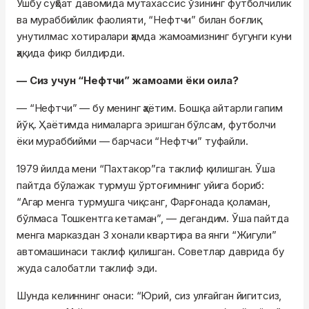
Ушбу суҳбат давомида мутахассис ўзининг футболчилик
ва мураббийлик фаолияти, “Нефтчи” билан боғлиқ
унутилмас хотиралари ҳамда жамоамизнинг бугунги куни
ҳақида фикр билдирди.
— Сиз учун “Нефтчи” жамоами ёки оила?
— “Нефтчи” — бу менинг ҳаётим. Бошқа айтарли гапим
йўқ. Ҳаётимда нималарга эришган бўлсам, футболчи
ёки мураббийми — барчаси “Нефтчи” туфайли.
1979 йилда мени “Пахтакор”га таклиф қилишган. Ўша
пайтда бўлажак турмуш ўртоғимнинг уйига бориб:
“Агар менга турмушга чиқсанг, Фарғонада қоламан,
бўлмаса Тошкентга кетаман”, — дегандим. Ўша пайтда
менга марказдан 3 хонали квартира ва янги “Жигули”
автомашинаси таклиф қилишган. Советлар даврида бу
жуда салобатли таклиф эди.
Шунда келиннинг онаси: “Юрий, сиз улғайган йигитсиз,