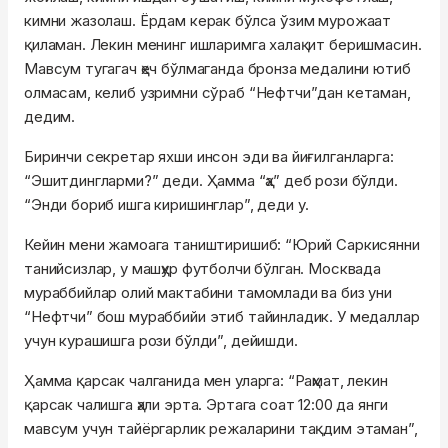
кимни жазолаш. Ёрдам керак бўлса ўзим мурожаат
қиламан. Лекин менинг ишларимга халақит беришмасин.
Мавсум тугагач ҳеч бўлмаганда бронза медалини ютиб
олмасам, келиб узримни сўраб “Нефтчи”дан кетаман,
дедим.
Биринчи секретар яхши инсон эди ва йиғилганларга:
“Эшитдингларми?” деди. Ҳамма “ҳа” деб рози бўлди.
“Энди бориб ишга киришинглар”, деди у.
Кейин мени жамоага таништиришиб: “Юрий Саркисянни
танийсизлар, у машҳур футболчи бўлган. Москвада
мураббийлар олий мактабини тамомлади ва биз уни
“Нефтчи” бош мураббийи этиб тайинладик. У медаллар
учун курашишга рози бўлди”, дейишди.
Ҳамма қарсак чалганида мен уларга: “Раҳмат, лекин
қарсак чалишга ҳали эрта. Эртага соат 12:00 да янги
мавсум учун тайёргарлик режаларини тақдим этаман”,