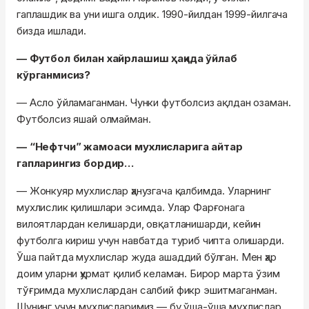
гаплашдик ва уни ишга олдик. 1990-йилдан 1999-йилгача
бизда ишлади.
— Футбол билан хайрлашиш ҳақида ўйлаб
кўрганмисиз?
— Асло ўйламаганман. Чунки футболсиз ақлдан озаман.
Футболсиз яшай олмайман.
— “Нефтчи” жамоаси мухлисларига айтар
гапларингиз бордир…
— Жонкуяр мухлислар ҳанузгача қалбимда. Уларнинг
мухлислик қилишлари эсимда. Улар Фарғонага
вилоятлардан келишарди, овқатланишарди, кейин
футболга кириш учун навбатда туриб чипта олишарди.
Ўша пайтда мухлислар жуда ашаддий бўлган. Мен ҳар
доим уларни ҳурмат қилиб келаман. Бирор марта ўзим
тўғримда мухлислардан салбий фикр эшитмаганман.
Шунинг учун мухлисларимиз — бу ўша-ўша мухлислар.