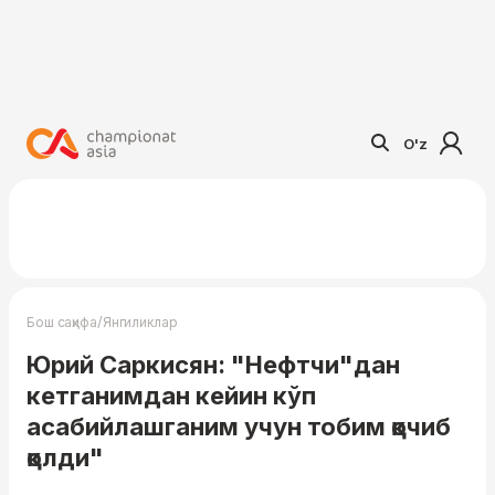
O'z
/
Бош саҳифа
Янгиликлар
Юрий Саркисян: "Нефтчи"дан
кетганимдан кейин кўп
асабийлашганим учун тобим қочиб
қолди"