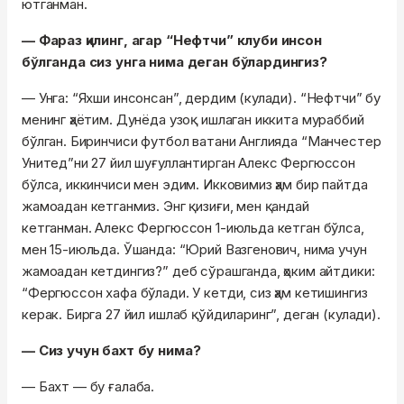
ютганман.
— Фараз қилинг, агар “Нефтчи” клуби инсон
бўлганда сиз унга нима деган бўлардингиз?
— Унга: “Яхши инсонсан”, дердим (кулади). “Нефтчи” бу
менинг ҳаётим. Дунёда узоқ ишлаган иккита мураббий
бўлган. Биринчиси футбол ватани Англияда “Манчестер
Унитед”ни 27 йил шуғуллантирган Алекс Фергюссон
бўлса, иккинчиси мен эдим. Икковимиз ҳам бир пайтда
жамоадан кетганмиз. Энг қизиғи, мен қандай
кетганман. Алекс Фергюссон 1-июльда кетган бўлса,
мен 15-июльда. Ўшанда: “Юрий Вазгенович, нима учун
жамоадан кетдингиз?” деб сўрашганда, ҳоким айтдики:
“Фергюссон хафа бўлади. У кетди, сиз ҳам кетишингиз
керак. Бирга 27 йил ишлаб қўйдиларинг”, деган (кулади).
— Сиз учун бахт бу нима?
— Бахт — бу ғалаба.