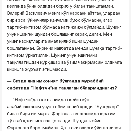
келганда ўйин олдидан бориб у билан танишганман.
Валерий Василевич менга кўп нарсани айтган, улардан
бири эса: ўйинчилар қанчалик буюк бўлмасин, агар
тартиб-интизом бўлмаса натижа ҳам бўлмайди. Шунинг
учун ишингни шундан бошлашинг керак, деган. Мен
унинг насиҳатларига амал қилиб ишни шундан
бошлаганман. Биринчи навбатда менда шунақа тартиб-
интизом ўрнатилган. Шунинг учун эшигимни
тақиллатишдан қўрқишар ва ўзим чақирмасам олдимга
киришга журъат этишмасди.
— Сизда яна имконият бўлганда мураббий
сифатида “Нефтчи”ни танлаган бўлармидингиз?
— “Нефтчи”дан кетганимдан кейин кўп
асабийлашганим учун тобим қочиб қолди. “Бунёдкор”
билан биринчи марта Фарғонага келганимда юрагим
тўхтаб қолишига сал қолганди. Шундан кейин
Фарғонага боролмайман. Ҳаттоки охирги ўйинга вилоят