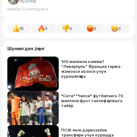
Муаллиф
Манба: El Hormiguero
15
0
0
0
0
Шунингдек ўқинг
100 миллион камми?
“Ливерпуль” Франция терма
жамоаси аъзоси учун
курашмоқда
"Сити" "Челси" футболчига 70
миллион фунт таклиф қилишгa
тайёр
ПСЖ янги дарвозабон
трансфери учун курашда