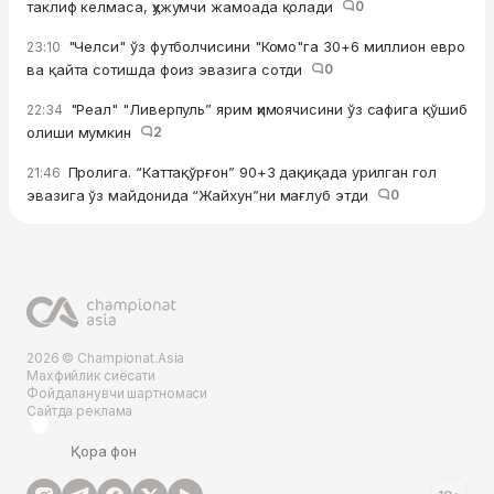
таклиф келмаса, ҳужумчи жамоада қолади
0
"Челси" ўз футболчисини "Комо"га 30+6 миллион евро
23:10
ва қайта сотишда фоиз эвазига сотди
0
"Реал" "Ливерпуль” ярим ҳимоячисини ўз сафига қўшиб
22:34
олиши мумкин
2
Пролига. “Каттақўрғон” 90+3 дақиқада урилган гол
21:46
эвазига ўз майдонида “Жайхун”ни мағлуб этди
0
2026 © Championat.Asia
Махфийлик сиёсати
Фойдаланувчи шартномаси
Сайтда реклама
Қора фон