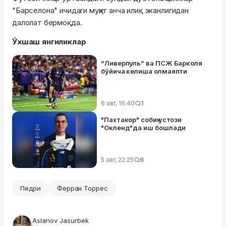
"Барселона" ичидаги муҳит анча илиқ эканлигидан
далолат бермоқда.
Ўхшаш янгиликлар
“Ливерпуль” ва ПСЖ Барколя
бўйича келиша олмаяпти
6 авг, 16:40
1
"Пахтакор" собиқ устози
"Окленд"да иш бошлади
5 авг, 22:25
6
Педри
Ферран Торрес
Aslanov Jasurbek