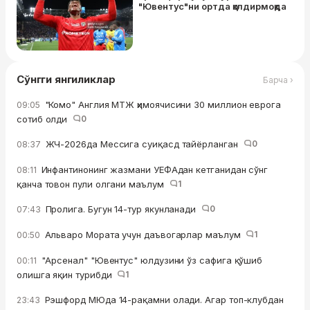
"Ювентус"ни ортда қолдирмоқда
Сўнгги янгиликлар
Барча ›
"Комо" Англия МТЖ ҳимоячисини 30 миллион еврога
09:05
сотиб oлди
0
ЖЧ-2026да Мессига суиқасд тайёрланган
0
08:37
Инфантинонинг жазмани УЕФАдан кетганидан сўнг
08:11
қанча товон пули олгани маълум
1
Пролига. Бугун 14-тур якунланади
0
07:43
Альваро Мората учун даъвогарлар маълум
1
00:50
"Арсенал" "Ювентус" юлдузини ўз сафига қўшиб
00:11
олишга яқин турибди
1
Рэшфорд МЮда 14-рақамни олади. Агар топ-клубдан
23:43