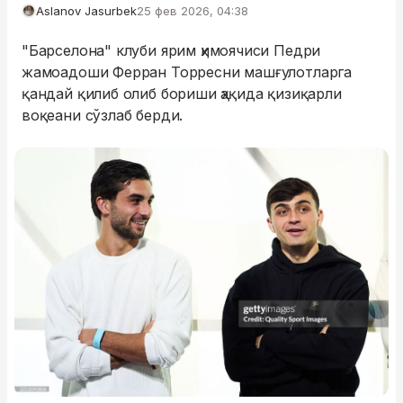
Aslanov Jasurbek
25 фев 2026, 04:38
"Барселона" клуби ярим ҳимоячиси Педри
жамоадоши Ферран Торресни машғулотларга
қандай қилиб олиб бориши ҳақида қизиқарли
воқеани сўзлаб берди.