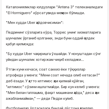
Каталонияликлар юлдузлари "Antena 3" телеканалидаги
"El Hormiguero" кўрсатувида меҳмон бўлишди.
"Мен худди Uber ҳайдовчисиман":
Педрининг сўзларига кўра, Торрес унинг хизматларига
шунчалик ўрганиб қолганки, энди буни оддий ҳолдек
қабул қилмоқда:
"Бу худди Uber чақиришга ўхшайди. У нонуштадан сўнг
уйидан шунчалик хотиржам чиқиб келадики...
Ўтган куни кечаси, соат саккиз ёки тўққизлар
атрофида у менга: "Мени соат нечада олиб кетасан?"
деб ёзади. У ҳатто илтимос ҳам қилмай қўйган,
"илтимос" сўзини ишлатмайди. Бир кун келиб у менга:
"Мен билан гаплашма, фақат машинани ҳайда," деса ҳам
ажабланмайман," — деди Педри кулиб.
Футболчилар ўртасидаги бундай дўстона ҳазиллар