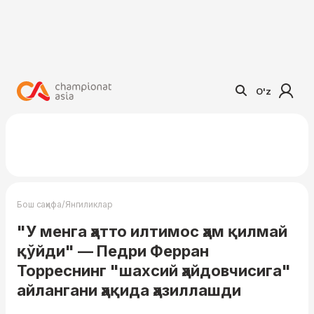
O'z
/
Бош саҳифа
Янгиликлар
"У менга ҳатто илтимос ҳам қилмай
қўйди" — Педри Ферран
Торреснинг "шахсий ҳайдовчисига"
айлангани ҳақида ҳазиллашди