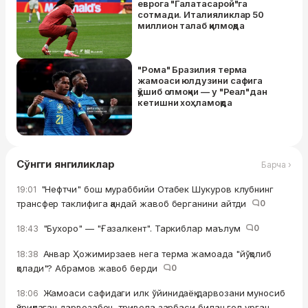
еврога "Галатасарой"га
сотмади. Италияликлар 50
миллион талаб қилмоқда
"Рома" Бразилия терма
жамоаси юлдузини сафига
қўшиб олмоқчи — у "Реал"дан
кетишни хоҳламоқда
Сўнгги янгиликлар
Барча ›
"Нефтчи" бош мураббийи Отабек Шукуров клубнинг
19:01
трансфер таклифига қандай жавоб берганини айтди
0
"Бухоро" — "Ғазалкент". Таркиблар маълум
0
18:43
Анвар Ҳожимирзаев нега терма жамоада "йўқолиб
18:38
қолади"? Абрамов жавоб берди
0
Жамоаси сафидаги илк ўйинидаёқ дарвозани муносиб
18:06
қўриқлаган дарвозабон, тривела зарбаси билан гол урган