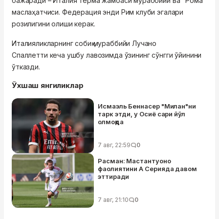
бажаради – Италия терма жамоаси мураббийи ва "Рома"
маслаҳатчиси. Федерация энди Рим клуби эгалари
розилигини олиши керак.
Италияликларнинг собиқ мураббийи
Лучано
Спаллетти
кеча ушбу лавозимда ўзининг сўнгги ўйинини
ўтказди.
Ўхшаш янгиликлар
Исмаэль Беннасер "Милан"ни
тарк этди, у Осиё сари йўл
олмоқда
7 авг, 22:59
0
Расман: Мастантуоно
фаолиятини А Серияда давом
эттиради
7 авг, 21:10
0