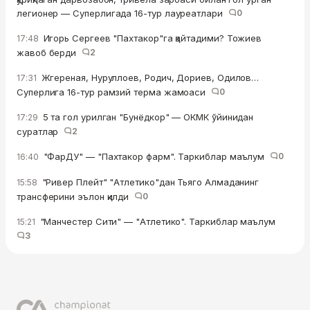
легионер — Суперлигада 16-тур лауреатлари
0
Игорь Сергеев "Пахтакор"га қайтадими? Тожиев
17:48
жавоб берди
2
Жгереная, Нуруллоев, Родич, Дориев, Одилов…
17:31
Суперлига 16-тур рамзий терма жамоаси
0
5 та гол урилган "Бунёдкор" — ОКМК ўйинидан
17:29
суратлар
2
"ФарДУ" — "Пахтакор фарм". Таркиблар маълум
0
16:40
"Ривер Плейт" "Атлетико"дан Тьяго Алмаданинг
15:58
трансферини эълон қилди
0
"Манчестер Сити" — "Атлетико". Таркиблар маълум
15:21
3