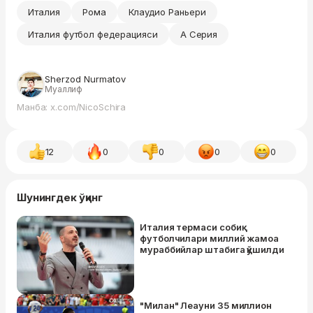
Италия
Рома
Клаудио Раньери
Италия футбол федерацияси
А Серия
Sherzod Nurmatov
Муаллиф
Манба: x.com/NicoSchira
12
0
0
0
0
Шунингдек ўқинг
Италия термаси собиқ
футболчилари миллий жамоа
мураббийлар штабига қўшилди
"Милан" Леауни 35 миллион