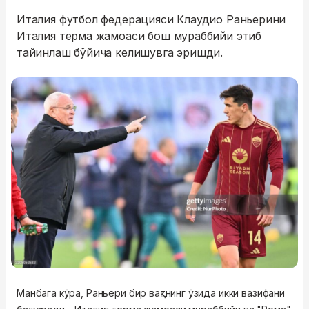
Италия футбол федерацияси Клаудио Раньерини
Италия терма жамоаси бош мураббийи этиб
тайинлаш бўйича келишувга эришди.
Манбага кўра, Раньери бир вақтнинг ўзида икки вазифани