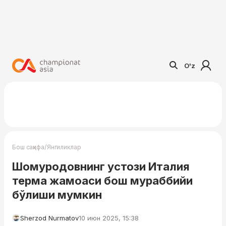
O'z
/
Бош саҳифа
Янгиликлар
Шомуродовнинг устози Италия
терма жамоаси бош мураббийи
бўлиши мумкин
Sherzod Nurmatov
10 июн 2025, 15:38