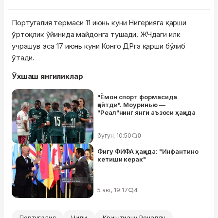
Португалия термаси 11 июнь куни Нигерияга қарши
ўртоқлик ўйинида майдонга тушади. ЖЧдаги илк
учрашув эса 17 июнь куни Конго ДРга қарши бўлиб
ўтади.
Ўхшаш янгиликлар
"Ёмон спорт формасида
қайтди". Моуринью —
"Реал"нинг янги аъзоси ҳақида
бугун, 10:50
0
Фигу ФИФА ҳақида: "Инфантино
кетиши керак"
5 авг, 19:17
4
Португалия
Чили
Криштиану Роналду