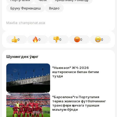
Бруну Фернандеш
Видео
Манба: championat.asia
0
0
0
0
0
Шунингдек ўқинг
"Ньюкасл" ЖЧ-2026
иштирокчиси билан битим
тузди
"Барселона"га Португалия
терма жамоаси футболчининг
трансфери қанчага тушиши
маълум бўлди