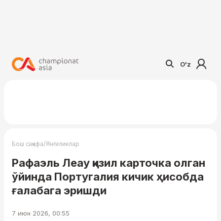
O'z
/
Бош саҳифа
Янгиликлар
Рафаэль Леау қизил карточка олган
ўйинда Португалия кичик ҳисобда
ғалабага эришди
7 июн 2026, 00:55