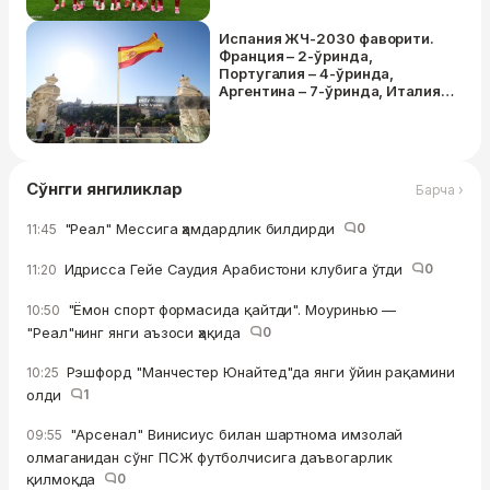
Испания ЖЧ-2030 фаворити.
Франция – 2-ўринда,
Португалия – 4-ўринда,
Аргентина – 7-ўринда, Италия –
12-ўринда
Сўнгги янгиликлар
Барча ›
"Реал" Мессига ҳамдардлик билдирди
0
11:45
Идрисса Гейе Саудия Арабистони клубига ўтди
0
11:20
"Ёмон спорт формасида қайтди". Моуринью —
10:50
"Реал"нинг янги аъзоси ҳақида
0
Рэшфорд "Манчестер Юнайтед"да янги ўйин рақамини
10:25
олди
1
"Арсенал" Винисиус билан шартнома имзолай
09:55
олмаганидан сўнг ПСЖ футболчисига даъвогарлик
қилмоқда
0