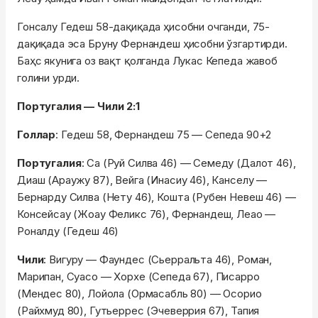
Гонсалу Гедеш 58-дақиқада ҳисобни очганди, 75-
дақиқада эса Бруну Фернандеш ҳисобни ўзгартирди.
Баҳс якунига оз вақт қолганда Лукас Кепеда жавоб
голини урди.
Португалия — Чили 2:1
Голлар
: Гедеш 58, Фернандеш 75 — Сепеда 90+2
Португалия
: Са (Руй Силва 46) — Семеду (Далот 46),
Диаш (Араужу 87), Вейга (Инасиу 46), Канселу —
Бернарду Силва (Нету 46), Кошта (Рубен Невеш 46) —
Консейсау (Жоау Феликс 76), Фернандеш, Леао —
Роналду (Гедеш 46)
Чили
: Вигуру — Фаундес (Сьерральта 46), Роман,
Марипан, Суасо — Хорхе (Сепеда 67), Писарро
(Мендес 80), Лойола (Ормасабль 80) — Осорио
(Райхмуд 80), Гутьеррес (Эчеверрия 67), Тапия