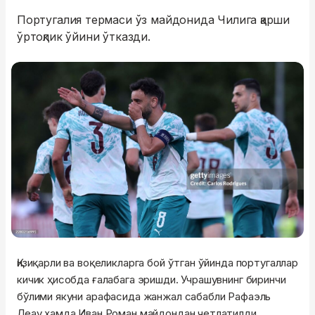
Португалия термаси ўз майдонида Чилига қарши
ўртоқлик ўйини ўтказди.
Қизиқарли ва воқеликларга бой ўтган ўйинда португаллар
кичик ҳисобда ғалабага эришди. Учрашувнинг биринчи
бўлими якуни арафасида жанжал сабабли Рафаэль
Леау ҳамда Иван Роман майдондан четлатилди.