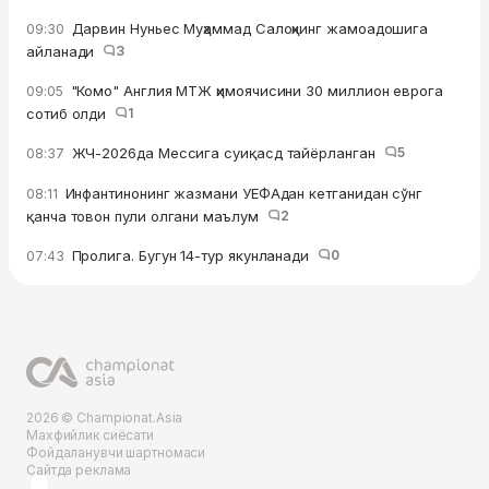
Дарвин Нуньес Муҳаммад Салоҳнинг жамоадошига
09:30
айланади
3
"Комо" Англия МТЖ ҳимоячисини 30 миллион еврога
09:05
сотиб oлди
1
ЖЧ-2026да Мессига суиқасд тайёрланган
5
08:37
Инфантинонинг жазмани УЕФАдан кетганидан сўнг
08:11
қанча товон пули олгани маълум
2
Пролига. Бугун 14-тур якунланади
0
07:43
2026 © Championat.Asia
Махфийлик сиёсати
Фойдаланувчи шартномаси
Сайтда реклама