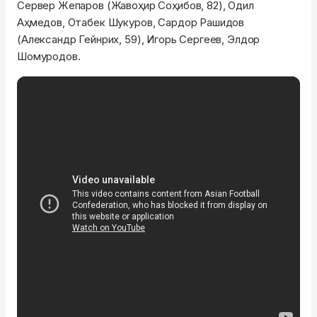
Сервер Жепаров (Жавоҳир Соҳибов, 82), Одил
Аҳмедов, Отабек Шукуров, Сардор Рашидов
(Александр Гейнрих, 59), Игорь Сергеев, Элдор
Шомуродов.