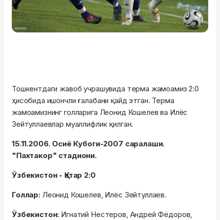
Тошкентдаги жавоб учрашувида терма жамоамиз 2:0
ҳисобида ишончли ғалабани қайд этган. Терма
жамоамизнинг голларига Леонид Кошелев ва Илёс
Зейтуллаевлар муаллифлик қилган.
15.11.2006. Осиё Кубоги-2007 саралаши.
"Пахтакор" стадиони.
Ўзбекистон - Қатар 2:0
Голлар:
Леонид Кошелев, Илёс Зейтуллаев.
Ўзбекистон:
Игнатий Нестеров, Андрей Фёдоров,