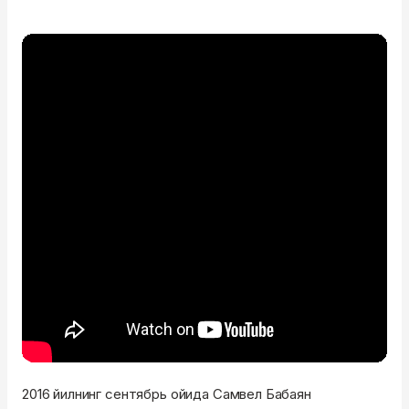
2016 йилнинг сентябрь ойида Самвел Бабаян