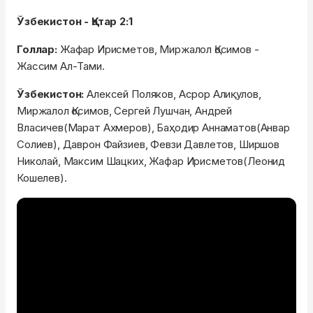
Ўзбекистон - Қатар 2:1
Голлар:
Жафар Ирисметов, Миржалол Қосимов -
Жассим Ал-Тами.
Ўзбекистон:
Алексей Поляков, Асрор Алиқулов,
Миржалол Қосимов, Сергей Лушчан, Андрей
Власичев(Марат Ахмеров), Баҳодир Аннаматов(Анвар
Солиев), Даврон Файзиев, Февзи Давлетов, Ширшов
Николай, Максим Шацких, Жафар Ирисметов(Леонид
Кошелев).