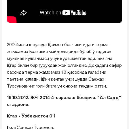
2012 йилнинг кузида Қосимов бошчилигидаги терма
жамоамиз Бразилия майдонларида бўлиб ўтадиган
мундиал йўлланмаси учун курашаётган эди. Биз яна
Қатар билан бир гуруҳдан жой олгандик. Доҳадаги сафар
баҳсида терма жамоамиз 1:0 ҳисобида ғалабани
тантана қилади. Қийин кечган учрашувда Санжар
Турсуновнинг голи бизга уч очкони тақдим этган.
16.10.2012. ЖЧ-2014 4-саралаш босқичи. "Ал Садд"
стадиони.
Қатар - Ўзбекистон 0:1
Гол:
Санжар Турсунов.