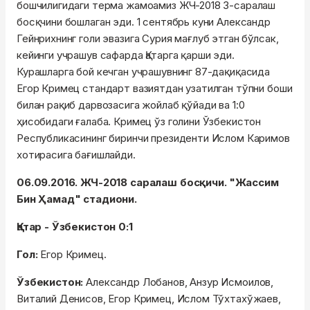
бошчилигидаги терма жамоамиз ЖЧ-2018 3-саралаш
босқчини бошлаган эди. 1 сентябрь куни Александр
Гейнрихнинг голи эвазига Сурия мағлуб этган бўлсак,
кейинги учрашув сафарда Қатарга қарши эди.
Курашларга бой кечган учрашувнинг 87-дақиқасида
Егор Кримец стандарт вазиятдан узатилган тўпни боши
билан рақиб дарвозасига жойлаб қўйади ва 1:0
ҳисобидаги ғалаба. Кримец ўз голини Ўзбекистон
Республикасининг биринчи президенти Ислом Каримов
хотирасига бағишлайди.
06.09.2016. ЖЧ-2018 саралаш босқичи. "Жассим
Бин Ҳамад" стадиони.
Қатар - Ўзбекистон 0:1
Гол:
Егор Кримец.
Ўзбекистон:
Александр Лобанов, Анзур Исмоилов,
Виталий Денисов, Егор Кримец, Ислом Тўхтахўжаев,