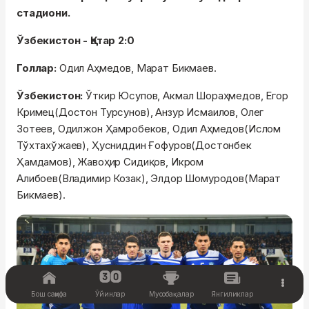
стадиони.
Ўзбекистон - Қатар 2:0
Голлар:
Одил Аҳмедов, Марат Бикмаев.
Ўзбекистон:
Ўткир Юсупов, Акмал Шораҳмедов, Егор
Кримец(Достон Турсунов), Анзур Исмаилов, Олег
Зотеев, Одилжон Ҳамробеков, Одил Аҳмедов(Ислом
Тўхтахўжаев), Ҳусниддин Ғофуров(Достонбек
Ҳамдамов), Жавоҳир Сидиқов, Икром
Алибоев(Владимир Козак), Элдор Шомуродов(Марат
Бикмаев).
Бош саҳифа
Ўйинлар
Мусобақалар
Янгиликлар