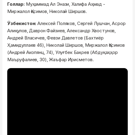
Голлар:
Муҳаммад Ал Энази, Халифа Аҳмад -
Миржалол Қосимов, Николай Ширшов.
Ўзбекистон:
Алексей Поляков, Сергей Лушчан, Асрор
Алиқулов, Даврон Файзиев, Александр Хвостунов,
Андрей Власичев, Февзи Давлетов (Бахтиёр
Ҳамидуллаев 46), Николай Ширшов, Миржалол Қосимов
(Андрей Акопянц, 74), Улуғбек Бақоев (Абдуқаҳҳор
Маъруфалиев, 30), Жаъфар Ирисметов.