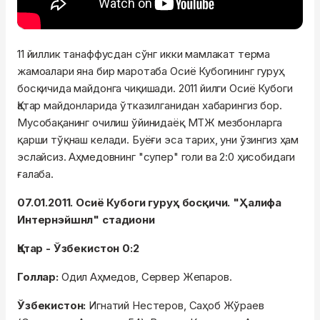
11 йиллик танаффусдан сўнг икки мамлакат терма
жамоалари яна бир маротаба Осиё Кубогининг гуруҳ
босқичида майдонга чиқишади. 2011 йилги Осиё Кубоги
Қатар майдонларида ўтказилганидан хабарингиз бор.
Мусобақанинг очилиш ўйинидаёқ МТЖ мезбонларга
қарши тўқнаш келади. Буёғи эса тарих, уни ўзингиз ҳам
эслайсиз. Аҳмедовнинг "супер" голи ва 2:0 ҳисобидаги
ғалаба.
07.01.2011. Осиё Кубоги гуруҳ босқичи. "Ҳалифа
Интернэйшнл" стадиони
Қатар - Ўзбекистон 0:2
Голлар:
Одил Аҳмедов, Сервер Жепаров.
Ўзбекистон:
Игнатий Нестеров, Саҳоб Жўраев