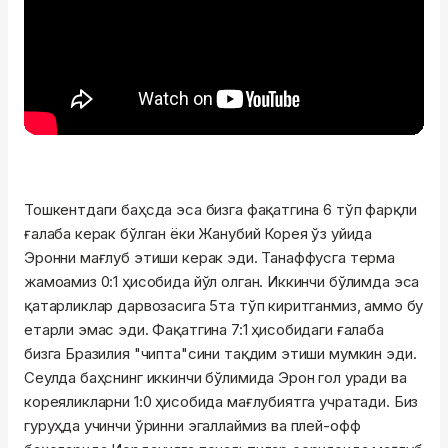
Тошкентдаги баҳсда эса бизга фақатгина 6 тўп фарқли
ғалаба керак бўлган ёки Жанубий Корея ўз уйида
Эронни мағлуб этиши керак эди. Танаффусга терма
жамоамиз 0:1 ҳисобида йўл олган. Иккинчи бўлимда эса
қатарликлар дарвозасига 5та тўп киритганмиз, аммо бу
етарли эмас эди. Фақатгина 7:1 ҳисобидаги ғалаба
бизга Бразилия "чипта"сини тақдим этиши мумкин эди.
Сеулда баҳснинг иккинчи бўлимида Эрон гол уради ва
кореяликларни 1:0 ҳисобида мағлубиятга учратади. Биз
гуруҳда учинчи ўринни эгаллаймиз ва плей-офф