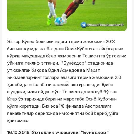
Эктор Купер бошчилигидаги терма жамоамиз 2018
йилнинг кузида навбатдаги Осиё Кубогига тайёргарлик
кўриш мақсадида Қатар жамоасини Тошкентга ўртоқлик
ўйинига таклиф этганди. "Бунёкдор" стадионида
ўтказилган баҳсда Одил Аҳмедов ва Марат
Бикмаевларнинг голлари эвазига терма жамоамиз 2:0
ҳисобидаги ғалабани расмийлаштирган эди. Қизиғи
шундаки, икки ойдан сўнг Тошкентда мағлуб бўлган
Қатар ўз тарихида биринчи маротаба Осиё Кубогини
қўлга киритади. Биз эса 1/8 финалда Австралияга
пенальтилар сериясида имкониятни бой бериб, уйга
қайтамиз.
16.10.2018. Ўртоқлик учрашуви. "Бунёдкор"