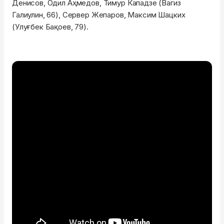
Денисов, Одил Аҳмедов, Тимур Кападзе (Вагиз
Галиулин, 66), Сервер Жепаров, Максим Шацких
(Улуғбек Бақоев, 79).