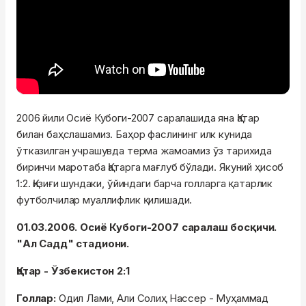
2006 йили Осиё Кубоги-2007 саралашида яна Қатар
билан баҳслашамиз. Баҳор фаслининг илк кунида
ўтказилган учрашувда терма жамоамиз ўз тарихида
биринчи маротаба Қатарга мағлуб бўлади. Якуний ҳисоб
1:2. Қизиғи шундаки, ўйиндаги барча голларга қатарлик
футболчилар муаллифлик қилишади.
01.03.2006. Осиё Кубог
и-2007 саралаш босқичи.
"Ал Садд" стадиони.
Қатар - Ўзбекистон 2:1
Голлар:
Одил Лами, Али Солиҳ Нассер - Муҳаммад