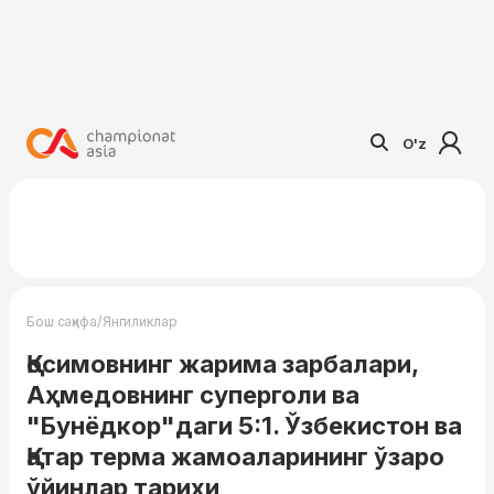
O'z
/
Бош саҳифа
Янгиликлар
Қосимовнинг жарима зарбалари,
Аҳмедовнинг суперголи ва
"Бунёдкор"даги 5:1. Ўзбекистон ва
Қатар терма жамоаларининг ўзаро
ўйинлар тарихи