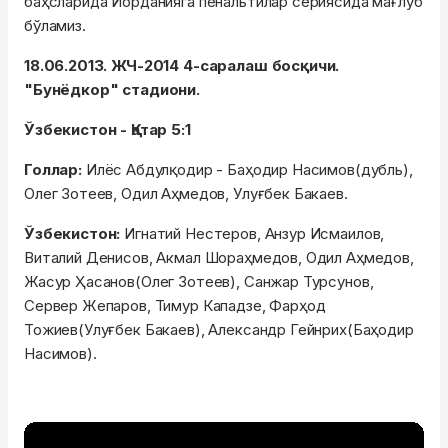
баҳсларида Иорданияга пенальтилар сериясида мағлуб
бўламиз.
18.06.2013. ЖЧ-2014 4-саралаш босқичи.
"Бунёдкор" стадиони.
Ўзбекистон - Қатар 5:1
Голлар:
Илёс Абдулқодир - Баҳодир Насимов(дубль),
Олег Зотеев, Одил Аҳмедов, Улуғбек Бакаев.
Ўзбекистон:
Игнатий Нестеров, Анзур Исмаилов,
Виталий Денисов, Акмал Шораҳмедов, Одил Аҳмедов,
Жасур Ҳасанов(Олег Зотеев), Санжар Турсунов,
Сервер Жепаров, Тимур Кападзе, Фарҳод
Тожиев(Улуғбек Бакаев), Александр Гейнрих(Баҳодир
Насимов).