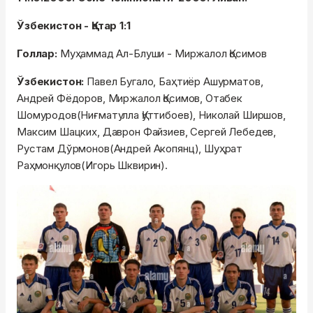
Ўзбекистон - Қатар 1:1
Голлар:
Муҳаммад Ал-Блуши - Миржалол Қосимов
Ўзбекистон:
Павел Бугало, Баҳтиёр Ашурматов,
Андрей Фёдоров, Миржалол Қосимов, Отабек
Шомуродов(Ниғматулла Қуттибоев), Николай Ширшов,
Максим Шацких, Даврон Файзиев, Сергей Лебедев,
Рустам Дўрмонов(Андрей Акопянц), Шуҳрат
Раҳмонқулов(Игорь Шквирин).