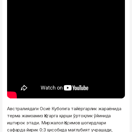
Австралиядаги Осиё Кубогига тайёргарлик жараёнида
терма жамоамиз Қатарга қарши ўртоқлик ўйинида
иштирок этади. Миржалол Қосимов шогирдлари
сафарда йирик 0:3 ҳисобида мағлубият учрашади,