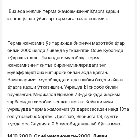
Биз эса миллий терма жамоамизнинг Қатарга қарши
кечган ўзаро ўйинлар тарихига назар соламиз.
Терма жамоамиз ўз тарихида биринчи маротаба Қатар
билан 2000 йилда Ливанда ўтказилган Осиё Кубогида
тўқнаш келган. Ливандаги мусобақа терма
жамоамизнинг қитъа биринчиликларидаги энг
муваффақиятсиз иштироки билан эсда қолган.
Вакилларимиз мусобақадаги дастлабки баҳсни айнан
Қатарга қарши ўтказишган. Учрашув 1:1 ҳисоби билан
якунланган. Миржалол Қосимов 73-дақиқада жарима
зарбасидан ҳисобни тенлаштирган. Кейинги икки
учрашувда терма жамоамиз ўз дарвозасидан нақд 13та
гол ўтказиб юборган. Дастлаб, Японияга 1:8, сўнгги
турда эса Саудияга 0:5 ҳисобида мағлуб бўлганмиз.
14.10.2000. Осиё чемпионати-2000. Ливан.