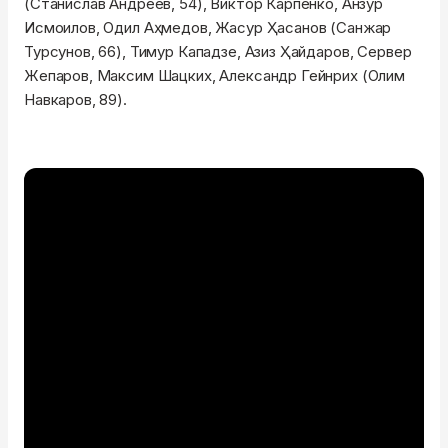
(Станислав Андреев, 54), Виктор Карпенко, Анзур
Исмоилов, Одил Аҳмедов, Жасур Ҳасанов (Санжар
Турсунов, 66), Тимур Кападзе, Азиз Ҳайдаров, Сервер
Жепаров, Максим Шацких, Александр Гейнрих (Олим
Навкаров, 89).