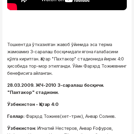
Тошкентда ўтказилган жавоб ўйинида эса терма
жамоамиз 3-саралаш босқичидаги ягона ғалабасини
қўлга киритган. Қатар "Пахтакор" стадионида йирик 4:0
ҳисобида тор-мор этилганди. Ўйин Фарҳод Тожиевнинг
бенефисига айланган.
28.03.2009. ЖЧ-2010 3-саралаш босқичи.
"Пахтакор" стадиони.
Ўзбекистон - Қатар 4:0
Голлар:
Фарҳод Тожиев(хет-трик), Анвар Солиев.
Ўзбекистон:
Игнатий Нестеров, Анвар Ғофуров,