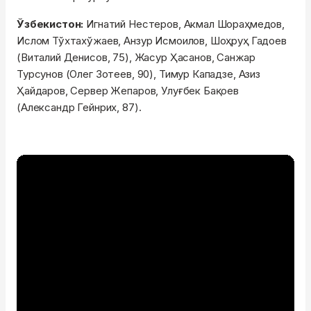
Ўзбекистон:
Игнатий Нестеров, Акмал Шораҳмедов,
Ислом Тўхтахўжаев, Анзур Исмоилов, Шоҳруҳ Гадоев
(Виталий Денисов, 75), Жасур Ҳасанов, Санжар
Турсунов (Олег Зотеев, 90), Тимур Кападзе, Азиз
Ҳайдаров, Сервер Жепаров, Улуғбек Бақоев
(Александр Гейнрих, 87).