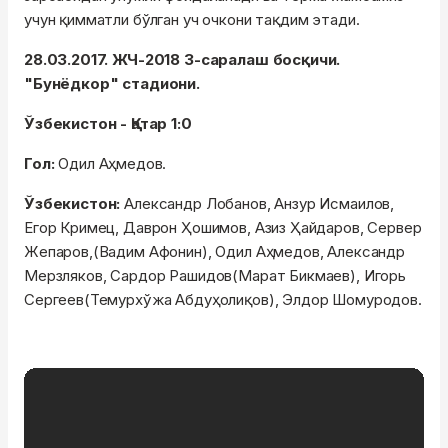
учун қимматли бўлган уч очкони тақдим этади.
28.03.2017. ЖЧ-2018 3-саралаш босқичи.
"Бунёдкор" стадиони.
Ўзбекистон - Қатар 1:0
Гол:
Одил Аҳмедов.
Ўзбекистон:
Александр Лобанов, Анзур Исмаилов,
Егор Кримец, Даврон Ҳошимов, Азиз Ҳайдаров, Сервер
Жепаров,(Вадим Афонин), Одил Аҳмедов, Александр
Мерзляков, Сардор Рашидов(Марат Бикмаев), Игорь
Сергеев(Темурхўжа Абдуҳолиқов), Элдор Шомуродов.