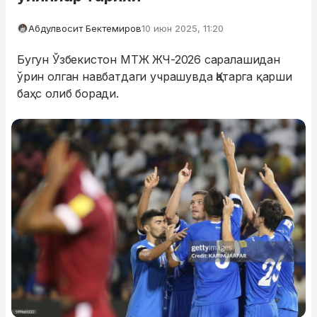
Абдулвосит Бектемиров
10 июн 2025, 11:20
Бугун Ўзбекистон МТЖ ЖЧ-2026 саралашидан
ўрин олган навбатдаги учрашувда Қатарга қарши
баҳс олиб боради.