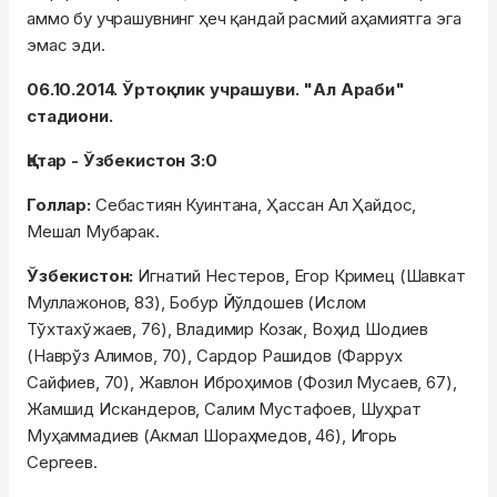
аммо бу учрашувнинг ҳеч қандай расмий аҳамиятга эга
эмас эди.
06.10.2014. Ўртоқлик учрашуви. "Ал Араби"
стадиони.
Қатар - Ўзбекистон 3:0
Голлар:
Себастиян Куинтана, Ҳассан Ал Ҳайдос,
Мешал Мубарак.
Ўзбекистон:
Игнатий Нестеров, Егор Кримец (Шавкат
Муллажонов, 83), Бобур Йўлдошев (Ислом
Тўхтахўжаев, 76), Владимир Козак, Воҳид Шодиев
(Наврўз Алимов, 70), Сардор Рашидов (Фаррух
Сайфиев, 70), Жавлон Иброҳимов (Фозил Мусаев, 67),
Жамшид Искандеров, Салим Мустафоев, Шуҳрат
Муҳаммадиев (Акмал Шораҳмедов, 46), Игорь
Сергеев.