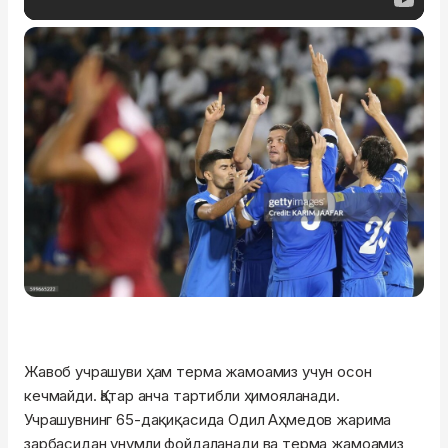
Жавоб учрашуви ҳам терма жамоамиз учун осон
кечмайди. Қатар анча тартибли ҳимояланади.
Учрашувнинг 65-дақиқасида Одил Аҳмедов жарима
зарбасидан унумли фойдаланади ва терма жамоамиз