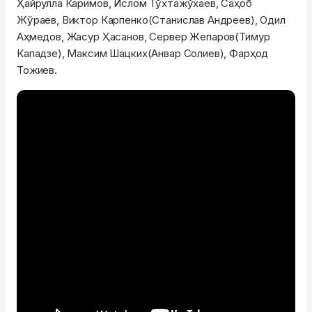
Ҳайрулла Каримов, Ислом Тўхтажўхаев, Саҳоб
Жўраев, Виктор Карпенко(Станислав Андреев), Одил
Аҳмедов, Жасур Ҳасанов, Сервер Жепаров(Тимур
Кападзе), Максим Шацких(Анвар Солиев), Фарҳод
Тожиев.