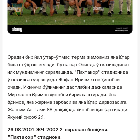
Орадан бир йил ўтар-ўтмас терма жамоамиз яна Қатар
билан тўқнаш келади, бу сафар Осиёда ўтказиладиган
илк мундиалнинг саралашида. "Пахтакор" стадионида
ўтказилган учрашувда Жафар Ирисметов ҳисобни
очади. Иккинчи бўлимнинг дастлабки дақиқаларида
Миржалол Қосимов ҳисобни йириклаштиради. Яна
Қосимов, яна жарима зарбаси ва яна Қатар дарвозасига.
Жассим Ал-Тами 88-дақиқада ҳисобни қисқартиради.
Якуний ҳисоб 2:1.
26.08.2001. ЖЧ-2002 2-саралаш босқичи.
"Пахтакор" стадиони.