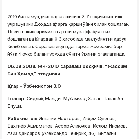
2010 йилги мундиал саралашининг 3-босқичининг илк
учрашувини Доҳада Қатарга қарши ўйин билан бошлаган.
Лекин вакилларимиз стартни муваффақиятсиз
бошлаган ва Қатардан 0:3 ҳисобида мағлубиятни қабул
қилиб олган. Саралаш якунида терма жамоамиз бор-
йўғи 4 очко билан гуруҳда сўнгги ўринни эгаллаганди.
06.09.2008. ЖЧ-2010 саралаш босқичи. "Жассим
Бин Ҳамад" стадиони.
Қатар - Ўзбекистон 3:0
Голлар:
Сиддиқ Мажди, Муҳаммад Ҳасан, Талал Ал
Блуши.
Ўзбекистон:
Игнатий Нестеров, Илҳом Суюнов,
Бахтиёр Ашурматов, Асрор Алиқулов, Ислом Иномов,
Азиз Ҳайдаров (Александр Гейнрих, 46), Виталий