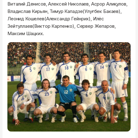
Виталий Денисов, Алексей Николаев, Асрор Алиқулов,
Владислав Кирьян, Тимур Кападзе(Улуғбек Бакаев),
Леонид Кошелев(Александр Гейнрих), Илёс
Зейтуллаев(Виктор Карпенко), Сервер Жепаров,
Максим Шацких.